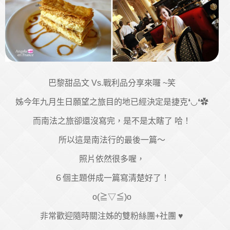
巴黎甜品文 Vs.戰利品分享來囉 ~笑
姊今年九月生日願望之旅目的地已經決定是捷克❛◡❛✿
而南法之旅卻還沒寫完，是不是太瞎了 哈！
所以這是南法行的最後一篇～
照片依然很多喔，
６個主題併成一篇寫清楚好了！
o(≧▽≦)o
非常歡迎隨時關注姊的雙粉絲團+社團 ♥