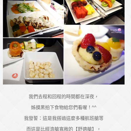
我們去程和回程的時間都在深夜，
姊摸黑拍下食物給您們看喔！^^
我發誓：這是我搭過這麼多種航班艙等
而這是比經濟艙寬敞的【舒適艙】，