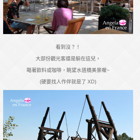
看到沒？！
大部份觀光客還是躲在這兒，
喝著飲料或咖啡，眺望水道橋美景喔~
(硬要找人作伴就是了 XD)