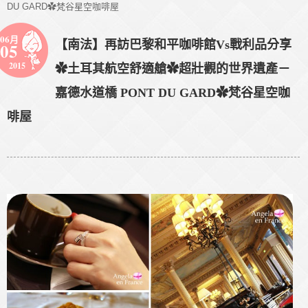
DU GARD✿梵谷星空咖啡屋
06月
【南法】再訪巴黎和平咖啡館Vs戰利品分享
05
2015
✿土耳其航空舒適艙✿超壯觀的世界遺產－
嘉德水道橋 PONT DU GARD✿梵谷星空咖
啡屋