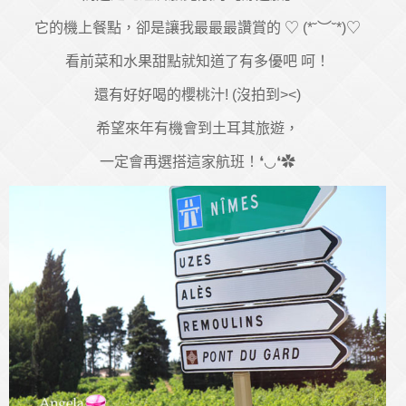
它的機上餐點，卻是讓我最最最讚賞的 ♡ (*˘︶˘*)♡
看前菜和水果甜點就知道了有多優吧 呵！
還有好好喝的櫻桃汁! (沒拍到><)
希望來年有機會到土耳其旅遊，
一定會再選搭這家航班！❛◡❛✿