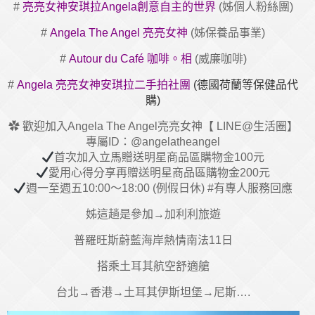
#
亮亮女神安琪拉Angela創意自主的世界
(姊個人粉絲團)
#
Angela The Angel 亮亮女神
(姊保養品事業)
#
Autour du Café 咖啡。相
(威廉咖啡)
#
Angela 亮亮女神安琪拉二手拍社團
(德國荷蘭等保健品代
購)
✿ 歡迎加入Angela The Angel亮亮女神【 LINE@生活圈】
專屬ID：@angelatheangel
首次加入立馬贈送明星商品區購物金100元
愛用心得分享再贈送明星商品區購物金200元
週一至週五10:00～18:00 (例假日休) #有專人服務回應
姊這趟是參加→加利利旅遊
普羅旺斯蔚藍海岸熱情南法11日
搭乘土耳其航空舒適艙
台北→香港→土耳其伊斯坦堡→尼斯….