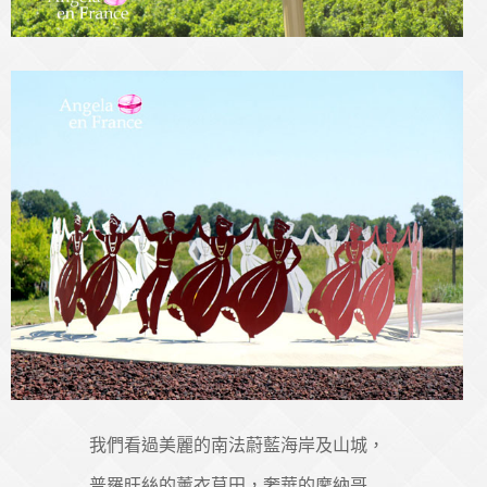
我們看過美麗的南法蔚藍海岸及山城，
普羅旺絲的薰衣草田，奢華的摩納哥…