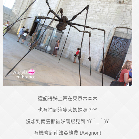
還記得姊上篇在東京六本木
也有拍到這隻大蜘蛛嗎？^^
沒想到兩隻都被姊親眼見到 Y(＾_＾)Y
有機會到南法亞維農 (Avignon)