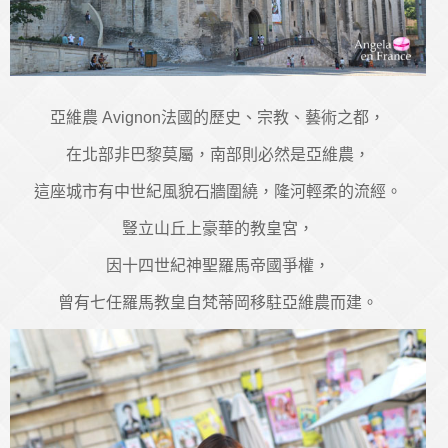
亞維農 Avignon法國的歷史、宗教、藝術之都，
在北部非巴黎莫屬，南部則必然是亞維農，
這座城市有中世紀風貌石牆圍繞，隆河輕柔的流經。
豎立山丘上豪華的教皇宮，
因十四世紀神聖羅馬帝國爭權，
曾有七任羅馬教皇自梵蒂岡移駐亞維農而建。