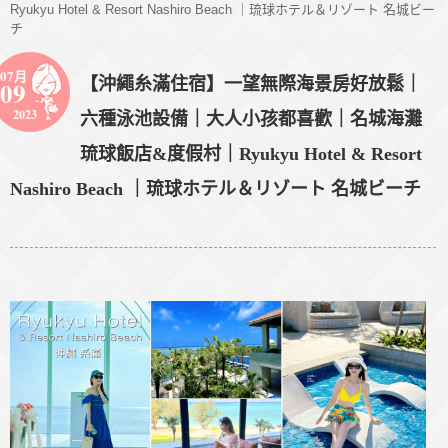
Ryukyu Hotel & Resort Nashiro Beach ｜琉球ホテル＆リゾート 名城ビー
チ
07月
【沖繩糸滿住宿】一望無際海景房好放鬆｜
09
2023
六種泳池設備｜大人小孩都喜歡｜名城海灘
琉球飯店&度假村｜Ryukyu Hotel & Resort
Nashiro Beach ｜琉球ホテル＆リゾート 名城ビーチ