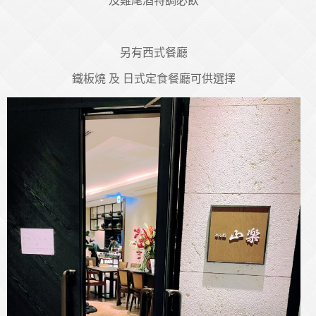
及雞尾酒特調必飲
另有西式餐廳
鐵板燒 及 日式定食餐廳可供選擇