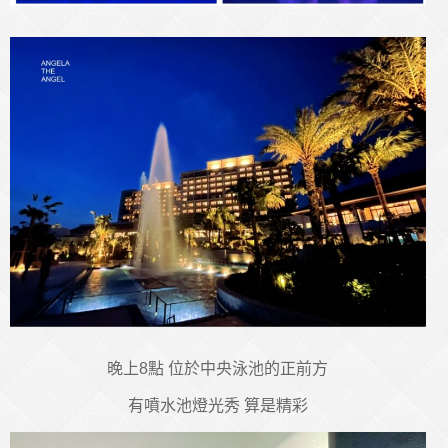
晚上8點 位於中央泳池的正前方
有噴水池燈光秀 算是精彩