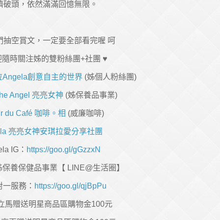
擠破頭，依然滿滿回憶無限。
r們抽空賞文，一定要全部看完喔 呵
隨時關注姊的雙粉絲團+社團 ♥
Angela創意自主的世界
(姊個人粉絲團)
The Angel 亮亮女神
(姊保養品事業)
ur du Café 咖啡。相
(威廉咖啡)
gela 亮亮女神安琪拉愛分享社團
ela IG：
https://goo.gl/gGzzxN
姊保養保健品事業【 LINE@生活圈】
對一服務：
https://goo.gl/qjBpPu
立馬贈送明星商品區購物金100元