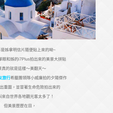
不是姊拿明信片隨便貼上來的呦~
眼和姊的i7Plus拍出來的美景大拼貼
景真的就是這樣～美翻天～
友旅行
希臘團領隊小威廉拍的夕陽傑作
出重圍，並冒著生命危險拍出來的
叫來自世界各地觀光客太多了！
但美景歷歷在目，