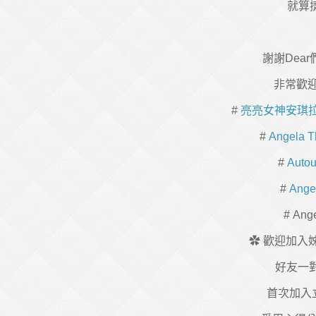
就算
謝謝Dea
非常歡迎
#
亮亮女神安琪拉
#
Angela 
#
Auto
#
An
# Ang
✿ 歡迎加入
好友一
首次加入