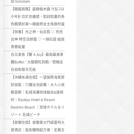
到 Iconsiam
【韓國賞楓】晨靜樹木園 아침고요
수목원 位於京畿道，如詩如畫的各
色楓葉好美～韓劇男女主角換你當
【保養】光之神，仙女肌 ♡ 亮亮
女神 時空活妍霜 ♡ 一抹拉提 綻放
青春能量
台北美食【饗 A Joy】最高最美景
觀Buffet／大龍蝦吃到飽／號稱全
台自助餐天花板
【沖繩糸滿住宿】一望無際海景房
好放鬆｜六種泳池設備｜大人小孩
都喜歡｜名城海灘琉球飯店&度假
村｜Ryukyu Hotel & Resort
Nashiro Beach ｜琉球ホテル＆リ
ゾート 名城ビーチ
【首爾住宿】首爾東大門諾富特大
使酒店｜逛街購物超方便｜走路五