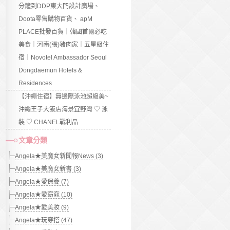
分鐘到DDP東大門設計廣場、
Doota零售購物百貨、 apM
PLACE批發百貨｜韓國首爾必吃
美食｜河南(張)豬肉家｜五星級住
宿｜Novotel Ambassador Seoul
Dongdaemun Hotels &
Residences
【沖繩住宿】無邊際泳池超級美~
沖繩王子大飯店海景宜野灣 ♡ 泳
裝 ♡ CHANEL戰利品
文章分類
Angela★美魔女新聞報News (3)
Angela★美魔女新書 (3)
Angela★愛保養 (7)
Angela★愛窈窕 (10)
Angela★愛美妝 (9)
Angela★玩穿搭 (47)