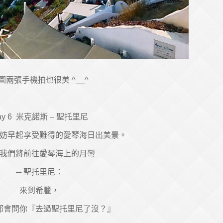
圖兩張手機拍也很美 ^__^
ay 6 米克諾斯 – 聖托里尼
妨早起享受難得的愛琴海日出美景。
我們將前往愛琴海上的月彎
─ 聖托里尼：
來到希臘，
都會問你『去過聖托里尼了沒？』