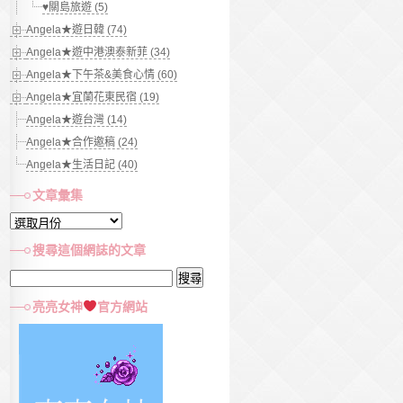
♥關島旅遊 (5)
Angela★遊日韓 (74)
Angela★遊中港澳泰新菲 (34)
Angela★下午茶&美食心情 (60)
Angela★宜蘭花東民宿 (19)
Angela★遊台灣 (14)
Angela★合作邀稿 (24)
Angela★生活日記 (40)
文章彙集
文
章
搜尋這個網誌的文章
彙
搜
集
尋
亮亮女神
官方網站
關
鍵
字: