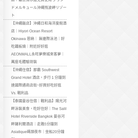
店：最狂滑水道免費使用 グラン
ドメルキュール沖縄残波岬リゾー
ト
【沖繩飯店】沖繩日和海洋度假酒
店｜Hiyori Ocean Resort
Okinawa 恩納｜ 無邊際泳池｜好
吃鐵板燒｜附近好好逛
AEONMALL永旺夢樂城來客夢｜
萬座毛體驗琉裝
【沖繩住宿】那霸 Southwest
Grand Hotel 酒店，步行１分鐘到
達國際通商店街~好買好吃好逛
Vs. 戰利品
【泰國曼谷住宿｜戰利品】陽光河
畔泳裝美食，吃好住好｜The Salil
Hotel Riverside Bangkok 曼谷河
畔薩利爾酒店｜走路5分鐘到
Asiatique碼頭夜市｜坐船20分鐘