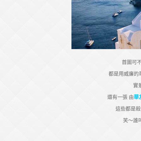
首圖可
都是用威廉的單
實
還有一張 由
華
這些都是殺
笑～誰