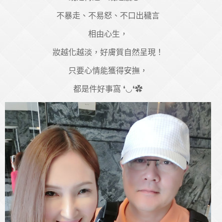
不暴走、不易怒、不口出穢言
相由心生，
妝越化越淡，好膚質自然呈現！
只要心情能獲得安撫，
都是件好事窩 ❛◡❛✿