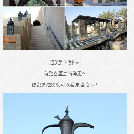
超美對不對^o^
有點峇厘島南洋風^^
聽說這裡傍晚可以看見駱駝耶！