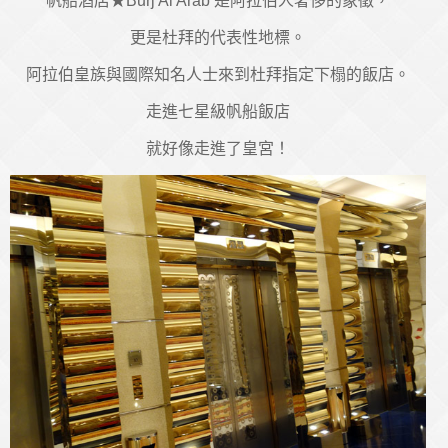
帆船酒店★Burj Al Arab 是阿拉伯人奢侈的象徵，
更是杜拜的代表性地標。
阿拉伯皇族與國際知名人士來到杜拜指定下榻的飯店。
走進七星級帆船飯店
就好像走進了皇宮！