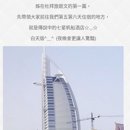
姊在杜拜旅遊文的第一篇，
先帶領大家前往我們第五第六天住宿的地方，
就是傳說中的七星帆船酒店☆.¸.☆
白天版^＿^ (夜晚會更讓人驚豔)