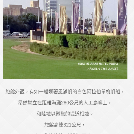
旅館外觀，有如一艘迎著風滿帆的白色阿拉伯單桅帆船，
昂然聳立在距離海灘280公尺的人工島嶼上，
和陸地以微彎的堤道相連。
旅館高達321公尺，