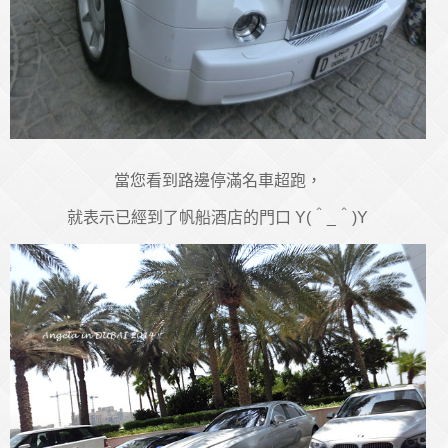
當您看到路邊停滿名車超跑，
就表示已經到了帆船酒店的門口 Y(＾_＾)Y