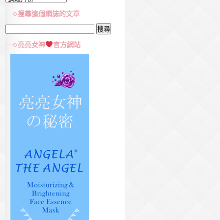
章
搜尋這個網誌的文章
彙
搜
集
尋
亮亮女神
官方網站
關
鍵
字: