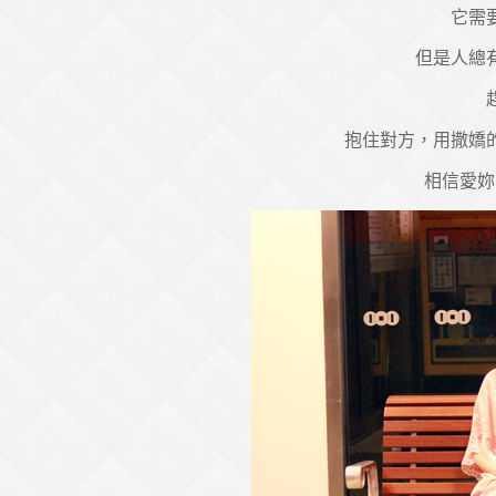
它需
但是人總
抱住對方，用撒嬌的
相信愛妳