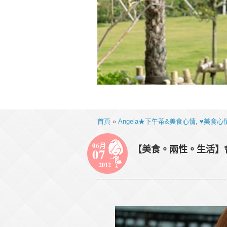
首頁
»
Angela★下午茶&美食心情
,
♥美食心
06月
【美食。兩性。生活】
07
2012