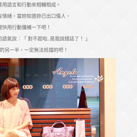
要用語言和行動來相輔相成。
有情緒，當妳知道妳已出口傷人，
趕快用行動彌補一下吧！
語氣說：「 對不起啦..是我說錯話了！ 」
的另一半，一定無法抵擋的吧！