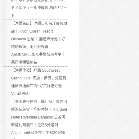
店：最狂滑水道免費使用 グラン
ドメルキュール沖縄残波岬リゾー
ト
【沖繩飯店】沖繩日和海洋度假酒
店｜Hiyori Ocean Resort
Okinawa 恩納｜ 無邊際泳池｜好
吃鐵板燒｜附近好好逛
AEONMALL永旺夢樂城來客夢｜
萬座毛體驗琉裝
【沖繩住宿】那霸 Southwest
Grand Hotel 酒店，步行１分鐘到
達國際通商店街~好買好吃好逛
Vs. 戰利品
【泰國曼谷住宿｜戰利品】陽光河
畔泳裝美食，吃好住好｜The Salil
Hotel Riverside Bangkok 曼谷河
畔薩利爾酒店｜走路5分鐘到
Asiatique碼頭夜市｜坐船20分鐘