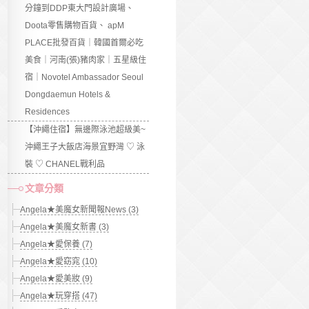
分鐘到DDP東大門設計廣場、
Doota零售購物百貨、 apM
PLACE批發百貨｜韓國首爾必吃
美食｜河南(張)豬肉家｜五星級住
宿｜Novotel Ambassador Seoul
Dongdaemun Hotels &
Residences
【沖繩住宿】無邊際泳池超級美~
沖繩王子大飯店海景宜野灣 ♡ 泳
裝 ♡ CHANEL戰利品
文章分類
Angela★美魔女新聞報News (3)
Angela★美魔女新書 (3)
Angela★愛保養 (7)
Angela★愛窈窕 (10)
Angela★愛美妝 (9)
Angela★玩穿搭 (47)