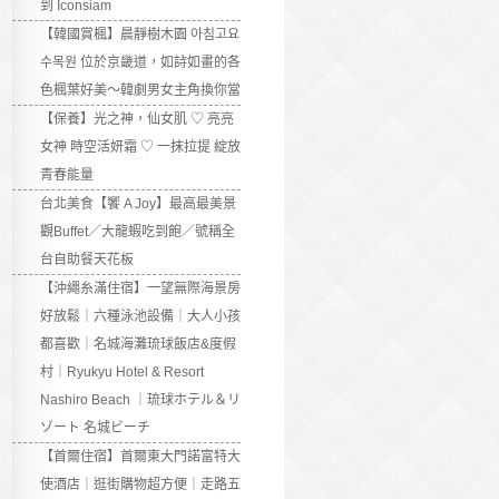
到 Iconsiam
【韓國賞楓】晨靜樹木園 아침고요
수목원 位於京畿道，如詩如畫的各
色楓葉好美～韓劇男女主角換你當
【保養】光之神，仙女肌 ♡ 亮亮
女神 時空活妍霜 ♡ 一抹拉提 綻放
青春能量
台北美食【饗 A Joy】最高最美景
觀Buffet／大龍蝦吃到飽／號稱全
台自助餐天花板
【沖繩糸滿住宿】一望無際海景房
好放鬆｜六種泳池設備｜大人小孩
都喜歡｜名城海灘琉球飯店&度假
村｜Ryukyu Hotel & Resort
Nashiro Beach ｜琉球ホテル＆リ
ゾート 名城ビーチ
【首爾住宿】首爾東大門諾富特大
使酒店｜逛街購物超方便｜走路五