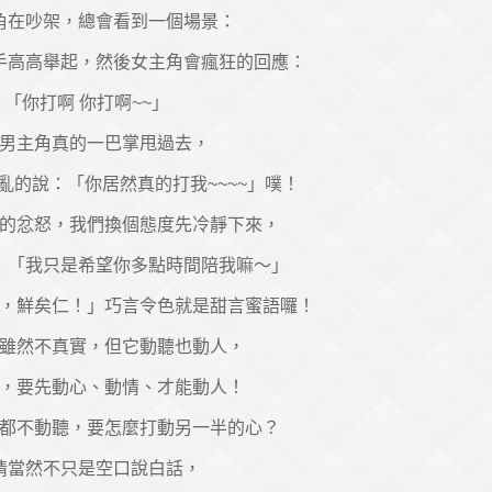
角在吵架，總會看到一個場景：
手高高舉起，然後女主角會瘋狂的回應：
「你打啊 你打啊~~」
男主角真的一巴掌甩過去，
亂的說：「你居然真的打我~~~~」噗！
的忿怒，我們換個態度先冷靜下來，
：「我只是希望你多點時間陪我嘛～」
，鮮矣仁！」巧言令色就是甜言蜜語囉！
雖然不真實，但它動聽也動人，
，要先動心、動情、才能動人！
都不動聽，要怎麼打動另一半的心？
情當然不只是空口說白話，