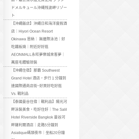
店：最狂滑水道免費使用 グラン
ドメルキュール沖縄残波岬リゾー
ト
【沖繩飯店】沖繩日和海洋度假酒
店｜Hiyori Ocean Resort
Okinawa 恩納｜ 無邊際泳池｜好
吃鐵板燒｜附近好好逛
AEONMALL永旺夢樂城來客夢｜
萬座毛體驗琉裝
【沖繩住宿】那霸 Southwest
Grand Hotel 酒店，步行１分鐘到
達國際通商店街~好買好吃好逛
Vs. 戰利品
【泰國曼谷住宿｜戰利品】陽光河
畔泳裝美食，吃好住好｜The Salil
Hotel Riverside Bangkok 曼谷河
畔薩利爾酒店｜走路5分鐘到
Asiatique碼頭夜市｜坐船20分鐘