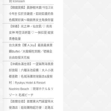
到 Iconsiam
【韓國賞楓】晨靜樹木園 아침고요
수목원 位於京畿道，如詩如畫的各
色楓葉好美～韓劇男女主角換你當
【保養】光之神，仙女肌 ♡ 亮亮
女神 時空活妍霜 ♡ 一抹拉提 綻放
青春能量
台北美食【饗 A Joy】最高最美景
觀Buffet／大龍蝦吃到飽／號稱全
台自助餐天花板
【沖繩糸滿住宿】一望無際海景房
好放鬆｜六種泳池設備｜大人小孩
都喜歡｜名城海灘琉球飯店&度假
村｜Ryukyu Hotel & Resort
Nashiro Beach ｜琉球ホテル＆リ
ゾート 名城ビーチ
【首爾住宿】首爾東大門諾富特大
使酒店｜逛街購物超方便｜走路五