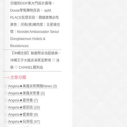
分鐘到DDP東大門設計廣場、
Doota零售購物百貨、 apM
PLACE批發百貨｜韓國首爾必吃
美食｜河南(張)豬肉家｜五星級住
宿｜Novotel Ambassador Seoul
Dongdaemun Hotels &
Residences
【沖繩住宿】無邊際泳池超級美~
沖繩王子大飯店海景宜野灣 ♡ 泳
裝 ♡ CHANEL戰利品
文章分類
Angela★美魔女新聞報News (3)
Angela★美魔女新書 (3)
Angela★愛保養 (7)
Angela★愛窈窕 (10)
Angela★愛美妝 (9)
Angela★玩穿搭 (47)