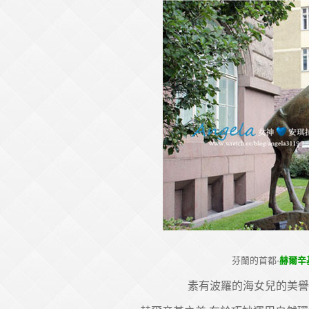
芬蘭的首都-
赫爾辛基
素有波羅的海女兒的美譽 