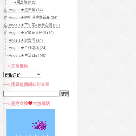
♥關島旅遊 (5)
Angela★遊日韓 (74)
Angela★遊中港澳泰新菲 (34)
Angela★下午茶&美食心情 (60)
Angela★宜蘭花東民宿 (19)
Angela★遊台灣 (14)
Angela★合作邀稿 (24)
Angela★生活日記 (40)
文章彙集
文
章
搜尋這個網誌的文章
彙
搜
集
尋
亮亮女神
官方網站
關
鍵
字: