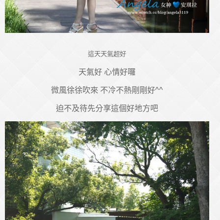
這天天氣超好
天氣好 心情好囉
微風徐徐吹來 不冷不熱剛剛好^^
迫不及待先分享這個好地方吧