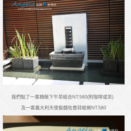
我們點了一客精緻下午茶組合NT.580(附咖啡或茶)
及一客義大利天使髮麵佐香蒜蛤蜊NT.580