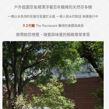
戶外庭園空氣裡漂浮著百年楓樟的天然芬多精
一隅以木為頂的茶屋彷若建於水面 一場人與水的對話 無聲進行中
３２行館
The Restaurant 難得的美饌與美景
將帶給您視覺、嗅覺與味覺的極緻尊榮享受