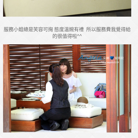
服務小姐總是笑容可掬 態度溫婉有禮 所以服務費我覺得給
的很值得啦^^