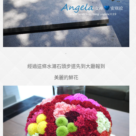
˙
經過這條水漣石頭步道先到大廳報到
美麗的鮮花