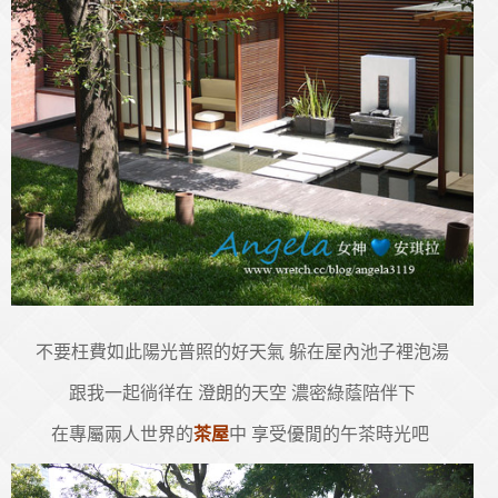
不要枉費如此陽光普照的好天氣 躲在屋內池子裡泡湯
跟我一起徜徉在 澄朗的天空 濃密綠蔭陪伴下
在專屬兩人世界的
茶屋
中 享受優閒的午茶時光吧