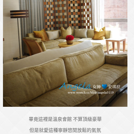
畢竟這裡是溫泉會館 不算頂級豪華
但是就愛這種寧靜悠閒放鬆的氣氛