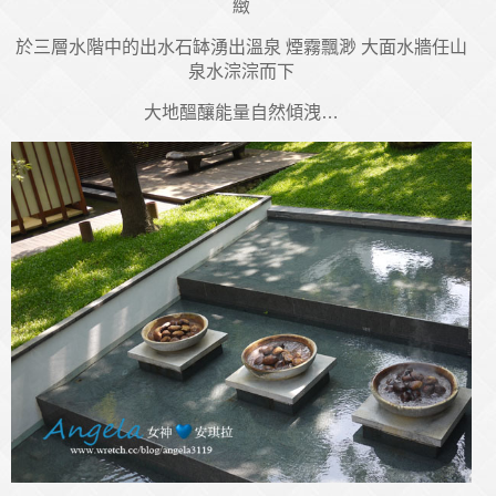
緻
於三層水階中的出水石缽湧出溫泉 煙霧飄渺 大面水牆任山
泉水淙淙而下
大地醞釀能量自然傾洩…