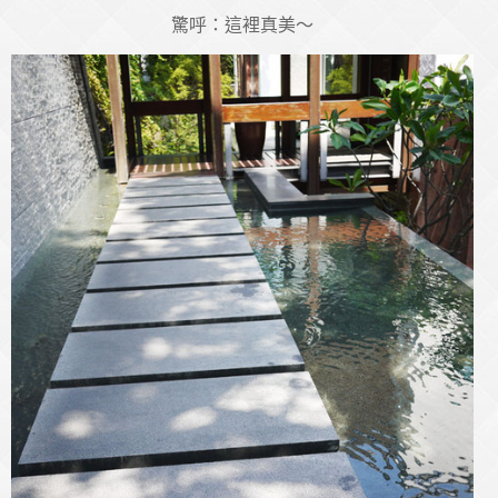
驚呼：這裡真美～