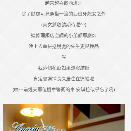
越來越喜歡西班牙
除了隨處可見穿搭一流的西班牙靚女之外
(美女篇敬請期待喔^^)
連修理飯店空調的小弟都那麼帥
晚上去血拼退稅處的先生更是極品
噗
我這個花癡如果還沒結婚
肯定會選擇長久居住在這裡喔
(咦～前幾天那位機車警衛的事 安琪拉似乎忘了吼
)