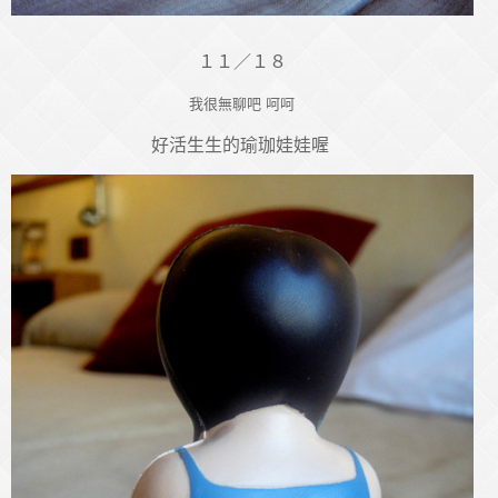
１１／１８
我很無聊吧 呵呵
好活生生的瑜珈娃娃喔