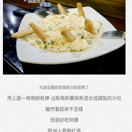
光是這盤前菜我就已經投降了
用上面一根根餅乾棒 沾取馬鈴薯與魚混合成調製的沙拉
雖然看起來不怎樣
但是好吃到爆
歐洲人愛喝紅酒