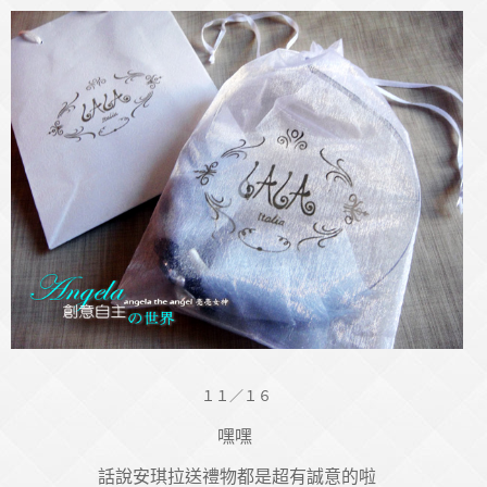
１１／１６
嘿嘿
話說安琪拉送禮物都是超有誠意的啦