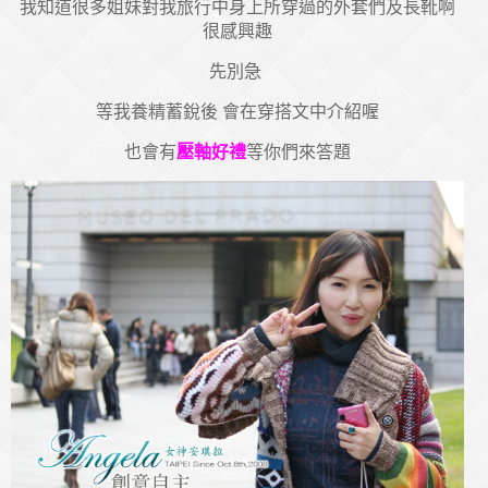
我知道很多姐妹對我旅行中身上所穿過的外套們及長靴啊
很感興趣
先別急
等我養精蓄銳後 會在穿搭文中介紹喔
也會有
壓軸好禮
等你們來答題