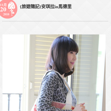
11月
{旅遊隨記}安琪拉in馬德里
20
2010