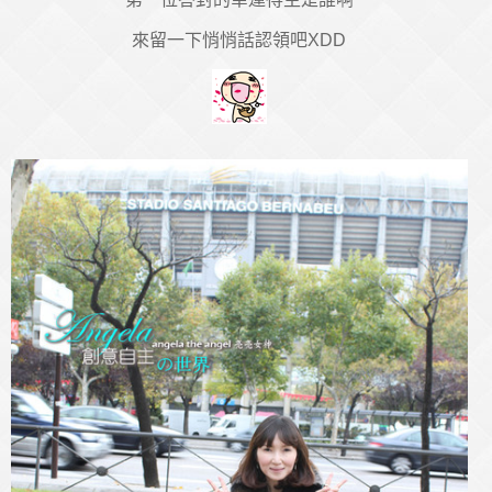
來留一下悄悄話認領吧XDD