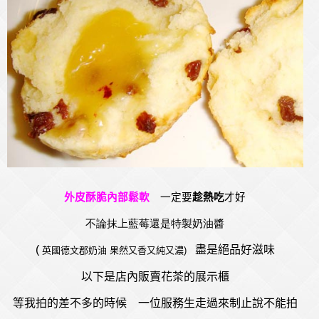
外皮酥脆內部鬆軟
一定要
趁熱吃
才好
不論抹上藍莓還是特製奶油醬
(
盡是絕品好滋味
英國德文郡奶油 果然又香又純又濃)
以下是店內販賣花茶的展示櫃
等我拍的差不多的時候 一位服務生走過來制止說不能拍