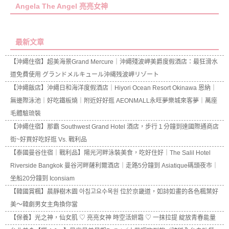
Angela The Angel 亮亮女神
最新文章
【沖繩住宿】超美海景Grand Mercure｜沖繩殘波岬美爵度假酒店：最狂滑水
道免費使用 グランドメルキュール沖縄残波岬リゾート
【沖繩飯店】沖繩日和海洋度假酒店｜Hiyori Ocean Resort Okinawa 恩納｜
無邊際泳池｜好吃鐵板燒｜附近好好逛 AEONMALL永旺夢樂城來客夢｜萬座
毛體驗琉裝
【沖繩住宿】那霸 Southwest Grand Hotel 酒店，步行１分鐘到達國際通商店
街~好買好吃好逛 Vs. 戰利品
【泰國曼谷住宿｜戰利品】陽光河畔泳裝美食，吃好住好｜The Salil Hotel
Riverside Bangkok 曼谷河畔薩利爾酒店｜走路5分鐘到 Asiatique碼頭夜市｜
坐船20分鐘到 Iconsiam
【韓國賞楓】晨靜樹木園 아침고요수목원 位於京畿道，如詩如畫的各色楓葉好
美～韓劇男女主角換你當
【保養】光之神，仙女肌 ♡ 亮亮女神 時空活妍霜 ♡ 一抹拉提 綻放青春能量