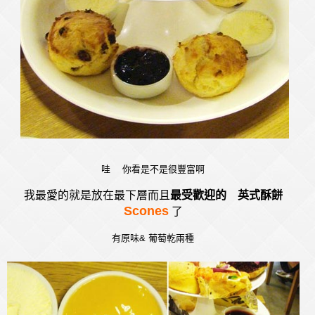
哇 你看是不是很豐富啊
我最愛的就是放在最下層而且
最受歡迎的
英式酥餅
Scones
了
有原味& 葡萄乾兩種