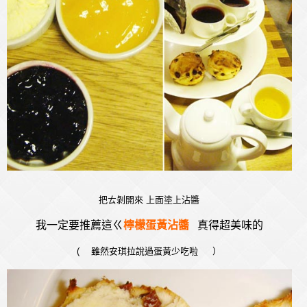
把ㄊ剝開來 上面塗上沾醬
我一定要推薦這ㄍ
檸檬蛋黃沾醬
真得超美味的
( 雖然安琪拉說過蛋黃少吃啦
）