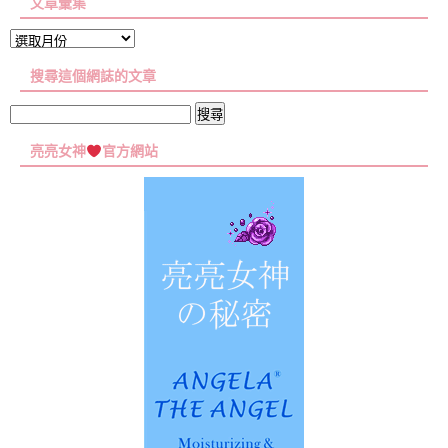
文章彙集
文
章
搜尋這個網誌的文章
彙
集
搜
尋
亮亮女神
官方網站
關
鍵
字: