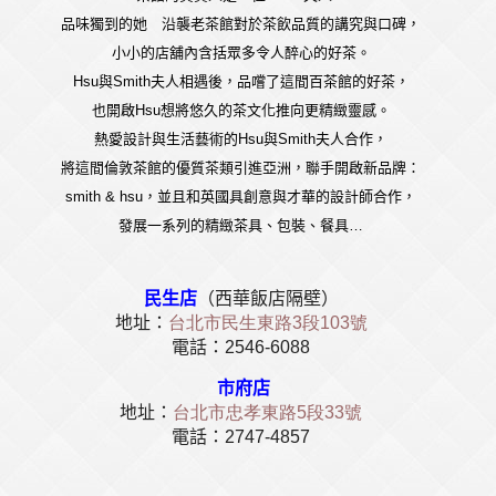
品味獨到的她 沿襲老茶館對於茶飲品質的講究與口碑，
小小的店舖內含括眾多令人醉心的好茶。
Hsu與Smith夫人相遇後，品嚐了這間百茶館的好茶，
也開啟Hsu想將悠久的茶文化推向更精緻靈感。
熱愛設計與生活藝術的Hsu與Smith夫人合作，
將這間倫敦茶館的優質茶類引進亞洲，聯手開啟新品牌：
smith & hsu，並且和英國具創意與才華的設計師合作，
發展一系列的精緻茶具、包裝、餐具…
民生店
（西華飯店隔壁）
地址：
台北市民生東路
3
段
103
號
電話：
2546-6088
市府店
地址：
台北市忠孝東路
5
段
33
號
電話：
2747-4857