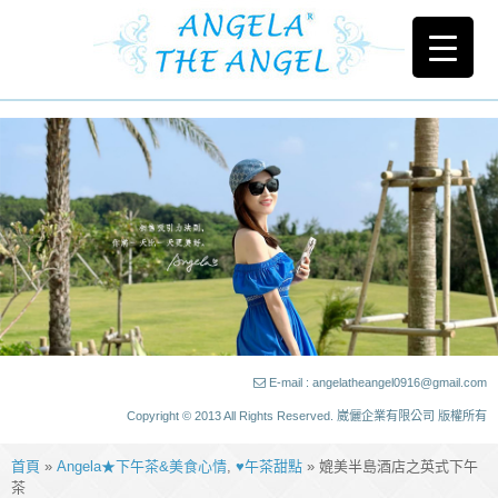
E-mail : angelatheangel0916@gmail.com
Copyright © 2013 All Rights Reserved. 崴儷企業有限公司 版權所有
首頁
»
Angela★下午茶&美食心情
,
♥午茶甜點
» 媲美半島酒店之英式下午
茶