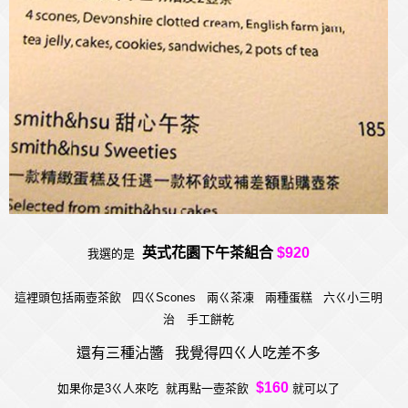
英式花園下午茶組合
$920
我選的是
這裡頭包括兩壺茶飲 四ㄍScones 兩ㄍ茶凍 兩種蛋糕 六ㄍ小三明
治 手工餅乾
還有三種沾醬 我覺得四ㄍ人吃差不多
$160
如果你是3ㄍ人來吃 就再點一壺茶飲
就
可以了