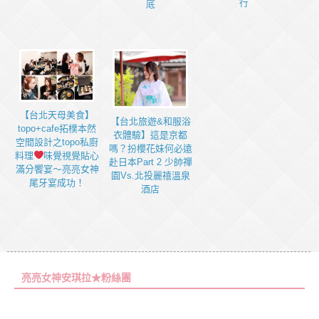
行
底
【台北天母美食】
【台北旅遊&和服浴
topo+cafe拓樸本然
衣體驗】這是京都
空間設計之topo私廚
嗎？扮櫻花妹何必遠
料理
味覺視覺貼心
赴日本Part 2 少帥禪
滿分饗宴～亮亮女神
園Vs.北投麗禧溫泉
尾牙宴成功！
酒店
亮亮女神安琪拉★粉絲團