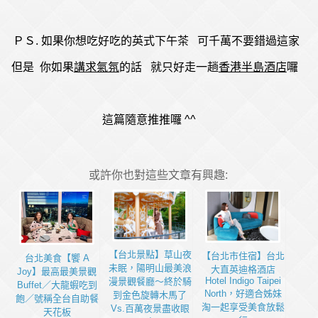
ＰＳ. 如果你想吃好吃的英式下午茶 可千萬不要錯過這家
但是 你如果
講求氣氛
的話 就只好走一趟
香港半島酒店
囉
這篇隨意推推囉 ^^
或許你也對這些文章有興趣:
【台北景點】草山夜
【台北市住宿】台北
台北美食【饗 A
未眠，陽明山最美浪
大直英迪格酒店
Joy】最高最美景觀
Hotel Indigo Taipei
漫景觀餐廳～終於騎
Buffet／大龍蝦吃到
North，好適合姊妹
到金色旋轉木馬了
飽／號稱全台自助餐
淘一起享受美食放鬆
Vs.百萬夜景盡收眼
天花板