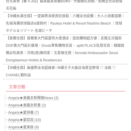
台北美食【饗 A Joy】最高最美景觀Buffet／大龍蝦吃到飽／號稱全台自助餐
天花板
【沖繩糸滿住宿】一望無際海景房好放鬆｜六種泳池設備｜大人小孩都喜歡｜
名城海灘琉球飯店&度假村｜Ryukyu Hotel & Resort Nashiro Beach ｜琉球
ホテル＆リゾート 名城ビーチ
【首爾住宿】首爾東大門諾富特大使酒店｜逛街購物超方便｜走路五分鐘到
DDP東大門設計廣場、Doota零售購物百貨、 apM PLACE批發百貨｜韓國首
爾必吃美食｜河南(張)豬肉家｜五星級住宿｜Novotel Ambassador Seoul
Dongdaemun Hotels & Residences
【沖繩住宿】無邊際泳池超級美~沖繩王子大飯店海景宜野灣 ♡ 泳裝 ♡
CHANEL戰利品
文章分類
Angela★美魔女新聞報News (3)
Angela★美魔女新書 (3)
Angela★愛保養 (7)
Angela★愛窈窕 (10)
Angela★愛美妝 (9)