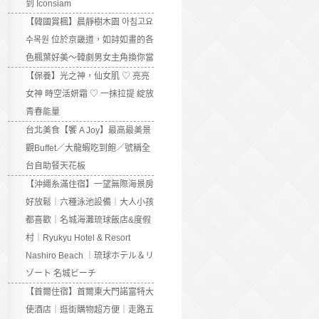
到 Iconsiam
【韓國賞楓】晨靜樹木園 아침고요
수목원 位於京畿道，如詩如畫的各
色楓葉好美～韓劇男女主角換你當
【保養】光之神，仙女肌 ♡ 亮亮
女神 時空活妍霜 ♡ 一抹拉提 綻放
青春能量
台北美食【饗 A Joy】最高最美景
觀Buffet／大龍蝦吃到飽／號稱全
台自助餐天花板
【沖繩糸滿住宿】一望無際海景房
好放鬆｜六種泳池設備｜大人小孩
都喜歡｜名城海灘琉球飯店&度假
村｜Ryukyu Hotel & Resort
Nashiro Beach ｜琉球ホテル＆リ
ゾート 名城ビーチ
【首爾住宿】首爾東大門諾富特大
使酒店｜逛街購物超方便｜走路五