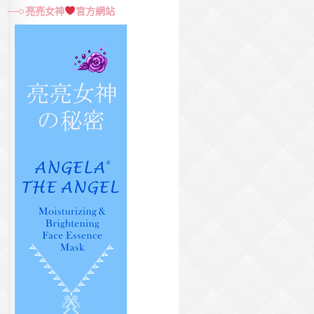
尋
亮亮女神
官方網站
關
鍵
字: