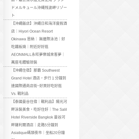
店：最狂滑水道免費使用 グラン
ドメルキュール沖縄残波岬リゾー
ト
【沖繩飯店】沖繩日和海洋度假酒
店｜Hiyori Ocean Resort
Okinawa 恩納｜ 無邊際泳池｜好
吃鐵板燒｜附近好好逛
AEONMALL永旺夢樂城來客夢｜
萬座毛體驗琉裝
【沖繩住宿】那霸 Southwest
Grand Hotel 酒店，步行１分鐘到
達國際通商店街~好買好吃好逛
Vs. 戰利品
【泰國曼谷住宿｜戰利品】陽光河
畔泳裝美食，吃好住好｜The Salil
Hotel Riverside Bangkok 曼谷河
畔薩利爾酒店｜走路5分鐘到
Asiatique碼頭夜市｜坐船20分鐘