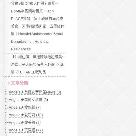
分鐘到DDP東大門設計廣場、
Doota零售購物百貨、 apM
PLACE批發百貨｜韓國首爾必吃
美食｜河南(張)豬肉家｜五星級住
宿｜Novotel Ambassador Seoul
Dongdaemun Hotels &
Residences
【沖繩住宿】無邊際泳池超級美~
沖繩王子大飯店海景宜野灣 ♡ 泳
裝 ♡ CHANEL戰利品
文章分類
Angela★美魔女新聞報News (3)
Angela★美魔女新書 (3)
Angela★愛保養 (7)
Angela★愛窈窕 (10)
Angela★愛美妝 (9)
Angela★玩穿搭 (47)