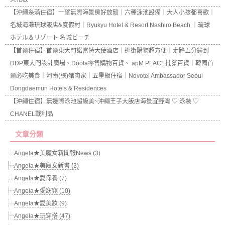
【沖繩糸滿住宿】一望無際海景房好放鬆｜六種泳池設備｜大人小孩都喜歡｜
名城海灘琉球飯店&度假村｜Ryukyu Hotel & Resort Nashiro Beach ｜琉球
ホテル＆リゾート 名城ビーチ
【首爾住宿】首爾東大門諾富特大使酒店｜逛街購物超方便｜走路五分鐘到
DDP東大門設計廣場、Doota零售購物百貨、 apM PLACE批發百貨｜韓國首
爾必吃美食｜河南(張)豬肉家｜五星級住宿｜Novotel Ambassador Seoul
Dongdaemun Hotels & Residences
【沖繩住宿】無邊際泳池超級美~沖繩王子大飯店海景宜野灣 ♡ 泳裝 ♡
CHANEL戰利品
文章分類
Angela★美魔女新聞報News (3)
Angela★美魔女新書 (3)
Angela★愛保養 (7)
Angela★愛窈窕 (10)
Angela★愛美妝 (9)
Angela★玩穿搭 (47)