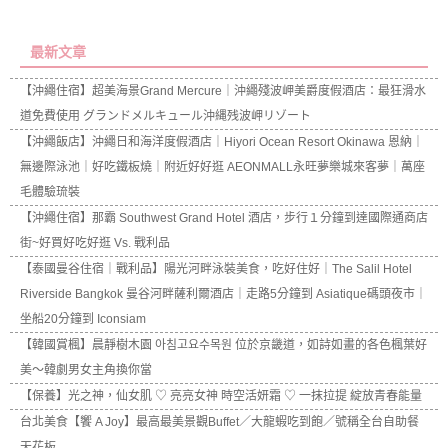
最新文章
【沖繩住宿】超美海景Grand Mercure｜沖繩殘波岬美爵度假酒店：最狂滑水
道免費使用 グランドメルキュール沖縄残波岬リゾート
【沖繩飯店】沖繩日和海洋度假酒店｜Hiyori Ocean Resort Okinawa 恩納｜
無邊際泳池｜好吃鐵板燒｜附近好好逛 AEONMALL永旺夢樂城來客夢｜萬座
毛體驗琉裝
【沖繩住宿】那霸 Southwest Grand Hotel 酒店，步行１分鐘到達國際通商店
街~好買好吃好逛 Vs. 戰利品
【泰國曼谷住宿｜戰利品】陽光河畔泳裝美食，吃好住好｜The Salil Hotel
Riverside Bangkok 曼谷河畔薩利爾酒店｜走路5分鐘到 Asiatique碼頭夜市｜
坐船20分鐘到 Iconsiam
【韓國賞楓】晨靜樹木園 아침고요수목원 位於京畿道，如詩如畫的各色楓葉好
美～韓劇男女主角換你當
【保養】光之神，仙女肌 ♡ 亮亮女神 時空活妍霜 ♡ 一抹拉提 綻放青春能量
台北美食【饗 A Joy】最高最美景觀Buffet／大龍蝦吃到飽／號稱全台自助餐
天花板