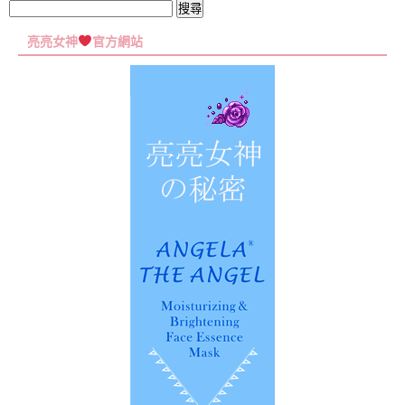
集
搜
尋
亮亮女神
官方網站
關
鍵
字: