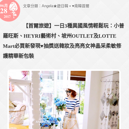
06月
文章分類：
Angela★遊日韓
•
♥南韓首爾
28
2017
【首爾旅遊】一日3種異國風情輕鬆玩：小普
羅旺斯、HEYRI藝術村、坡州OUTLET及LOTTE
Mart必買新發現♥抽獎送韓妝及亮亮女神晶采柔敏修
護精華新包裝