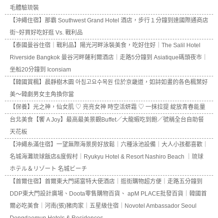
毛體驗琉裝
【沖繩住宿】那霸 Southwest Grand Hotel 酒店，步行１分鐘到達國際通商店
街~好買好吃好逛 Vs. 戰利品
【泰國曼谷住宿｜戰利品】陽光河畔泳裝美食，吃好住好｜The Salil Hotel
Riverside Bangkok 曼谷河畔薩利爾酒店｜走路5分鐘到 Asiatique碼頭夜市｜
坐船20分鐘到 Iconsiam
【韓國賞楓】晨靜樹木園 아침고요수목원 位於京畿道，如詩如畫的各色楓葉好
美～韓劇男女主角換你當
【保養】光之神，仙女肌 ♡ 亮亮女神 時空活妍霜 ♡ 一抹拉提 綻放青春能量
台北美食【饗 A Joy】最高最美景觀Buffet／大龍蝦吃到飽／號稱全台自助餐
天花板
【沖繩糸滿住宿】一望無際海景房好放鬆｜六種泳池設備｜大人小孩都喜歡｜
名城海灘琉球飯店&度假村｜Ryukyu Hotel & Resort Nashiro Beach ｜琉球
ホテル＆リゾート 名城ビーチ
【首爾住宿】首爾東大門諾富特大使酒店｜逛街購物超方便｜走路五分鐘到
DDP東大門設計廣場、Doota零售購物百貨、 apM PLACE批發百貨｜韓國首
爾必吃美食｜河南(張)豬肉家｜五星級住宿｜Novotel Ambassador Seoul