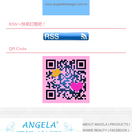
RSS～快來訂閱吧！
QR Code
ABOUT ANGELA
|
PRODUCTS
|
SHARE BEAUTY
|
FACEBOOK
|