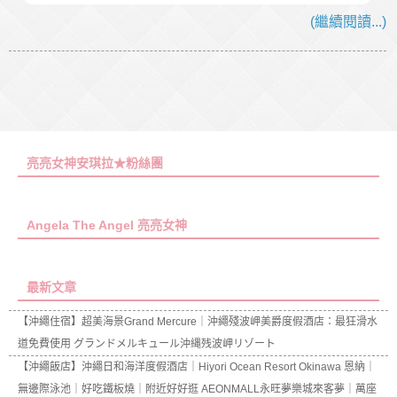
(繼續閱讀...)
亮亮女神安琪拉★粉絲團
Angela The Angel 亮亮女神
最新文章
【沖繩住宿】超美海景Grand Mercure｜沖繩殘波岬美爵度假酒店：最狂滑水
道免費使用 グランドメルキュール沖縄残波岬リゾート
【沖繩飯店】沖繩日和海洋度假酒店｜Hiyori Ocean Resort Okinawa 恩納｜
無邊際泳池｜好吃鐵板燒｜附近好好逛 AEONMALL永旺夢樂城來客夢｜萬座