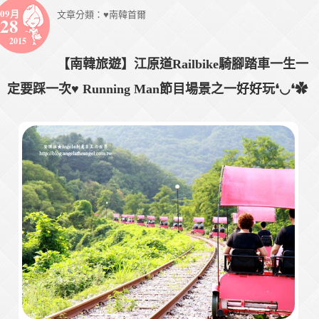
09月
文章分類：
♥南韓首爾
28
2015
【南韓旅遊】江原道Railbike騎腳踏車一生一
定要踩一次♥ Running Man節目場景之一好好玩❛◡❛✿