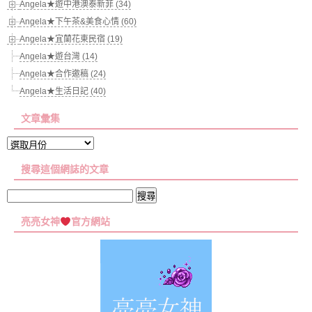
Angela★遊中港澳泰新菲 (34)
Angela★下午茶&美食心情 (60)
Angela★宜蘭花東民宿 (19)
Angela★遊台灣 (14)
Angela★合作邀稿 (24)
Angela★生活日記 (40)
文章彙集
文
章
搜尋這個網誌的文章
彙
集
搜
尋
亮亮女神
官方網站
關
鍵
字: