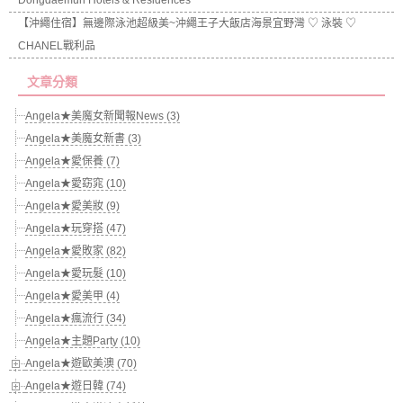
Dongdaemun Hotels & Residences
【沖繩住宿】無邊際泳池超級美~沖繩王子大飯店海景宜野灣 ♡ 泳裝 ♡
CHANEL戰利品
文章分類
Angela★美魔女新聞報News (3)
Angela★美魔女新書 (3)
Angela★愛保養 (7)
Angela★愛窈窕 (10)
Angela★愛美妝 (9)
Angela★玩穿搭 (47)
Angela★愛敗家 (82)
Angela★愛玩髮 (10)
Angela★愛美甲 (4)
Angela★瘋流行 (34)
Angela★主題Party (10)
Angela★遊歐美澳 (70)
Angela★遊日韓 (74)