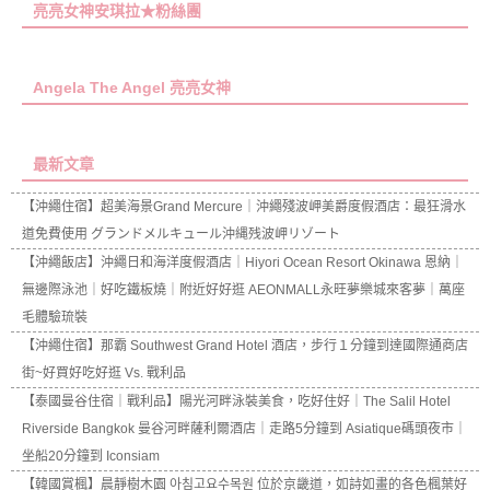
亮亮女神安琪拉★粉絲團
Angela The Angel 亮亮女神
最新文章
【沖繩住宿】超美海景Grand Mercure｜沖繩殘波岬美爵度假酒店：最狂滑水
道免費使用 グランドメルキュール沖縄残波岬リゾート
【沖繩飯店】沖繩日和海洋度假酒店｜Hiyori Ocean Resort Okinawa 恩納｜
無邊際泳池｜好吃鐵板燒｜附近好好逛 AEONMALL永旺夢樂城來客夢｜萬座
毛體驗琉裝
【沖繩住宿】那霸 Southwest Grand Hotel 酒店，步行１分鐘到達國際通商店
街~好買好吃好逛 Vs. 戰利品
【泰國曼谷住宿｜戰利品】陽光河畔泳裝美食，吃好住好｜The Salil Hotel
Riverside Bangkok 曼谷河畔薩利爾酒店｜走路5分鐘到 Asiatique碼頭夜市｜
坐船20分鐘到 Iconsiam
【韓國賞楓】晨靜樹木園 아침고요수목원 位於京畿道，如詩如畫的各色楓葉好