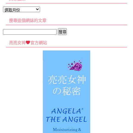
文
章
搜尋這個網誌的文章
彙
集
搜
尋
亮亮女神
官方網站
關
鍵
字: