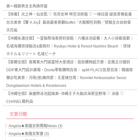
美～韓劇男女主角換你當
【保養】光之神，仙女肌 ♡ 亮亮女神 時空活妍霜 ♡ 一抹拉提 綻放青春能量
台北美食【饗 A Joy】最高最美景觀Buffet／大龍蝦吃到飽／號稱全台自助餐
天花板
【沖繩糸滿住宿】一望無際海景房好放鬆｜六種泳池設備｜大人小孩都喜歡｜
名城海灘琉球飯店&度假村｜Ryukyu Hotel & Resort Nashiro Beach ｜琉球
ホテル＆リゾート 名城ビーチ
【首爾住宿】首爾東大門諾富特大使酒店｜逛街購物超方便｜走路五分鐘到
DDP東大門設計廣場、Doota零售購物百貨、 apM PLACE批發百貨｜韓國首
爾必吃美食｜河南(張)豬肉家｜五星級住宿｜Novotel Ambassador Seoul
Dongdaemun Hotels & Residences
【沖繩住宿】無邊際泳池超級美~沖繩王子大飯店海景宜野灣 ♡ 泳裝 ♡
CHANEL戰利品
文章分類
Angela★美魔女新聞報News (3)
Angela★美魔女新書 (3)