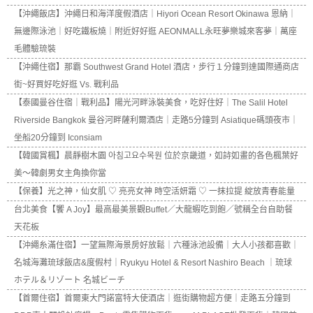
【沖繩飯店】沖繩日和海洋度假酒店｜Hiyori Ocean Resort Okinawa 恩納｜
無邊際泳池｜好吃鐵板燒｜附近好好逛 AEONMALL永旺夢樂城來客夢｜萬座
毛體驗琉裝
【沖繩住宿】那霸 Southwest Grand Hotel 酒店，步行１分鐘到達國際通商店
街~好買好吃好逛 Vs. 戰利品
【泰國曼谷住宿｜戰利品】陽光河畔泳裝美食，吃好住好｜The Salil Hotel
Riverside Bangkok 曼谷河畔薩利爾酒店｜走路5分鐘到 Asiatique碼頭夜市｜
坐船20分鐘到 Iconsiam
【韓國賞楓】晨靜樹木園 아침고요수목원 位於京畿道，如詩如畫的各色楓葉好
美～韓劇男女主角換你當
【保養】光之神，仙女肌 ♡ 亮亮女神 時空活妍霜 ♡ 一抹拉提 綻放青春能量
台北美食【饗 A Joy】最高最美景觀Buffet／大龍蝦吃到飽／號稱全台自助餐
天花板
【沖繩糸滿住宿】一望無際海景房好放鬆｜六種泳池設備｜大人小孩都喜歡｜
名城海灘琉球飯店&度假村｜Ryukyu Hotel & Resort Nashiro Beach ｜琉球
ホテル＆リゾート 名城ビーチ
【首爾住宿】首爾東大門諾富特大使酒店｜逛街購物超方便｜走路五分鐘到