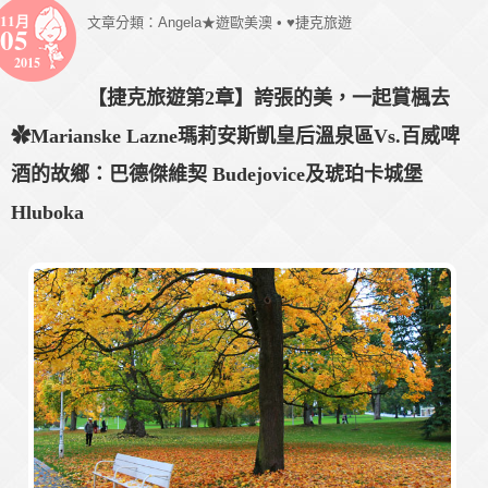
11月
文章分類：
Angela★遊歐美澳
•
♥捷克旅遊
05
2015
【捷克旅遊第2章】誇張的美，一起賞楓去
✿Marianske Lazne瑪莉安斯凱皇后溫泉區Vs.百威啤
酒的故鄉：巴德傑維契 Budejovice及琥珀卡城堡
Hluboka