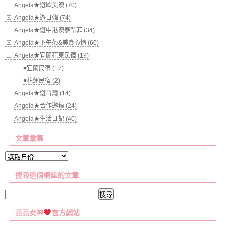
Angela★遊歐美澳 (70)
Angela★遊日韓 (74)
Angela★遊中港澳泰新菲 (34)
Angela★下午茶&美食心情 (60)
Angela★宜蘭花東民宿 (19)
♥宜蘭民宿 (17)
♥花蓮民宿 (2)
Angela★遊台灣 (14)
Angela★合作邀稿 (24)
Angela★生活日記 (40)
文章彙集
文
章
搜尋這個網誌的文章
彙
集
搜
尋
亮亮女神
官方網站
關