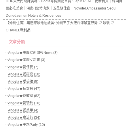
DDP東大門設計廣場、Doota零售購物百貨、 apM PLACE批發百貨｜韓國首
爾必吃美食｜河南(張)豬肉家｜五星級住宿｜Novotel Ambassador Seoul
Dongdaemun Hotels & Residences
【沖繩住宿】無邊際泳池超級美~沖繩王子大飯店海景宜野灣 ♡ 泳裝 ♡
CHANEL戰利品
文章分類
Angela★美魔女新聞報News (3)
Angela★美魔女新書 (3)
Angela★愛保養 (7)
Angela★愛窈窕 (10)
Angela★愛美妝 (9)
Angela★玩穿搭 (47)
Angela★愛敗家 (82)
Angela★愛玩髮 (10)
Angela★愛美甲 (4)
Angela★瘋流行 (34)
Angela★主題Party (10)