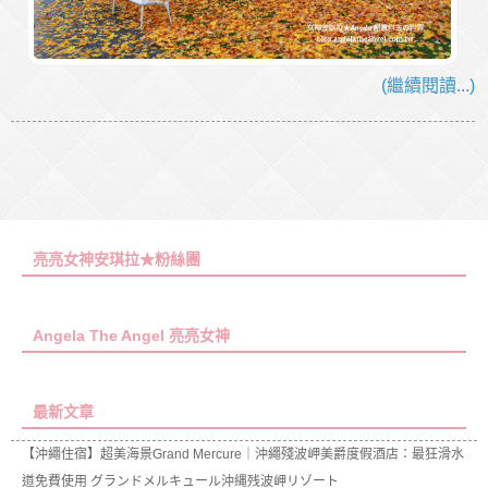
(繼續閱讀...)
亮亮女神安琪拉★粉絲團
Angela The Angel 亮亮女神
最新文章
【沖繩住宿】超美海景Grand Mercure｜沖繩殘波岬美爵度假酒店：最狂滑水
道免費使用 グランドメルキュール沖縄残波岬リゾート