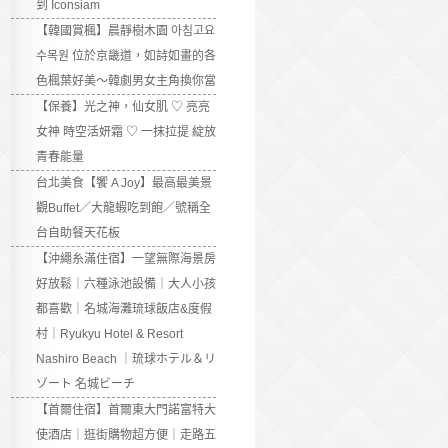
到 Iconsiam
【韓國賞楓】晨靜樹木園 아침고요
수목원 位於京畿道，如詩如畫的各
色楓葉好美～韓劇男女主角換你當
【保養】光之神，仙女肌 ♡ 亮亮
女神 時空活妍霜 ♡ 一抹拉提 綻放
青春能量
台北美食【饗 A Joy】最高最美景
觀Buffet／大龍蝦吃到飽／號稱全
台自助餐天花板
【沖繩糸滿住宿】一望無際海景房
好放鬆｜六種泳池設備｜大人小孩
都喜歡｜名城海灘琉球飯店&度假
村｜Ryukyu Hotel & Resort
Nashiro Beach ｜琉球ホテル＆リ
ゾート 名城ビーチ
【首爾住宿】首爾東大門諾富特大
使酒店｜逛街購物超方便｜走路五