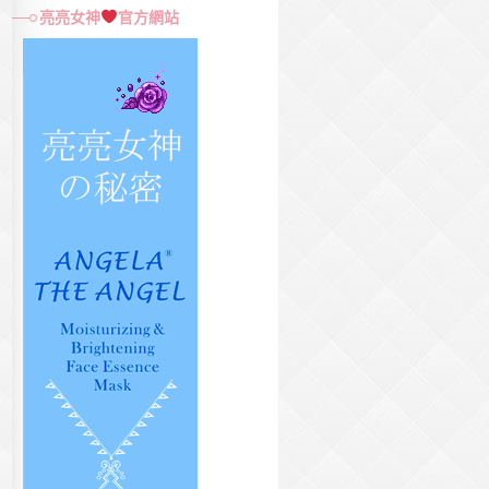
尋
亮亮女神
官方網站
關
鍵
字: