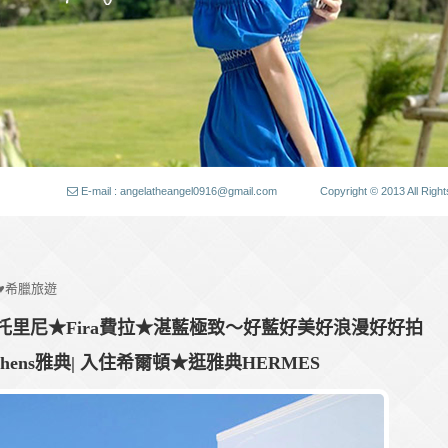
E-mail : angelatheangel0916@gmail.com
Copyright © 2013 All
♥希臘旅遊
托里尼★Fira費拉★湛藍極致～好藍好美好浪漫好好拍
→Athens雅典| 入住希爾頓★逛雅典HERMES