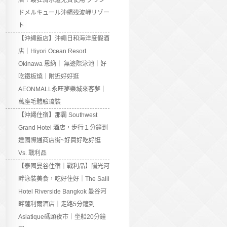
店：最狂滑水道免費使用 グラン
ドメルキュール沖縄残波岬リゾー
ト
【沖繩飯店】沖繩日和海洋度假酒
店｜Hiyori Ocean Resort
Okinawa 恩納｜ 無邊際泳池｜好
吃鐵板燒｜附近好好逛
AEONMALL永旺夢樂城來客夢｜
萬座毛體驗琉裝
【沖繩住宿】那霸 Southwest
Grand Hotel 酒店，步行１分鐘到
達國際通商店街~好買好吃好逛
Vs. 戰利品
【泰國曼谷住宿｜戰利品】陽光河
畔泳裝美食，吃好住好｜The Salil
Hotel Riverside Bangkok 曼谷河
畔薩利爾酒店｜走路5分鐘到
Asiatique碼頭夜市｜坐船20分鐘