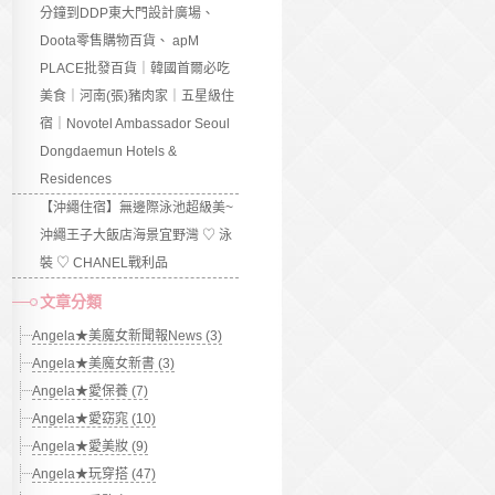
分鐘到DDP東大門設計廣場、
Doota零售購物百貨、 apM
PLACE批發百貨｜韓國首爾必吃
美食｜河南(張)豬肉家｜五星級住
宿｜Novotel Ambassador Seoul
Dongdaemun Hotels &
Residences
【沖繩住宿】無邊際泳池超級美~
沖繩王子大飯店海景宜野灣 ♡ 泳
裝 ♡ CHANEL戰利品
文章分類
Angela★美魔女新聞報News (3)
Angela★美魔女新書 (3)
Angela★愛保養 (7)
Angela★愛窈窕 (10)
Angela★愛美妝 (9)
Angela★玩穿搭 (47)