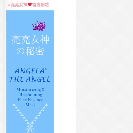
尋
亮亮女神
官方網站
關
鍵
字: