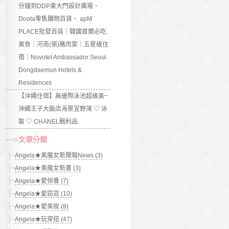
分鐘到DDP東大門設計廣場、
Doota零售購物百貨、 apM
PLACE批發百貨｜韓國首爾必吃
美食｜河南(張)豬肉家｜五星級住
宿｜Novotel Ambassador Seoul
Dongdaemun Hotels &
Residences
【沖繩住宿】無邊際泳池超級美~
沖繩王子大飯店海景宜野灣 ♡ 泳
裝 ♡ CHANEL戰利品
文章分類
Angela★美魔女新聞報News (3)
Angela★美魔女新書 (3)
Angela★愛保養 (7)
Angela★愛窈窕 (10)
Angela★愛美妝 (9)
Angela★玩穿搭 (47)