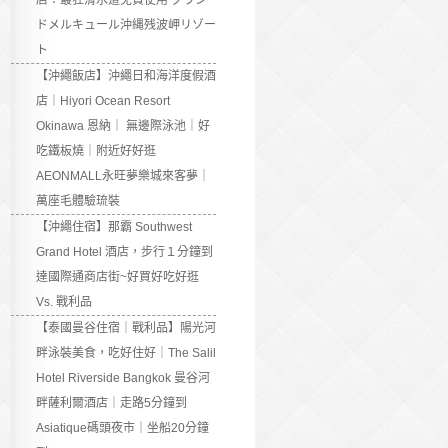
店：最狂滑水道免費使用 グラン
ドメルキュール沖縄残波岬リゾー
ト
【沖繩飯店】沖繩日和海洋度假酒
店｜Hiyori Ocean Resort
Okinawa 恩納｜ 無邊際泳池｜好
吃鐵板燒｜附近好好逛
AEONMALL永旺夢樂城來客夢｜
萬座毛體驗琉裝
【沖繩住宿】那霸 Southwest
Grand Hotel 酒店，步行１分鐘到
達國際通商店街~好買好吃好逛
Vs. 戰利品
【泰國曼谷住宿｜戰利品】陽光河
畔泳裝美食，吃好住好｜The Salil
Hotel Riverside Bangkok 曼谷河
畔薩利爾酒店｜走路5分鐘到
Asiatique碼頭夜市｜坐船20分鐘