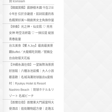
到 Iconsiam
【韓國賞楓】晨靜樹木園 아침고요
수목원 位於京畿道，如詩如畫的各
色楓葉好美～韓劇男女主角換你當
【保養】光之神，仙女肌 ♡ 亮亮
女神 時空活妍霜 ♡ 一抹拉提 綻放
青春能量
台北美食【饗 A Joy】最高最美景
觀Buffet／大龍蝦吃到飽／號稱全
台自助餐天花板
【沖繩糸滿住宿】一望無際海景房
好放鬆｜六種泳池設備｜大人小孩
都喜歡｜名城海灘琉球飯店&度假
村｜Ryukyu Hotel & Resort
Nashiro Beach ｜琉球ホテル＆リ
ゾート 名城ビーチ
【首爾住宿】首爾東大門諾富特大
使酒店｜逛街購物超方便｜走路五