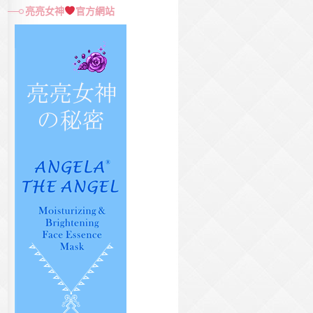
尋
亮亮女神
官方網站
關
鍵
字: