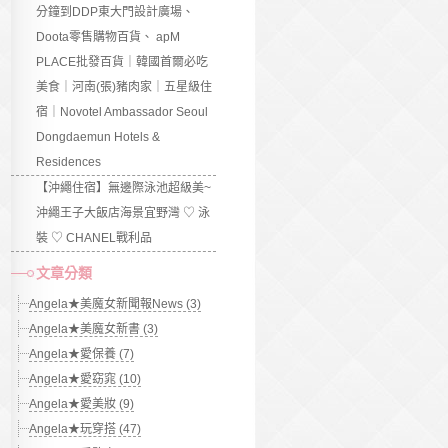
分鐘到DDP東大門設計廣場、
Doota零售購物百貨、 apM
PLACE批發百貨｜韓國首爾必吃
美食｜河南(張)豬肉家｜五星級住
宿｜Novotel Ambassador Seoul
Dongdaemun Hotels &
Residences
【沖繩住宿】無邊際泳池超級美~
沖繩王子大飯店海景宜野灣 ♡ 泳
裝 ♡ CHANEL戰利品
文章分類
Angela★美魔女新聞報News (3)
Angela★美魔女新書 (3)
Angela★愛保養 (7)
Angela★愛窈窕 (10)
Angela★愛美妝 (9)
Angela★玩穿搭 (47)