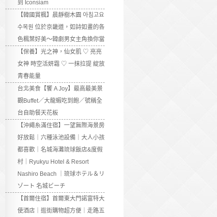
到 Iconsiam
【韓國賞楓】晨靜樹木園 아침고요
수목원 位於京畿道，如詩如畫的各
色楓葉好美～韓劇男女主角換你當
【保養】光之神，仙女肌 ♡ 亮亮
女神 時空活妍霜 ♡ 一抹拉提 綻放
青春能量
台北美食【饗 A Joy】最高最美景
觀Buffet／大龍蝦吃到飽／號稱全
台自助餐天花板
【沖繩糸滿住宿】一望無際海景房
好放鬆｜六種泳池設備｜大人小孩
都喜歡｜名城海灘琉球飯店&度假
村｜Ryukyu Hotel & Resort
Nashiro Beach ｜琉球ホテル＆リ
ゾート 名城ビーチ
【首爾住宿】首爾東大門諾富特大
使酒店｜逛街購物超方便｜走路五