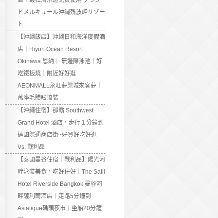
店：最狂滑水道免費使用 グラン
ドメルキュール沖縄残波岬リゾー
ト
【沖繩飯店】沖繩日和海洋度假酒
店｜Hiyori Ocean Resort
Okinawa 恩納｜ 無邊際泳池｜好
吃鐵板燒｜附近好好逛
AEONMALL永旺夢樂城來客夢｜
萬座毛體驗琉裝
【沖繩住宿】那霸 Southwest
Grand Hotel 酒店，步行１分鐘到
達國際通商店街~好買好吃好逛
Vs. 戰利品
【泰國曼谷住宿｜戰利品】陽光河
畔泳裝美食，吃好住好｜The Salil
Hotel Riverside Bangkok 曼谷河
畔薩利爾酒店｜走路5分鐘到
Asiatique碼頭夜市｜坐船20分鐘