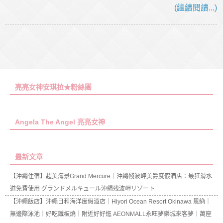
(繼續閱讀...)
亮亮女神安琪拉★粉絲團
Angela The Angel 亮亮女神
最新文章
【沖繩住宿】超美海景Grand Mercure｜沖繩殘波岬美爵度假酒店：最狂滑水
道免費使用 グランドメルキュール沖縄残波岬リゾート
【沖繩飯店】沖繩日和海洋度假酒店｜Hiyori Ocean Resort Okinawa 恩納｜
無邊際泳池｜好吃鐵板燒｜附近好好逛 AEONMALL永旺夢樂城來客夢｜萬座