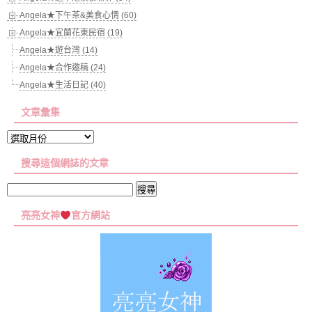
Angela★下午茶&美食心情 (60)
Angela★宜蘭花東民宿 (19)
Angela★遊台灣 (14)
Angela★合作邀稿 (24)
Angela★生活日記 (40)
文章彙集
文
章
搜尋這個網誌的文章
彙
集
搜
尋
亮亮女神
官方網站
關
鍵
字: