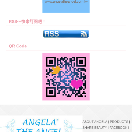
RSS～快來訂閱吧！
QR Code
ABOUT ANGELA
|
PRODUCTS
|
SHARE BEAUTY
|
FACEBOOK
|