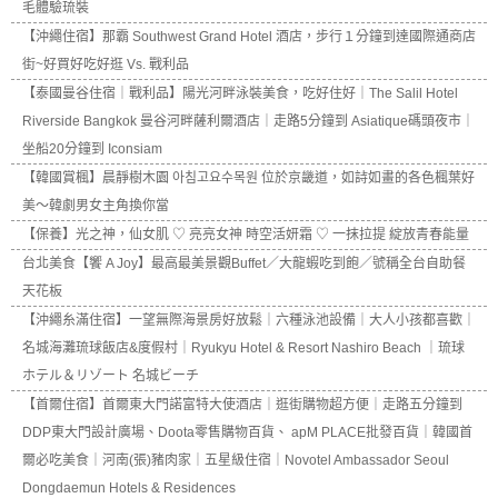
毛體驗琉裝
【沖繩住宿】那霸 Southwest Grand Hotel 酒店，步行１分鐘到達國際通商店
街~好買好吃好逛 Vs. 戰利品
【泰國曼谷住宿｜戰利品】陽光河畔泳裝美食，吃好住好｜The Salil Hotel
Riverside Bangkok 曼谷河畔薩利爾酒店｜走路5分鐘到 Asiatique碼頭夜市｜
坐船20分鐘到 Iconsiam
【韓國賞楓】晨靜樹木園 아침고요수목원 位於京畿道，如詩如畫的各色楓葉好
美～韓劇男女主角換你當
【保養】光之神，仙女肌 ♡ 亮亮女神 時空活妍霜 ♡ 一抹拉提 綻放青春能量
台北美食【饗 A Joy】最高最美景觀Buffet／大龍蝦吃到飽／號稱全台自助餐
天花板
【沖繩糸滿住宿】一望無際海景房好放鬆｜六種泳池設備｜大人小孩都喜歡｜
名城海灘琉球飯店&度假村｜Ryukyu Hotel & Resort Nashiro Beach ｜琉球
ホテル＆リゾート 名城ビーチ
【首爾住宿】首爾東大門諾富特大使酒店｜逛街購物超方便｜走路五分鐘到
DDP東大門設計廣場、Doota零售購物百貨、 apM PLACE批發百貨｜韓國首
爾必吃美食｜河南(張)豬肉家｜五星級住宿｜Novotel Ambassador Seoul
Dongdaemun Hotels & Residences