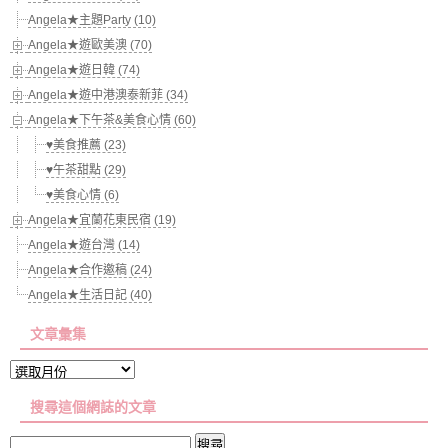
Angela★主題Party (10)
Angela★遊歐美澳 (70)
Angela★遊日韓 (74)
Angela★遊中港澳泰新菲 (34)
Angela★下午茶&美食心情 (60)
♥美食推薦 (23)
♥午茶甜點 (29)
♥美食心情 (6)
Angela★宜蘭花東民宿 (19)
Angela★遊台灣 (14)
Angela★合作邀稿 (24)
Angela★生活日記 (40)
文章彙集
文
章
搜尋這個網誌的文章
彙
集
搜