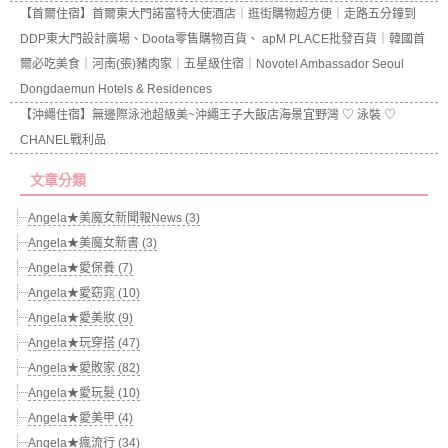
【首爾住宿】首爾東大門諾富特大使酒店｜逛街購物超方便｜走路五分鐘到
DDP東大門設計廣場、Doota零售購物百貨、 apM PLACE批發百貨｜韓國首
爾必吃美食｜河南(張)豬肉家｜五星級住宿｜Novotel Ambassador Seoul
Dongdaemun Hotels & Residences
【沖繩住宿】無邊際泳池超級美~沖繩王子大飯店海景宜野灣 ♡ 泳裝 ♡
CHANEL戰利品
文章分類
Angela★美魔女新聞報News (3)
Angela★美魔女新書 (3)
Angela★愛保養 (7)
Angela★愛窈窕 (10)
Angela★愛美妝 (9)
Angela★玩穿搭 (47)
Angela★愛敗家 (82)
Angela★愛玩髮 (10)
Angela★愛美甲 (4)
Angela★瘋流行 (34)