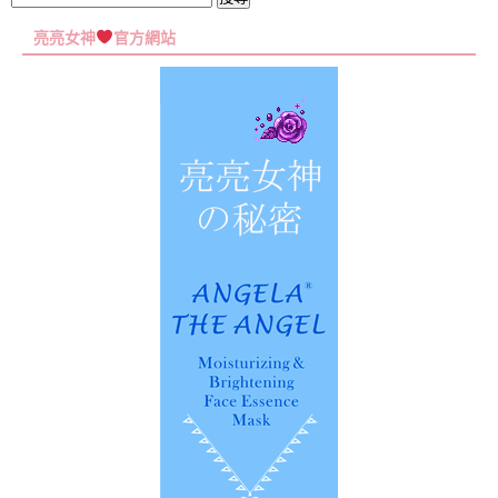
尋
亮亮女神
官方網站
關
鍵
字: