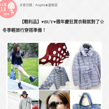
11月
文章分類：
Angela★愛敗家
11
2014
【戰利品】♥BUY♥週年慶狂買衣鞋就對了☆
冬季輕旅行穿搭準備！