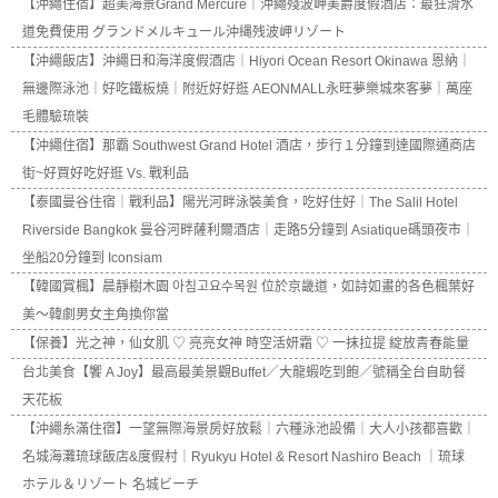
【沖繩住宿】超美海景Grand Mercure｜沖繩殘波岬美爵度假酒店：最狂滑水
道免費使用 グランドメルキュール沖縄残波岬リゾート
【沖繩飯店】沖繩日和海洋度假酒店｜Hiyori Ocean Resort Okinawa 恩納｜
無邊際泳池｜好吃鐵板燒｜附近好好逛 AEONMALL永旺夢樂城來客夢｜萬座
毛體驗琉裝
【沖繩住宿】那霸 Southwest Grand Hotel 酒店，步行１分鐘到達國際通商店
街~好買好吃好逛 Vs. 戰利品
【泰國曼谷住宿｜戰利品】陽光河畔泳裝美食，吃好住好｜The Salil Hotel
Riverside Bangkok 曼谷河畔薩利爾酒店｜走路5分鐘到 Asiatique碼頭夜市｜
坐船20分鐘到 Iconsiam
【韓國賞楓】晨靜樹木園 아침고요수목원 位於京畿道，如詩如畫的各色楓葉好
美～韓劇男女主角換你當
【保養】光之神，仙女肌 ♡ 亮亮女神 時空活妍霜 ♡ 一抹拉提 綻放青春能量
台北美食【饗 A Joy】最高最美景觀Buffet／大龍蝦吃到飽／號稱全台自助餐
天花板
【沖繩糸滿住宿】一望無際海景房好放鬆｜六種泳池設備｜大人小孩都喜歡｜
名城海灘琉球飯店&度假村｜Ryukyu Hotel & Resort Nashiro Beach ｜琉球
ホテル＆リゾート 名城ビーチ