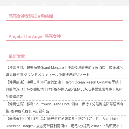
亮亮女神安琪拉★粉絲團
Angela The Angel 亮亮女神
最新文章
【沖繩住宿】超美海景Grand Mercure｜沖繩殘波岬美爵度假酒店：最狂滑水
道免費使用 グランドメルキュール沖縄残波岬リゾート
【沖繩飯店】沖繩日和海洋度假酒店｜Hiyori Ocean Resort Okinawa 恩納｜
無邊際泳池｜好吃鐵板燒｜附近好好逛 AEONMALL永旺夢樂城來客夢｜萬座
毛體驗琉裝
【沖繩住宿】那霸 Southwest Grand Hotel 酒店，步行１分鐘到達國際通商店
街~好買好吃好逛 Vs. 戰利品
【泰國曼谷住宿｜戰利品】陽光河畔泳裝美食，吃好住好｜The Salil Hotel
Riverside Bangkok 曼谷河畔薩利爾酒店｜走路5分鐘到 Asiatique碼頭夜市｜