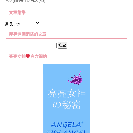
Angela★生活日記 (40)
文章彙集
文
章
搜尋這個網誌的文章
彙
集
搜
尋
亮亮女神
官方網站
關
鍵
字: