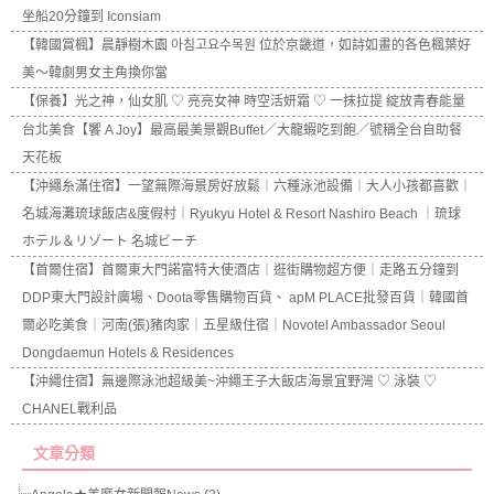
坐船20分鐘到 Iconsiam
【韓國賞楓】晨靜樹木園 아침고요수목원 位於京畿道，如詩如畫的各色楓葉好
美～韓劇男女主角換你當
【保養】光之神，仙女肌 ♡ 亮亮女神 時空活妍霜 ♡ 一抹拉提 綻放青春能量
台北美食【饗 A Joy】最高最美景觀Buffet／大龍蝦吃到飽／號稱全台自助餐
天花板
【沖繩糸滿住宿】一望無際海景房好放鬆｜六種泳池設備｜大人小孩都喜歡｜
名城海灘琉球飯店&度假村｜Ryukyu Hotel & Resort Nashiro Beach ｜琉球
ホテル＆リゾート 名城ビーチ
【首爾住宿】首爾東大門諾富特大使酒店｜逛街購物超方便｜走路五分鐘到
DDP東大門設計廣場、Doota零售購物百貨、 apM PLACE批發百貨｜韓國首
爾必吃美食｜河南(張)豬肉家｜五星級住宿｜Novotel Ambassador Seoul
Dongdaemun Hotels & Residences
【沖繩住宿】無邊際泳池超級美~沖繩王子大飯店海景宜野灣 ♡ 泳裝 ♡
CHANEL戰利品
文章分類