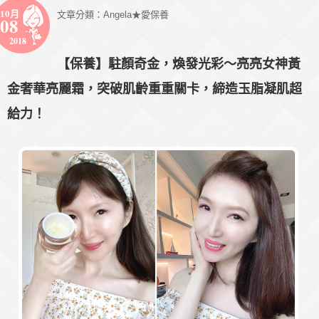
10月
文章分類：
Angela★愛保養
08
2018
【保養】駐顏奇金，煥發光彩～亮亮女神黃
金奢華亮麗霜，突破肌齡重重關卡，締造玉脂凝肌超
給力！