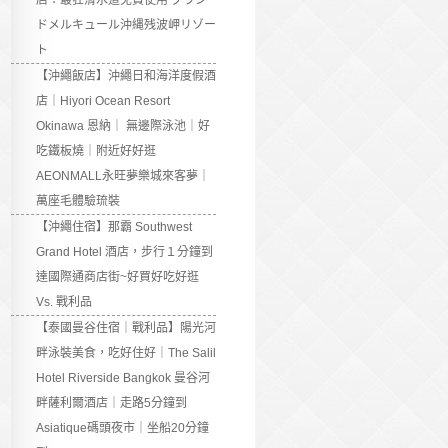
店：最狂滑水道免費使用 グラン
ドメルキュール沖縄残波岬リゾー
ト
【沖繩飯店】沖繩日和海洋度假酒
店｜Hiyori Ocean Resort
Okinawa 恩納｜ 無邊際泳池｜好
吃鐵板燒｜附近好好逛
AEONMALL永旺夢樂城來客夢｜
萬座毛體驗琉裝
【沖繩住宿】那霸 Southwest
Grand Hotel 酒店，步行１分鐘到
達國際通商店街~好買好吃好逛
Vs. 戰利品
【泰國曼谷住宿｜戰利品】陽光河
畔泳裝美食，吃好住好｜The Salil
Hotel Riverside Bangkok 曼谷河
畔薩利爾酒店｜走路5分鐘到
Asiatique碼頭夜市｜坐船20分鐘