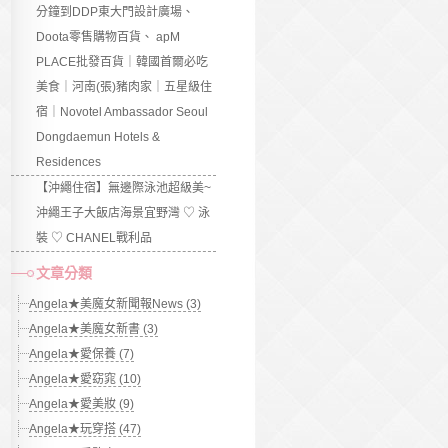
分鐘到DDP東大門設計廣場、
Doota零售購物百貨、 apM
PLACE批發百貨｜韓國首爾必吃
美食｜河南(張)豬肉家｜五星級住
宿｜Novotel Ambassador Seoul
Dongdaemun Hotels &
Residences
【沖繩住宿】無邊際泳池超級美~
沖繩王子大飯店海景宜野灣 ♡ 泳
裝 ♡ CHANEL戰利品
文章分類
Angela★美魔女新聞報News (3)
Angela★美魔女新書 (3)
Angela★愛保養 (7)
Angela★愛窈窕 (10)
Angela★愛美妝 (9)
Angela★玩穿搭 (47)