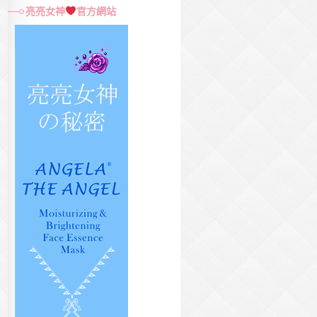
尋
亮亮女神
官方網站
關
鍵
字: