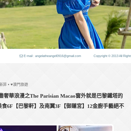
E-mail : angelatheangel0916@gmail.com
Copyright © 2013 All
泰新菲
•
♥澳門旅遊
浪漫之The Parisian Macao窗外就是巴黎鐵塔的
內美食6F【巴黎軒】及南翼3F【御蓮宮】12金廚手藝絕不