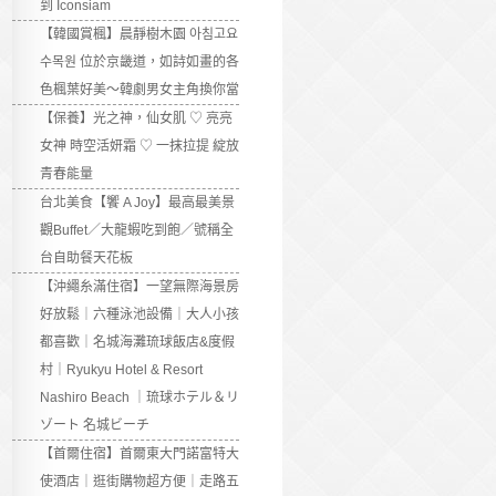
到 Iconsiam
【韓國賞楓】晨靜樹木園 아침고요
수목원 位於京畿道，如詩如畫的各
色楓葉好美～韓劇男女主角換你當
【保養】光之神，仙女肌 ♡ 亮亮
女神 時空活妍霜 ♡ 一抹拉提 綻放
青春能量
台北美食【饗 A Joy】最高最美景
觀Buffet／大龍蝦吃到飽／號稱全
台自助餐天花板
【沖繩糸滿住宿】一望無際海景房
好放鬆｜六種泳池設備｜大人小孩
都喜歡｜名城海灘琉球飯店&度假
村｜Ryukyu Hotel & Resort
Nashiro Beach ｜琉球ホテル＆リ
ゾート 名城ビーチ
【首爾住宿】首爾東大門諾富特大
使酒店｜逛街購物超方便｜走路五