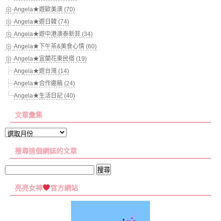
Angela★遊歐美澳 (70)
Angela★遊日韓 (74)
Angela★遊中港澳泰新菲 (34)
Angela★下午茶&美食心情 (60)
Angela★宜蘭花東民宿 (19)
Angela★遊台灣 (14)
Angela★合作邀稿 (24)
Angela★生活日記 (40)
文章彙集
文
章
搜尋這個網誌的文章
彙
集
搜
尋
亮亮女神
官方網站
關
鍵
字: