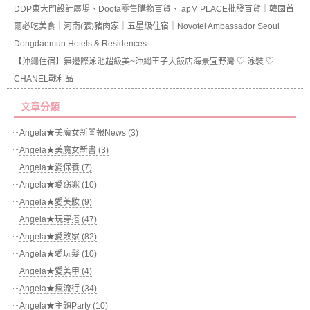
DDP東大門設計廣場、Doota零售購物百貨、 apM PLACE批發百貨｜韓國首
爾必吃美食｜河南(張)豬肉家｜五星級住宿｜Novotel Ambassador Seoul
Dongdaemun Hotels & Residences
【沖繩住宿】無邊際泳池超級美~沖繩王子大飯店海景宜野灣 ♡ 泳裝 ♡
CHANEL戰利品
文章分類
Angela★美魔女新聞報News (3)
Angela★美魔女新書 (3)
Angela★愛保養 (7)
Angela★愛窈窕 (10)
Angela★愛美妝 (9)
Angela★玩穿搭 (47)
Angela★愛敗家 (82)
Angela★愛玩髮 (10)
Angela★愛美甲 (4)
Angela★瘋流行 (34)
Angela★主題Party (10)