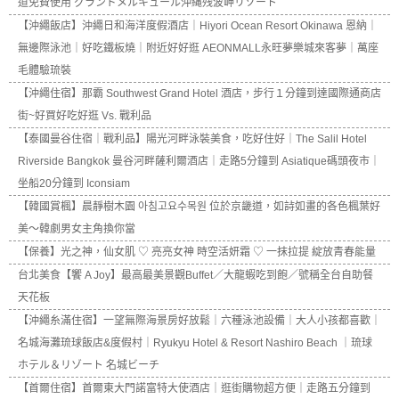
道免費使用 グランドメルキュール沖縄残波岬リゾート
【沖繩飯店】沖繩日和海洋度假酒店｜Hiyori Ocean Resort Okinawa 恩納｜
無邊際泳池｜好吃鐵板燒｜附近好好逛 AEONMALL永旺夢樂城來客夢｜萬座
毛體驗琉裝
【沖繩住宿】那霸 Southwest Grand Hotel 酒店，步行１分鐘到達國際通商店
街~好買好吃好逛 Vs. 戰利品
【泰國曼谷住宿｜戰利品】陽光河畔泳裝美食，吃好住好｜The Salil Hotel
Riverside Bangkok 曼谷河畔薩利爾酒店｜走路5分鐘到 Asiatique碼頭夜市｜
坐船20分鐘到 Iconsiam
【韓國賞楓】晨靜樹木園 아침고요수목원 位於京畿道，如詩如畫的各色楓葉好
美～韓劇男女主角換你當
【保養】光之神，仙女肌 ♡ 亮亮女神 時空活妍霜 ♡ 一抹拉提 綻放青春能量
台北美食【饗 A Joy】最高最美景觀Buffet／大龍蝦吃到飽／號稱全台自助餐
天花板
【沖繩糸滿住宿】一望無際海景房好放鬆｜六種泳池設備｜大人小孩都喜歡｜
名城海灘琉球飯店&度假村｜Ryukyu Hotel & Resort Nashiro Beach ｜琉球
ホテル＆リゾート 名城ビーチ
【首爾住宿】首爾東大門諾富特大使酒店｜逛街購物超方便｜走路五分鐘到