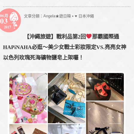
06月
文章分類：
Angela★遊日韓
•
♥ 日本沖繩
03
2017
【沖繩旅遊】戰利品第2回
那霸國際通
HAPiNAHA必逛～美少女戰士彩妝限定VS.亮亮女神
以色列玫瑰死海礦物鹽皂上架囉！