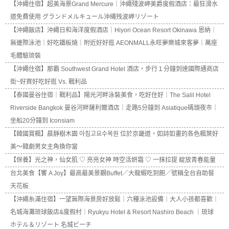
【沖繩住宿】超美海景Grand Mercure｜沖繩殘波岬美爵度假酒店：最狂滑水
道免費使用 グランドメルキュール沖縄残波岬リゾート
【沖繩飯店】沖繩日和海洋度假酒店｜Hiyori Ocean Resort Okinawa 恩納｜
無邊際泳池｜好吃鐵板燒｜附近好好逛 AEONMALL永旺夢樂城來客夢｜萬座
毛體驗琉裝
【沖繩住宿】那霸 Southwest Grand Hotel 酒店，步行１分鐘到達國際通商店
街~好買好吃好逛 Vs. 戰利品
【泰國曼谷住宿｜戰利品】陽光河畔泳裝美食，吃好住好｜The Salil Hotel
Riverside Bangkok 曼谷河畔薩利爾酒店｜走路5分鐘到 Asiatique碼頭夜市｜
坐船20分鐘到 Iconsiam
【韓國賞楓】晨靜樹木園 아침고요수목원 位於京畿道，如詩如畫的各色楓葉好
美～韓劇男女主角換你當
【保養】光之神，仙女肌 ♡ 亮亮女神 時空活妍霜 ♡ 一抹拉提 綻放青春能量
台北美食【饗 A Joy】最高最美景觀Buffet／大龍蝦吃到飽／號稱全台自助餐
天花板
【沖繩糸滿住宿】一望無際海景房好放鬆｜六種泳池設備｜大人小孩都喜歡｜
名城海灘琉球飯店&度假村｜Ryukyu Hotel & Resort Nashiro Beach ｜琉球
ホテル＆リゾート 名城ビーチ