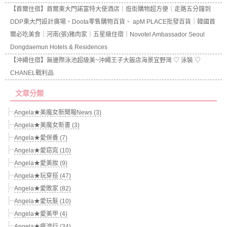
【首爾住宿】首爾東大門諾富特大使酒店｜逛街購物超方便｜走路五分鐘到
DDP東大門設計廣場、Doota零售購物百貨、 apM PLACE批發百貨｜韓國首
爾必吃美食｜河南(張)豬肉家｜五星級住宿｜Novotel Ambassador Seoul
Dongdaemun Hotels & Residences
【沖繩住宿】無邊際泳池超級美~沖繩王子大飯店海景宜野灣 ♡ 泳裝 ♡
CHANEL戰利品
文章分類
Angela★美魔女新聞報News (3)
Angela★美魔女新書 (3)
Angela★愛保養 (7)
Angela★愛窈窕 (10)
Angela★愛美妝 (9)
Angela★玩穿搭 (47)
Angela★愛敗家 (82)
Angela★愛玩髮 (10)
Angela★愛美甲 (4)
Angela★瘋流行 (34)