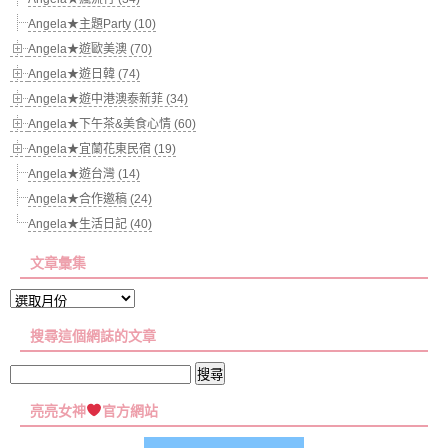
Angela★主題Party (10)
Angela★遊歐美澳 (70)
Angela★遊日韓 (74)
Angela★遊中港澳泰新菲 (34)
Angela★下午茶&美食心情 (60)
Angela★宜蘭花東民宿 (19)
Angela★遊台灣 (14)
Angela★合作邀稿 (24)
Angela★生活日記 (40)
文章彙集
文
章
搜尋這個網誌的文章
彙
集
搜
尋
亮亮女神
官方網站
關
鍵