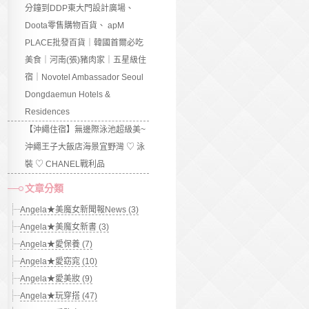
分鐘到DDP東大門設計廣場、
Doota零售購物百貨、 apM
PLACE批發百貨｜韓國首爾必吃
美食｜河南(張)豬肉家｜五星級住
宿｜Novotel Ambassador Seoul
Dongdaemun Hotels &
Residences
【沖繩住宿】無邊際泳池超級美~
沖繩王子大飯店海景宜野灣 ♡ 泳
裝 ♡ CHANEL戰利品
文章分類
Angela★美魔女新聞報News (3)
Angela★美魔女新書 (3)
Angela★愛保養 (7)
Angela★愛窈窕 (10)
Angela★愛美妝 (9)
Angela★玩穿搭 (47)