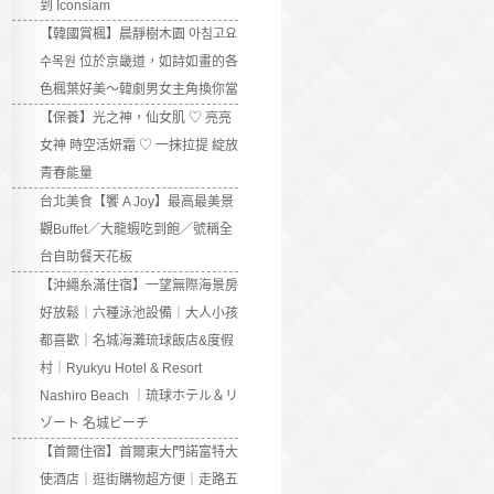
到 Iconsiam
【韓國賞楓】晨靜樹木園 아침고요
수목원 位於京畿道，如詩如畫的各
色楓葉好美～韓劇男女主角換你當
【保養】光之神，仙女肌 ♡ 亮亮
女神 時空活妍霜 ♡ 一抹拉提 綻放
青春能量
台北美食【饗 A Joy】最高最美景
觀Buffet／大龍蝦吃到飽／號稱全
台自助餐天花板
【沖繩糸滿住宿】一望無際海景房
好放鬆｜六種泳池設備｜大人小孩
都喜歡｜名城海灘琉球飯店&度假
村｜Ryukyu Hotel & Resort
Nashiro Beach ｜琉球ホテル＆リ
ゾート 名城ビーチ
【首爾住宿】首爾東大門諾富特大
使酒店｜逛街購物超方便｜走路五