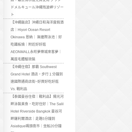
店：最狂滑水道免費使用 グラン
ドメルキュール沖縄残波岬リゾー
ト
【沖繩飯店】沖繩日和海洋度假酒
店｜Hiyori Ocean Resort
Okinawa 恩納｜ 無邊際泳池｜好
吃鐵板燒｜附近好好逛
AEONMALL永旺夢樂城來客夢｜
萬座毛體驗琉裝
【沖繩住宿】那霸 Southwest
Grand Hotel 酒店，步行１分鐘到
達國際通商店街~好買好吃好逛
Vs. 戰利品
【泰國曼谷住宿｜戰利品】陽光河
畔泳裝美食，吃好住好｜The Salil
Hotel Riverside Bangkok 曼谷河
畔薩利爾酒店｜走路5分鐘到
Asiatique碼頭夜市｜坐船20分鐘