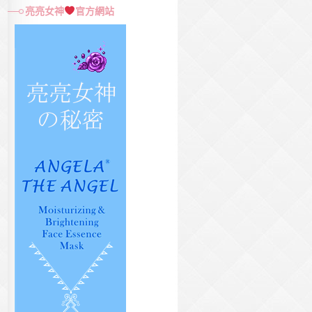
尋
亮亮女神
官方網站
關
鍵
字: