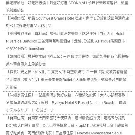
無邊際泳池｜好吃鐵板燒｜附近好好逛 AEONMALL永旺夢樂城來客夢｜萬座
毛體驗琉裝
【沖繩住宿】那霸 Southwest Grand Hotel 酒店，步行１分鐘到達國際通商店
街~好買好吃好逛 Vs. 戰利品
【泰國曼谷住宿｜戰利品】陽光河畔泳裝美食，吃好住好｜The Salil Hotel
Riverside Bangkok 曼谷河畔薩利爾酒店｜走路5分鐘到 Asiatique碼頭夜市｜
坐船20分鐘到 Iconsiam
【韓國賞楓】晨靜樹木園 아침고요수목원 位於京畿道，如詩如畫的各色楓葉好
美～韓劇男女主角換你當
【保養】光之神，仙女肌 ♡ 亮亮女神 時空活妍霜 ♡ 一抹拉提 綻放青春能量
台北美食【饗 A Joy】最高最美景觀Buffet／大龍蝦吃到飽／號稱全台自助餐
天花板
【沖繩糸滿住宿】一望無際海景房好放鬆｜六種泳池設備｜大人小孩都喜歡｜
名城海灘琉球飯店&度假村｜Ryukyu Hotel & Resort Nashiro Beach ｜琉球
ホテル＆リゾート 名城ビーチ
【首爾住宿】首爾東大門諾富特大使酒店｜逛街購物超方便｜走路五分鐘到
DDP東大門設計廣場、Doota零售購物百貨、 apM PLACE批發百貨｜韓國首
爾必吃美食｜河南(張)豬肉家｜五星級住宿｜Novotel Ambassador Seoul