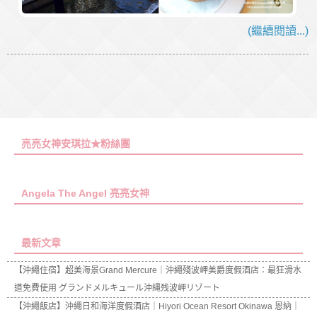
(繼續閱讀...)
亮亮女神安琪拉★粉絲團
Angela The Angel 亮亮女神
最新文章
【沖繩住宿】超美海景Grand Mercure｜沖繩殘波岬美爵度假酒店：最狂滑水
道免費使用 グランドメルキュール沖縄残波岬リゾート
【沖繩飯店】沖繩日和海洋度假酒店｜Hiyori Ocean Resort Okinawa 恩納｜