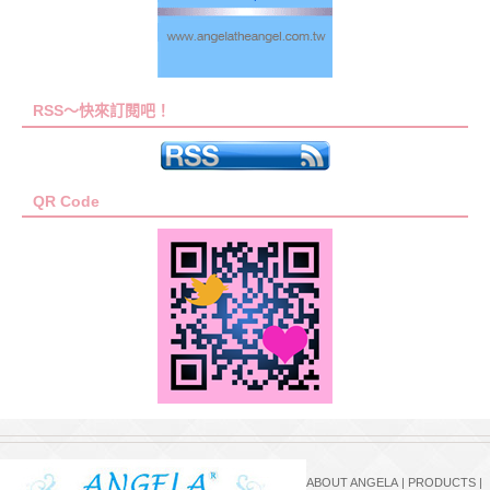
RSS～快來訂閱吧！
QR Code
ABOUT ANGELA
|
PRODUCTS
|