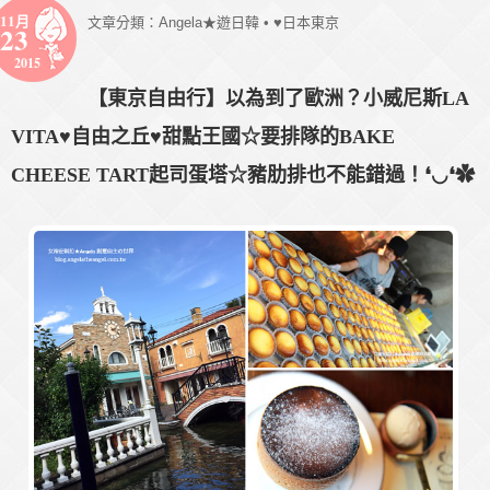
11月
文章分類：
Angela★遊日韓
•
♥日本東京
23
2015
【東京自由行】以為到了歐洲？小威尼斯LA
VITA♥自由之丘♥甜點王國☆要排隊的BAKE
CHEESE TART起司蛋塔☆豬肋排也不能錯過！❛◡❛✿