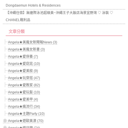
Dongdaemun Hotels & Residences
【沖繩住宿】無邊際泳池超級美~沖繩王子大飯店海景宜野灣 ♡ 泳裝 ♡
CHANEL戰利品
文章分類
Angela★美魔女新聞報News (3)
Angela★美魔女新書 (3)
Angela★愛保養 (7)
Angela★愛窈窕 (10)
Angela★愛美妝 (9)
Angela★玩穿搭 (47)
Angela★愛敗家 (82)
Angela★愛玩髮 (10)
Angela★愛美甲 (4)
Angela★瘋流行 (34)
Angela★主題Party (10)
Angela★遊歐美澳 (70)
Angela★遊日韓 (74)