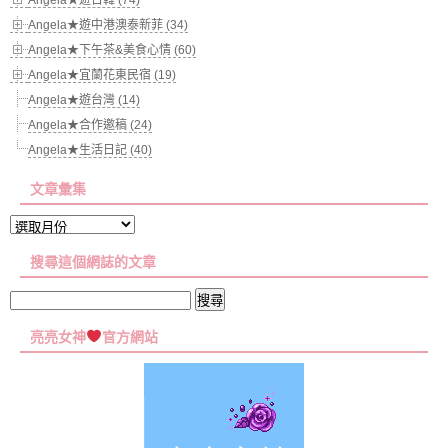
Angela★遊中港澳泰新菲 (34)
Angela★下午茶&美食心情 (60)
Angela★宜蘭花東民宿 (19)
Angela★遊台灣 (14)
Angela★合作邀稿 (24)
Angela★生活日記 (40)
文章彙集
文
章
搜尋這個網誌的文章
彙
集
搜
尋
亮亮女神
官方網站
關
鍵
字: