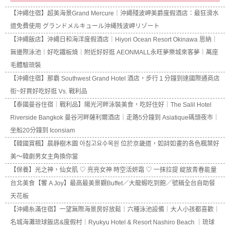
【沖繩住宿】超美海景Grand Mercure｜沖繩殘波岬美爵度假酒店：最狂滑水
道免費使用 グランドメルキュール沖縄残波岬リゾート
【沖繩飯店】沖繩日和海洋度假酒店｜Hiyori Ocean Resort Okinawa 恩納｜
無邊際泳池｜好吃鐵板燒｜附近好好逛 AEONMALL永旺夢樂城來客夢｜萬座
毛體驗琉裝
【沖繩住宿】那霸 Southwest Grand Hotel 酒店，步行１分鐘到達國際通商店
街~好買好吃好逛 Vs. 戰利品
【泰國曼谷住宿｜戰利品】陽光河畔泳裝美食，吃好住好｜The Salil Hotel
Riverside Bangkok 曼谷河畔薩利爾酒店｜走路5分鐘到 Asiatique碼頭夜市｜
坐船20分鐘到 Iconsiam
【韓國賞楓】晨靜樹木園 아침고요수목원 位於京畿道，如詩如畫的各色楓葉好
美～韓劇男女主角換你當
【保養】光之神，仙女肌 ♡ 亮亮女神 時空活妍霜 ♡ 一抹拉提 綻放青春能量
台北美食【饗 A Joy】最高最美景觀Buffet／大龍蝦吃到飽／號稱全台自助餐
天花板
【沖繩糸滿住宿】一望無際海景房好放鬆｜六種泳池設備｜大人小孩都喜歡｜
名城海灘琉球飯店&度假村｜Ryukyu Hotel & Resort Nashiro Beach ｜琉球