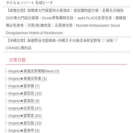
ホテル＆リゾート 名城ビーチ
【首爾住宿】首爾東大門諾富特大使酒店｜逛街購物超方便｜走路五分鐘到
DDP東大門設計廣場、Doota零售購物百貨、 apM PLACE批發百貨｜韓國首
爾必吃美食｜河南(張)豬肉家｜五星級住宿｜Novotel Ambassador Seoul
Dongdaemun Hotels & Residences
【沖繩住宿】無邊際泳池超級美~沖繩王子大飯店海景宜野灣 ♡ 泳裝 ♡
CHANEL戰利品
文章分類
Angela★美魔女新聞報News (3)
Angela★美魔女新書 (3)
Angela★愛保養 (7)
Angela★愛窈窕 (10)
Angela★愛美妝 (9)
Angela★玩穿搭 (47)
Angela★愛敗家 (82)
Angela★愛玩髮 (10)
Angela★愛美甲 (4)