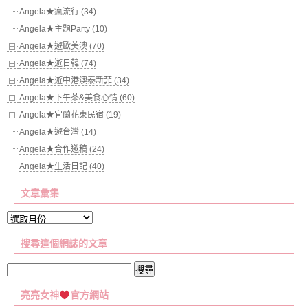
Angela★瘋流行 (34)
Angela★主題Party (10)
Angela★遊歐美澳 (70)
Angela★遊日韓 (74)
Angela★遊中港澳泰新菲 (34)
Angela★下午茶&美食心情 (60)
Angela★宜蘭花東民宿 (19)
Angela★遊台灣 (14)
Angela★合作邀稿 (24)
Angela★生活日記 (40)
文章彙集
文
章
搜尋這個網誌的文章
彙
集
搜
尋
亮亮女神
官方網站
關