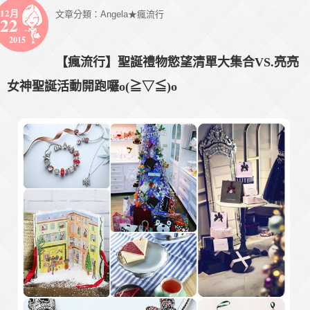
12月
文章分類：
Angela★瘋流行
22
2015
【瘋流行】聖誕禮物慾望清單大集合VS.亮亮
女神聖誕活動開跑囉o(≧▽≦)o