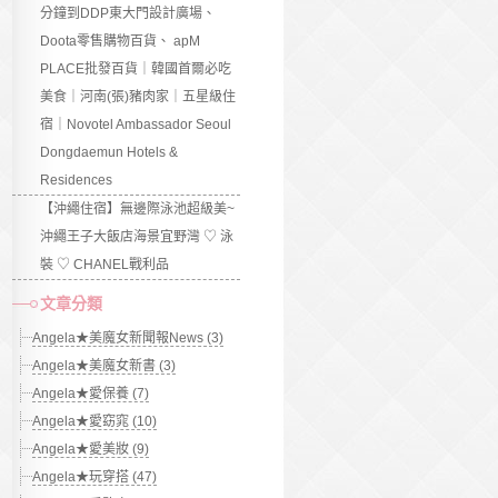
分鐘到DDP東大門設計廣場、
Doota零售購物百貨、 apM
PLACE批發百貨｜韓國首爾必吃
美食｜河南(張)豬肉家｜五星級住
宿｜Novotel Ambassador Seoul
Dongdaemun Hotels &
Residences
【沖繩住宿】無邊際泳池超級美~
沖繩王子大飯店海景宜野灣 ♡ 泳
裝 ♡ CHANEL戰利品
文章分類
Angela★美魔女新聞報News (3)
Angela★美魔女新書 (3)
Angela★愛保養 (7)
Angela★愛窈窕 (10)
Angela★愛美妝 (9)
Angela★玩穿搭 (47)