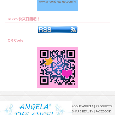
RSS～快來訂閱吧！
QR Code
ABOUT ANGELA
|
PRODUCTS
|
SHARE BEAUTY
|
FACEBOOK
|