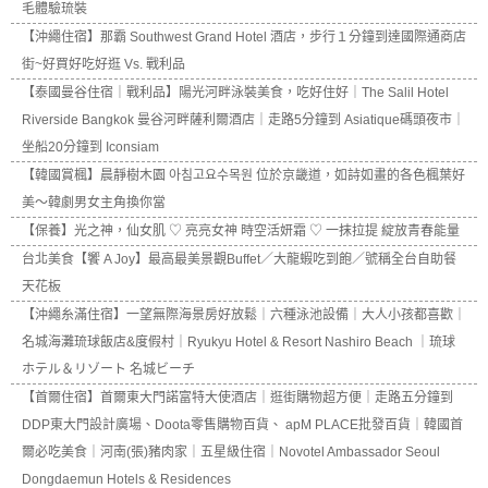
毛體驗琉裝
【沖繩住宿】那霸 Southwest Grand Hotel 酒店，步行１分鐘到達國際通商店
街~好買好吃好逛 Vs. 戰利品
【泰國曼谷住宿｜戰利品】陽光河畔泳裝美食，吃好住好｜The Salil Hotel
Riverside Bangkok 曼谷河畔薩利爾酒店｜走路5分鐘到 Asiatique碼頭夜市｜
坐船20分鐘到 Iconsiam
【韓國賞楓】晨靜樹木園 아침고요수목원 位於京畿道，如詩如畫的各色楓葉好
美～韓劇男女主角換你當
【保養】光之神，仙女肌 ♡ 亮亮女神 時空活妍霜 ♡ 一抹拉提 綻放青春能量
台北美食【饗 A Joy】最高最美景觀Buffet／大龍蝦吃到飽／號稱全台自助餐
天花板
【沖繩糸滿住宿】一望無際海景房好放鬆｜六種泳池設備｜大人小孩都喜歡｜
名城海灘琉球飯店&度假村｜Ryukyu Hotel & Resort Nashiro Beach ｜琉球
ホテル＆リゾート 名城ビーチ
【首爾住宿】首爾東大門諾富特大使酒店｜逛街購物超方便｜走路五分鐘到
DDP東大門設計廣場、Doota零售購物百貨、 apM PLACE批發百貨｜韓國首
爾必吃美食｜河南(張)豬肉家｜五星級住宿｜Novotel Ambassador Seoul
Dongdaemun Hotels & Residences