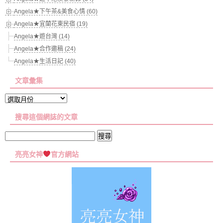
Angela★下午茶&美食心情 (60)
Angela★宜蘭花東民宿 (19)
Angela★遊台灣 (14)
Angela★合作邀稿 (24)
Angela★生活日記 (40)
文章彙集
文
章
搜尋這個網誌的文章
彙
集
搜
尋
亮亮女神
官方網站
關
鍵
字: