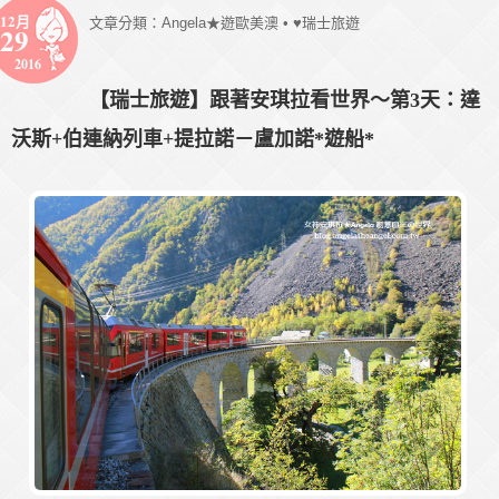
12月
文章分類：
Angela★遊歐美澳
•
♥瑞士旅遊
29
2016
【瑞士旅遊】跟著安琪拉看世界～第3天：達
沃斯+伯連納列車+提拉諾－盧加諾*遊船*