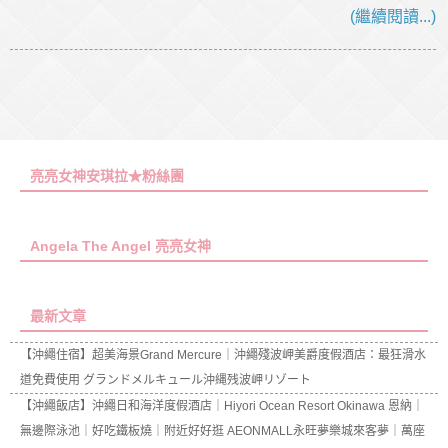
(繼續閱讀...)
亮亮女神安琪拉★粉絲團
Angela The Angel 亮亮女神
最新文章
【沖繩住宿】超美海景Grand Mercure｜沖繩殘波岬美爵度假酒店：最狂滑水
道免費使用 グランドメルキュール沖縄残波岬リゾート
【沖繩飯店】沖繩日和海洋度假酒店｜Hiyori Ocean Resort Okinawa 恩納｜
無邊際泳池｜好吃鐵板燒｜附近好好逛 AEONMALL永旺夢樂城來客夢｜萬座