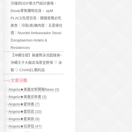
分鐘到DDP東大門設計廣場、
Doota零售購物百貨、 apM
PLACE批發百貨｜韓國首爾必吃
美食｜河南(張)豬肉家｜五星級住
宿｜Novotel Ambassador Seoul
Dongdaemun Hotels &
Residences
【沖繩住宿】無邊際泳池超級美~
沖繩王子大飯店海景宜野灣 ♡ 泳
裝 ♡ CHANEL戰利品
文章分類
Angela★美魔女新聞報News (3)
Angela★美魔女新書 (3)
Angela★愛保養 (7)
Angela★愛窈窕 (10)
Angela★愛美妝 (9)
Angela★玩穿搭 (47)