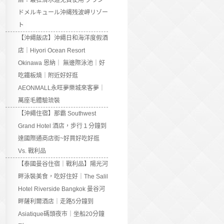
店：最狂滑水道免費使用 グラン
ドメルキュール沖縄残波岬リゾー
ト
【沖繩飯店】沖繩日和海洋度假酒
店｜Hiyori Ocean Resort
Okinawa 恩納｜ 無邊際泳池｜好
吃鐵板燒｜附近好好逛
AEONMALL永旺夢樂城來客夢｜
萬座毛體驗琉裝
【沖繩住宿】那霸 Southwest
Grand Hotel 酒店，步行１分鐘到
達國際通商店街~好買好吃好逛
Vs. 戰利品
【泰國曼谷住宿｜戰利品】陽光河
畔泳裝美食，吃好住好｜The Salil
Hotel Riverside Bangkok 曼谷河
畔薩利爾酒店｜走路5分鐘到
Asiatique碼頭夜市｜坐船20分鐘