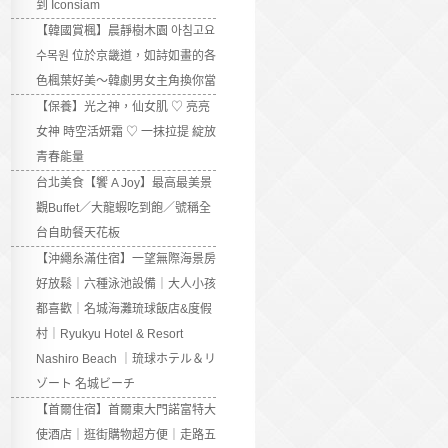
到 Iconsiam
【韓國賞楓】晨靜樹木園 아침고요
수목원 位於京畿道，如詩如畫的各
色楓葉好美～韓劇男女主角換你當
【保養】光之神，仙女肌 ♡ 亮亮
女神 時空活妍霜 ♡ 一抹拉提 綻放
青春能量
台北美食【饗 A Joy】最高最美景
觀Buffet／大龍蝦吃到飽／號稱全
台自助餐天花板
【沖繩糸滿住宿】一望無際海景房
好放鬆｜六種泳池設備｜大人小孩
都喜歡｜名城海灘琉球飯店&度假
村｜Ryukyu Hotel & Resort
Nashiro Beach ｜琉球ホテル＆リ
ゾート 名城ビーチ
【首爾住宿】首爾東大門諾富特大
使酒店｜逛街購物超方便｜走路五