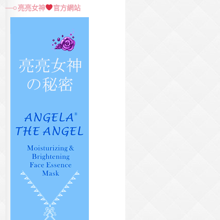
尋
亮亮女神
官方網站
關
鍵
字: