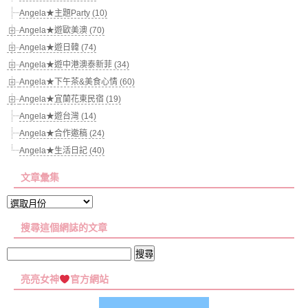
Angela★主題Party (10)
Angela★遊歐美澳 (70)
Angela★遊日韓 (74)
Angela★遊中港澳泰新菲 (34)
Angela★下午茶&美食心情 (60)
Angela★宜蘭花東民宿 (19)
Angela★遊台灣 (14)
Angela★合作邀稿 (24)
Angela★生活日記 (40)
文章彙集
文
章
搜尋這個網誌的文章
彙
集
搜
尋
亮亮女神
官方網站
關
鍵