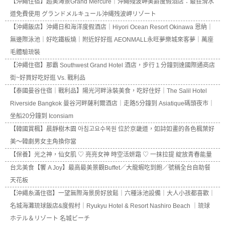
【沖繩住宿】超美海景Grand Mercure｜沖繩殘波岬美爵度假酒店：最狂滑水
道免費使用 グランドメルキュール沖縄残波岬リゾート
【沖繩飯店】沖繩日和海洋度假酒店｜Hiyori Ocean Resort Okinawa 恩納｜
無邊際泳池｜好吃鐵板燒｜附近好好逛 AEONMALL永旺夢樂城來客夢｜萬座
毛體驗琉裝
【沖繩住宿】那霸 Southwest Grand Hotel 酒店，步行１分鐘到達國際通商店
街~好買好吃好逛 Vs. 戰利品
【泰國曼谷住宿｜戰利品】陽光河畔泳裝美食，吃好住好｜The Salil Hotel
Riverside Bangkok 曼谷河畔薩利爾酒店｜走路5分鐘到 Asiatique碼頭夜市｜
坐船20分鐘到 Iconsiam
【韓國賞楓】晨靜樹木園 아침고요수목원 位於京畿道，如詩如畫的各色楓葉好
美～韓劇男女主角換你當
【保養】光之神，仙女肌 ♡ 亮亮女神 時空活妍霜 ♡ 一抹拉提 綻放青春能量
台北美食【饗 A Joy】最高最美景觀Buffet／大龍蝦吃到飽／號稱全台自助餐
天花板
【沖繩糸滿住宿】一望無際海景房好放鬆｜六種泳池設備｜大人小孩都喜歡｜
名城海灘琉球飯店&度假村｜Ryukyu Hotel & Resort Nashiro Beach ｜琉球
ホテル＆リゾート 名城ビーチ