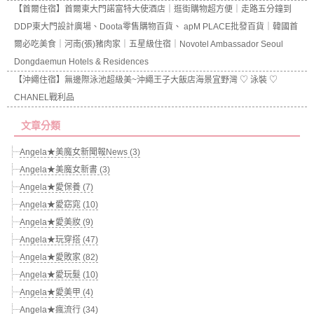
【首爾住宿】首爾東大門諾富特大使酒店｜逛街購物超方便｜走路五分鐘到
DDP東大門設計廣場、Doota零售購物百貨、 apM PLACE批發百貨｜韓國首
爾必吃美食｜河南(張)豬肉家｜五星級住宿｜Novotel Ambassador Seoul
Dongdaemun Hotels & Residences
【沖繩住宿】無邊際泳池超級美~沖繩王子大飯店海景宜野灣 ♡ 泳裝 ♡
CHANEL戰利品
文章分類
Angela★美魔女新聞報News (3)
Angela★美魔女新書 (3)
Angela★愛保養 (7)
Angela★愛窈窕 (10)
Angela★愛美妝 (9)
Angela★玩穿搭 (47)
Angela★愛敗家 (82)
Angela★愛玩髮 (10)
Angela★愛美甲 (4)
Angela★瘋流行 (34)