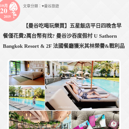
10月
文章分類：
♥曼谷旅遊
20
2019
【曼谷吃喝玩樂買】五星飯店平日四晚含早
餐僅花費2萬台幣有找? 曼谷沙吞度假村 U Sathorn
Bangkok Resort & 2F 法國餐廳獲米其林榮譽&戰利品