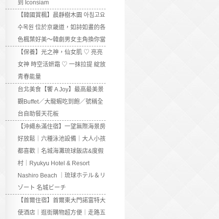
到 Iconsiam
【韓國賞楓】晨靜樹木園 아침고요
수목원 位於京畿道，如詩如畫的各
色楓葉好美～韓劇男女主角換你當
【保養】光之神，仙女肌 ♡ 亮亮
女神 時空活妍霜 ♡ 一抹拉提 綻放
青春能量
台北美食【饗 A Joy】最高最美景
觀Buffet／大龍蝦吃到飽／號稱全
台自助餐天花板
【沖繩糸滿住宿】一望無際海景房
好放鬆｜六種泳池設備｜大人小孩
都喜歡｜名城海灘琉球飯店&度假
村｜Ryukyu Hotel & Resort
Nashiro Beach ｜琉球ホテル＆リ
ゾート 名城ビーチ
【首爾住宿】首爾東大門諾富特大
使酒店｜逛街購物超方便｜走路五