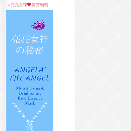
尋
亮亮女神
官方網站
關
鍵
字: