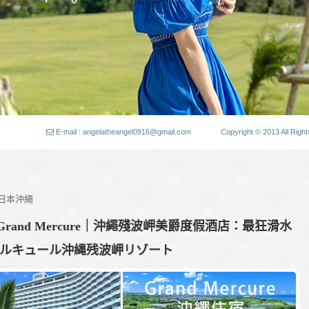
E-mail : angelatheangel0916@gmail.com
Copyright © 2013 All
 日本沖繩
and Mercure｜沖繩殘波岬美爵度假酒店：最狂滑水
メルキュール沖縄残波岬リゾート