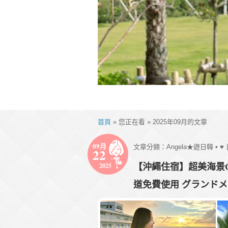
首頁
» 您正在看 » 2025年09月的文章
09月
文章分類：
Angela★遊日韓
•
♥
22
2025
【沖繩住宿】超美海景Gr
道免費使用 グランド