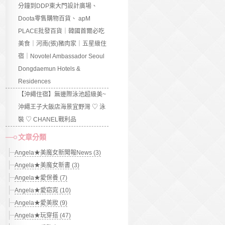
分鐘到DDP東大門設計廣場、
Doota零售購物百貨、 apM
PLACE批發百貨｜韓國首爾必吃
美食｜河南(張)豬肉家｜五星級住
宿｜Novotel Ambassador Seoul
Dongdaemun Hotels &
Residences
【沖繩住宿】無邊際泳池超級美~
沖繩王子大飯店海景宜野灣 ♡ 泳
裝 ♡ CHANEL戰利品
文章分類
Angela★美魔女新聞報News (3)
Angela★美魔女新書 (3)
Angela★愛保養 (7)
Angela★愛窈窕 (10)
Angela★愛美妝 (9)
Angela★玩穿搭 (47)