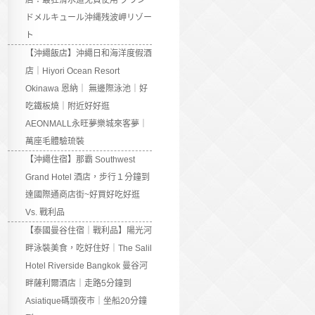
店：最狂滑水道免費使用 グラン
ドメルキュール沖縄残波岬リゾー
ト
【沖繩飯店】沖繩日和海洋度假酒
店｜Hiyori Ocean Resort
Okinawa 恩納｜ 無邊際泳池｜好
吃鐵板燒｜附近好好逛
AEONMALL永旺夢樂城來客夢｜
萬座毛體驗琉裝
【沖繩住宿】那霸 Southwest
Grand Hotel 酒店，步行１分鐘到
達國際通商店街~好買好吃好逛
Vs. 戰利品
【泰國曼谷住宿｜戰利品】陽光河
畔泳裝美食，吃好住好｜The Salil
Hotel Riverside Bangkok 曼谷河
畔薩利爾酒店｜走路5分鐘到
Asiatique碼頭夜市｜坐船20分鐘