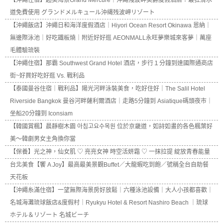
【沖繩住宿】超美海景Grand Mercure｜沖繩殘波岬美爵度假酒店：最狂滑水
道免費使用 グランドメルキュール沖縄残波岬リゾート
【沖繩飯店】沖繩日和海洋度假酒店｜Hiyori Ocean Resort Okinawa 恩納｜
無邊際泳池｜好吃鐵板燒｜附近好好逛 AEONMALL永旺夢樂城來客夢｜萬座
毛體驗琉裝
【沖繩住宿】那霸 Southwest Grand Hotel 酒店，步行１分鐘到達國際通商店
街~好買好吃好逛 Vs. 戰利品
【泰國曼谷住宿｜戰利品】陽光河畔泳裝美食，吃好住好｜The Salil Hotel
Riverside Bangkok 曼谷河畔薩利爾酒店｜走路5分鐘到 Asiatique碼頭夜市｜
坐船20分鐘到 Iconsiam
【韓國賞楓】晨靜樹木園 아침고요수목원 位於京畿道，如詩如畫的各色楓葉好
美～韓劇男女主角換你當
【保養】光之神，仙女肌 ♡ 亮亮女神 時空活妍霜 ♡ 一抹拉提 綻放青春能量
台北美食【饗 A Joy】最高最美景觀Buffet／大龍蝦吃到飽／號稱全台自助餐
天花板
【沖繩糸滿住宿】一望無際海景房好放鬆｜六種泳池設備｜大人小孩都喜歡｜
名城海灘琉球飯店&度假村｜Ryukyu Hotel & Resort Nashiro Beach ｜琉球
ホテル＆リゾート 名城ビーチ