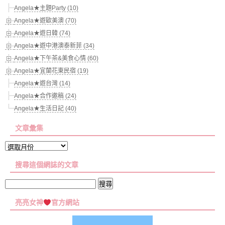
Angela★主題Party (10)
Angela★遊歐美澳 (70)
Angela★遊日韓 (74)
Angela★遊中港澳泰新菲 (34)
Angela★下午茶&美食心情 (60)
Angela★宜蘭花東民宿 (19)
Angela★遊台灣 (14)
Angela★合作邀稿 (24)
Angela★生活日記 (40)
文章彙集
文
章
搜尋這個網誌的文章
彙
集
搜
尋
亮亮女神
官方網站
關
鍵