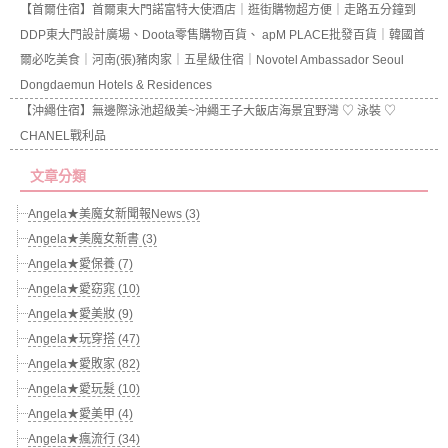
【首爾住宿】首爾東大門諾富特大使酒店｜逛街購物超方便｜走路五分鐘到
DDP東大門設計廣場、Doota零售購物百貨、 apM PLACE批發百貨｜韓國首
爾必吃美食｜河南(張)豬肉家｜五星級住宿｜Novotel Ambassador Seoul
Dongdaemun Hotels & Residences
【沖繩住宿】無邊際泳池超級美~沖繩王子大飯店海景宜野灣 ♡ 泳裝 ♡
CHANEL戰利品
文章分類
Angela★美魔女新聞報News (3)
Angela★美魔女新書 (3)
Angela★愛保養 (7)
Angela★愛窈窕 (10)
Angela★愛美妝 (9)
Angela★玩穿搭 (47)
Angela★愛敗家 (82)
Angela★愛玩髮 (10)
Angela★愛美甲 (4)
Angela★瘋流行 (34)