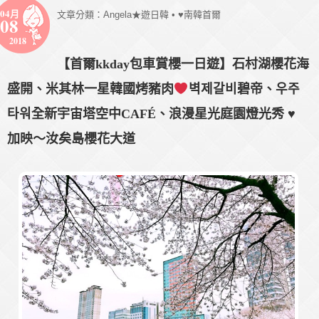
04月
文章分類：
Angela★遊日韓
•
♥南韓首爾
08
2018
【首爾kkday包車賞櫻一日遊】石村湖櫻花海
盛開、米其林一星韓國烤豬肉
벽제갈비碧帝、우주
타워全新宇宙塔空中CAFÉ、浪漫星光庭園燈光秀
♥
加映～汝矣島櫻花大道