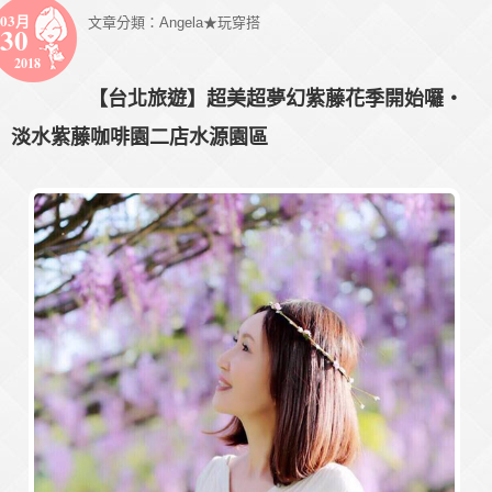
03月
文章分類：
Angela★玩穿搭
30
2018
【台北旅遊】超美超夢幻紫藤花季開始囉・
淡水紫藤咖啡園二店水源園區