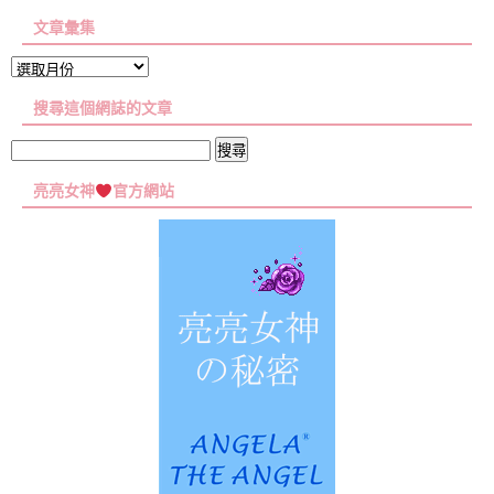
文章彙集
文
章
搜尋這個網誌的文章
彙
集
搜
尋
亮亮女神
官方網站
關
鍵
字: