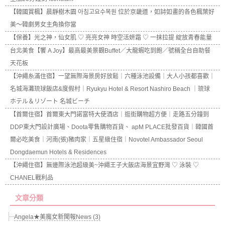
【韓國賞楓】晨靜樹木園 아침고요수목원 位於京畿道，如詩如畫的各色楓葉好
美～韓劇男女主角換你當
【保養】光之神，仙女肌 ♡ 亮亮女神 時空活妍霜 ♡ 一抹拉提 綻放青春能量
台北美食【饗 A Joy】最高最美景觀Buffet／大龍蝦吃到飽／號稱全台自助餐
天花板
【沖繩糸滿住宿】一望無際海景房好放鬆｜六種泳池設備｜大人小孩都喜歡｜
名城海灘琉球飯店&度假村｜Ryukyu Hotel & Resort Nashiro Beach ｜琉球
ホテル＆リゾート 名城ビーチ
【首爾住宿】首爾東大門諾富特大使酒店｜逛街購物超方便｜走路五分鐘到
DDP東大門設計廣場、Doota零售購物百貨、 apM PLACE批發百貨｜韓國首
爾必吃美食｜河南(張)豬肉家｜五星級住宿｜Novotel Ambassador Seoul
Dongdaemun Hotels & Residences
【沖繩住宿】無邊際泳池超級美~沖繩王子大飯店海景宜野灣 ♡ 泳裝 ♡
CHANEL戰利品
文章分類
Angela★美魔女新聞報News (3)