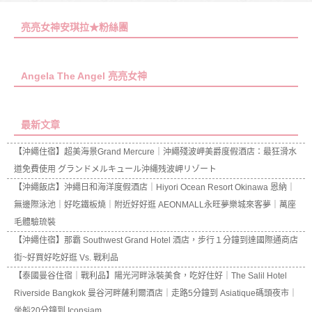
亮亮女神安琪拉★粉絲團
Angela The Angel 亮亮女神
最新文章
【沖繩住宿】超美海景Grand Mercure｜沖繩殘波岬美爵度假酒店：最狂滑水
道免費使用 グランドメルキュール沖縄残波岬リゾート
【沖繩飯店】沖繩日和海洋度假酒店｜Hiyori Ocean Resort Okinawa 恩納｜
無邊際泳池｜好吃鐵板燒｜附近好好逛 AEONMALL永旺夢樂城來客夢｜萬座
毛體驗琉裝
【沖繩住宿】那霸 Southwest Grand Hotel 酒店，步行１分鐘到達國際通商店
街~好買好吃好逛 Vs. 戰利品
【泰國曼谷住宿｜戰利品】陽光河畔泳裝美食，吃好住好｜The Salil Hotel
Riverside Bangkok 曼谷河畔薩利爾酒店｜走路5分鐘到 Asiatique碼頭夜市｜
坐船20分鐘到 Iconsiam