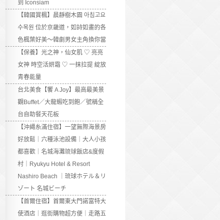
到 Iconsiam
【韓國賞楓】晨靜樹木園 아침고요
수목원 位於京畿道，如詩如畫的各
色楓葉好美～韓劇男女主角換你當
【保養】光之神，仙女肌 ♡ 亮亮
女神 時空活妍霜 ♡ 一抹拉提 綻放
青春能量
台北美食【饗 A Joy】最高最美景
觀Buffet／大龍蝦吃到飽／號稱全
台自助餐天花板
【沖繩糸滿住宿】一望無際海景房
好放鬆｜六種泳池設備｜大人小孩
都喜歡｜名城海灘琉球飯店&度假
村｜Ryukyu Hotel & Resort
Nashiro Beach ｜琉球ホテル＆リ
ゾート 名城ビーチ
【首爾住宿】首爾東大門諾富特大
使酒店｜逛街購物超方便｜走路五