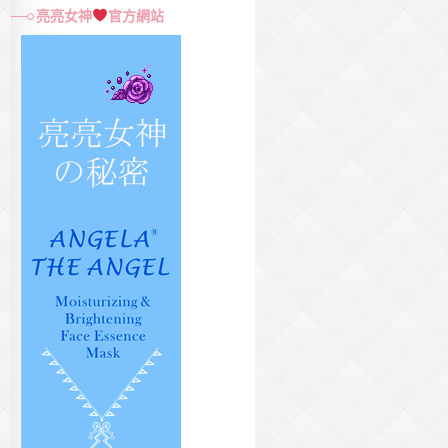
尋
亮亮女神
官方網站
關
鍵
字: