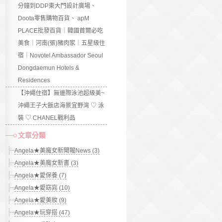
分鐘到DDP東大門設計廣場、
Doota零售購物百貨、 apM
PLACE批發百貨｜韓國首爾必吃
美食｜河南(張)豬肉家｜五星級住
宿｜Novotel Ambassador Seoul
Dongdaemun Hotels &
Residences
【沖繩住宿】無邊際泳池超級美~
沖繩王子大飯店海景宜野灣 ♡ 泳
裝 ♡ CHANEL戰利品
文章分類
Angela★美魔女新聞報News (3)
Angela★美魔女新書 (3)
Angela★愛保養 (7)
Angela★愛窈窕 (10)
Angela★愛美妝 (9)
Angela★玩穿搭 (47)