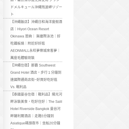
店：最狂滑水道免費使用 グラン
ドメルキュール沖縄残波岬リゾー
ト
【沖繩飯店】沖繩日和海洋度假酒
店｜Hiyori Ocean Resort
Okinawa 恩納｜ 無邊際泳池｜好
吃鐵板燒｜附近好好逛
AEONMALL永旺夢樂城來客夢｜
萬座毛體驗琉裝
【沖繩住宿】那霸 Southwest
Grand Hotel 酒店，步行１分鐘到
達國際通商店街~好買好吃好逛
Vs. 戰利品
【泰國曼谷住宿｜戰利品】陽光河
畔泳裝美食，吃好住好｜The Salil
Hotel Riverside Bangkok 曼谷河
畔薩利爾酒店｜走路5分鐘到
Asiatique碼頭夜市｜坐船20分鐘