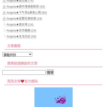
Angela★遊日韓 (74)
Angela★遊中港澳泰新菲 (34)
Angela★下午茶&美食心情 (60)
Angela★宜蘭花東民宿 (19)
Angela★遊台灣 (14)
Angela★合作邀稿 (24)
Angela★生活日記 (40)
文章彙集
文
章
搜尋這個網誌的文章
彙
集
搜
尋
亮亮女神
官方網站
關
鍵
字: