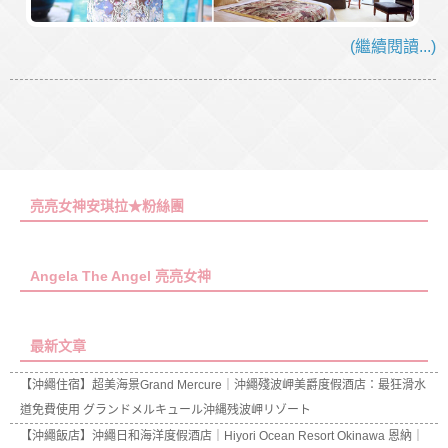
(繼續閱讀...)
亮亮女神安琪拉★粉絲團
Angela The Angel 亮亮女神
最新文章
【沖繩住宿】超美海景Grand Mercure｜沖繩殘波岬美爵度假酒店：最狂滑水
道免費使用 グランドメルキュール沖縄残波岬リゾート
【沖繩飯店】沖繩日和海洋度假酒店｜Hiyori Ocean Resort Okinawa 恩納｜