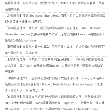
無邊際泳池｜好吃鐵板燒｜附近好好逛 AEONMALL永旺夢樂城來客夢｜萬座
毛體驗琉裝
【沖繩住宿】那霸 Southwest Grand Hotel 酒店，步行１分鐘到達國際通商店
街~好買好吃好逛 Vs. 戰利品
【泰國曼谷住宿｜戰利品】陽光河畔泳裝美食，吃好住好｜The Salil Hotel
Riverside Bangkok 曼谷河畔薩利爾酒店｜走路5分鐘到 Asiatique碼頭夜市｜
坐船20分鐘到 Iconsiam
【韓國賞楓】晨靜樹木園 아침고요수목원 位於京畿道，如詩如畫的各色楓葉好
美～韓劇男女主角換你當
【保養】光之神，仙女肌 ♡ 亮亮女神 時空活妍霜 ♡ 一抹拉提 綻放青春能量
台北美食【饗 A Joy】最高最美景觀Buffet／大龍蝦吃到飽／號稱全台自助餐
天花板
【沖繩糸滿住宿】一望無際海景房好放鬆｜六種泳池設備｜大人小孩都喜歡｜
名城海灘琉球飯店&度假村｜Ryukyu Hotel & Resort Nashiro Beach ｜琉球
ホテル＆リゾート 名城ビーチ
【首爾住宿】首爾東大門諾富特大使酒店｜逛街購物超方便｜走路五分鐘到
DDP東大門設計廣場、Doota零售購物百貨、 apM PLACE批發百貨｜韓國首
爾必吃美食｜河南(張)豬肉家｜五星級住宿｜Novotel Ambassador Seoul