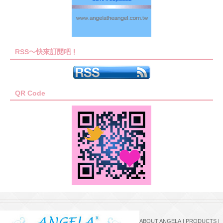
RSS～快來訂閱吧！
QR Code
ABOUT ANGELA
|
PRODUCTS
|