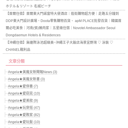
ホテル＆リゾート 名城ビーチ
【首爾住宿】首爾東大門諾富特大使酒店｜逛街購物超方便｜走路五分鐘到
DDP東大門設計廣場、Doota零售購物百貨、 apM PLACE批發百貨｜韓國首
爾必吃美食｜河南(張)豬肉家｜五星級住宿｜Novotel Ambassador Seoul
Dongdaemun Hotels & Residences
【沖繩住宿】無邊際泳池超級美~沖繩王子大飯店海景宜野灣 ♡ 泳裝 ♡
CHANEL戰利品
文章分類
Angela★美魔女新聞報News (3)
Angela★美魔女新書 (3)
Angela★愛保養 (7)
Angela★愛窈窕 (10)
Angela★愛美妝 (9)
Angela★玩穿搭 (47)
Angela★愛敗家 (82)
Angela★愛玩髮 (10)