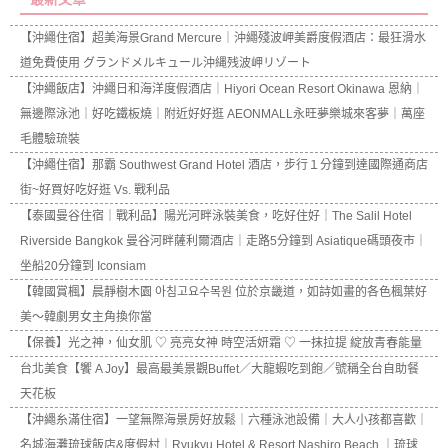
【沖繩住宿】超美海景Grand Mercure｜沖繩殘波岬美爵度假酒店：最狂滑水
道免費使用 グランドメルキュール沖縄残波岬リゾート
【沖繩飯店】沖繩日和海洋度假酒店｜Hiyori Ocean Resort Okinawa 恩納｜
無邊際泳池｜好吃鐵板燒｜附近好好逛 AEONMALL永旺夢樂城來客夢｜萬座
毛體驗琉裝
【沖繩住宿】那霸 Southwest Grand Hotel 酒店，步行１分鐘到達國際通商店
街~好買好吃好逛 Vs. 戰利品
【泰國曼谷住宿｜戰利品】陽光河畔泳裝美食，吃好住好｜The Salil Hotel
Riverside Bangkok 曼谷河畔薩利爾酒店｜走路5分鐘到 Asiatique碼頭夜市｜
坐船20分鐘到 Iconsiam
【韓國賞楓】晨靜樹木園 아침고요수목원 位於京畿道，如詩如畫的各色楓葉好
美～韓劇男女主角換你當
【保養】光之神，仙女肌 ♡ 亮亮女神 時空活妍霜 ♡ 一抹拉提 綻放青春能量
台北美食【饗 A Joy】最高最美景觀Buffet／大龍蝦吃到飽／號稱全台自助餐
天花板
【沖繩糸滿住宿】一望無際海景房好放鬆｜六種泳池設備｜大人小孩都喜歡｜
名城海灘琉球飯店&度假村｜Ryukyu Hotel & Resort Nashiro Beach ｜琉球