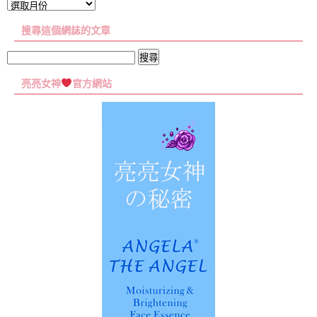
文
章
搜尋這個網誌的文章
彙
集
搜
尋
亮亮女神
官方網站
關
鍵
字: