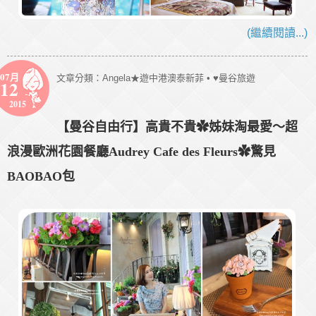
(繼續閱讀...)
07月
文章分類：
Angela★遊中港澳泰新菲
•
♥曼谷旅遊
12
2015
【曼谷自由行】高貴不貴✿姊妹淘最愛～超
浪漫歐洲花園餐廳Audrey Cafe des Fleurs✿驚見
BAOBAO包