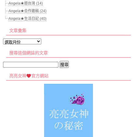
Angela★遊台灣 (14)
Angela★合作邀稿 (24)
Angela★生活日記 (40)
文章彙集
文
章
搜尋這個網誌的文章
彙
集
搜
尋
亮亮女神
官方網站
關
鍵
字: