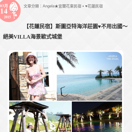
03月
文章分類：
Angela★宜蘭花東民宿
•
♥花蓮民宿
14
2015
【花蓮民宿】斯圖亞特海洋莊園♥不用出國～
絕美VILLA海景歐式城堡