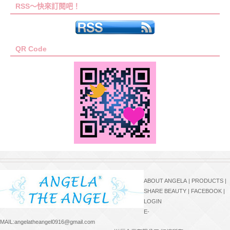
RSS～快來訂閱吧！
QR Code
ABOUT ANGELA
|
PRODUCTS
|
SHARE BEAUTY
|
FACEBOOK
|
LOGIN
E-
MAIL:angelatheangel0916@gmail.com