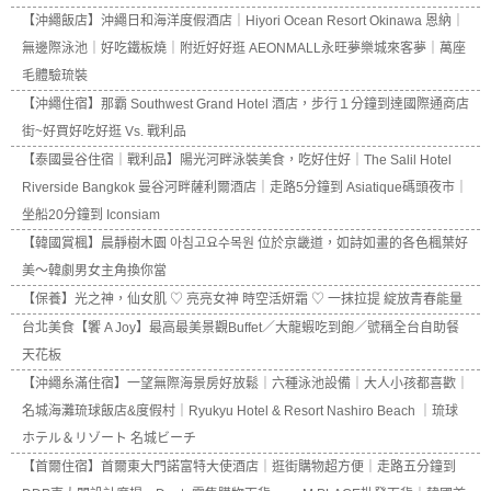
【沖繩飯店】沖繩日和海洋度假酒店｜Hiyori Ocean Resort Okinawa 恩納｜
無邊際泳池｜好吃鐵板燒｜附近好好逛 AEONMALL永旺夢樂城來客夢｜萬座
毛體驗琉裝
【沖繩住宿】那霸 Southwest Grand Hotel 酒店，步行１分鐘到達國際通商店
街~好買好吃好逛 Vs. 戰利品
【泰國曼谷住宿｜戰利品】陽光河畔泳裝美食，吃好住好｜The Salil Hotel
Riverside Bangkok 曼谷河畔薩利爾酒店｜走路5分鐘到 Asiatique碼頭夜市｜
坐船20分鐘到 Iconsiam
【韓國賞楓】晨靜樹木園 아침고요수목원 位於京畿道，如詩如畫的各色楓葉好
美～韓劇男女主角換你當
【保養】光之神，仙女肌 ♡ 亮亮女神 時空活妍霜 ♡ 一抹拉提 綻放青春能量
台北美食【饗 A Joy】最高最美景觀Buffet／大龍蝦吃到飽／號稱全台自助餐
天花板
【沖繩糸滿住宿】一望無際海景房好放鬆｜六種泳池設備｜大人小孩都喜歡｜
名城海灘琉球飯店&度假村｜Ryukyu Hotel & Resort Nashiro Beach ｜琉球
ホテル＆リゾート 名城ビーチ
【首爾住宿】首爾東大門諾富特大使酒店｜逛街購物超方便｜走路五分鐘到