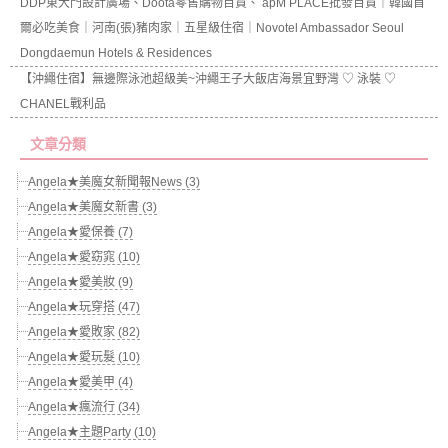
DDP東大門設計廣場、Doota零售購物百貨、 apM PLACE批發百貨｜韓國首
爾必吃美食｜河南(張)豬肉家｜五星級住宿｜Novotel Ambassador Seoul
Dongdaemun Hotels & Residences
【沖繩住宿】無邊際泳池超級美~沖繩王子大飯店海景宜野灣 ♡ 泳裝 ♡
CHANEL戰利品
文章分類
Angela★美魔女新聞報News (3)
Angela★美魔女新書 (3)
Angela★愛保養 (7)
Angela★愛窈窕 (10)
Angela★愛美妝 (9)
Angela★玩穿搭 (47)
Angela★愛敗家 (82)
Angela★愛玩髮 (10)
Angela★愛美甲 (4)
Angela★瘋流行 (34)
Angela★主題Party (10)