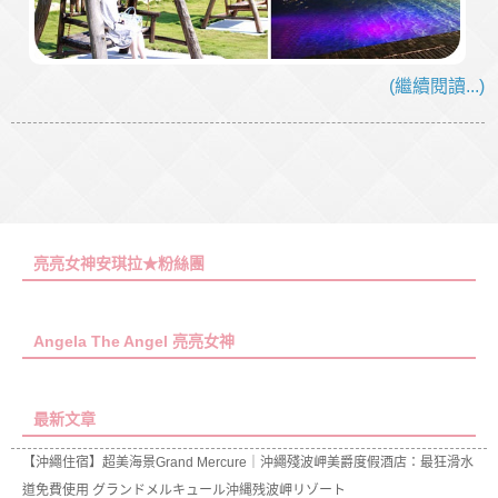
(繼續閱讀...)
亮亮女神安琪拉★粉絲團
Angela The Angel 亮亮女神
最新文章
【沖繩住宿】超美海景Grand Mercure｜沖繩殘波岬美爵度假酒店：最狂滑水
道免費使用 グランドメルキュール沖縄残波岬リゾート