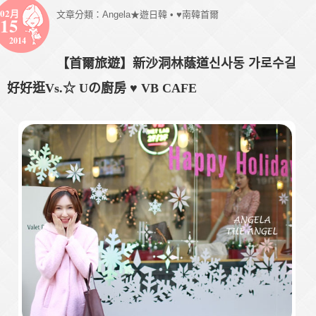
02月
文章分類：
Angela★遊日韓
•
♥南韓首爾
15
2014
【首爾旅遊】新沙洞林蔭道신사동 가로수길
好好逛Vs.☆ Uの廚房 ♥ VB CAFE