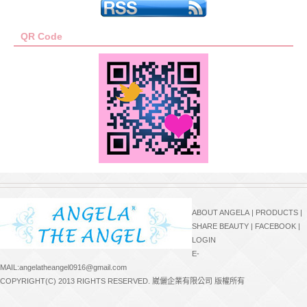
QR Code
ABOUT ANGELA
|
PRODUCTS
|
SHARE BEAUTY
|
FACEBOOK
|
LOGIN
E-
MAIL:angelatheangel0916@gmail.com
COPYRIGHT(C) 2013 RIGHTS RESERVED. 崴儷企業有限公司 版權所有