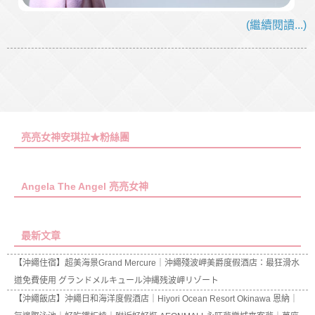
(繼續閱讀...)
亮亮女神安琪拉★粉絲團
Angela The Angel 亮亮女神
最新文章
【沖繩住宿】超美海景Grand Mercure｜沖繩殘波岬美爵度假酒店：最狂滑水
道免費使用 グランドメルキュール沖縄残波岬リゾート
【沖繩飯店】沖繩日和海洋度假酒店｜Hiyori Ocean Resort Okinawa 恩納｜