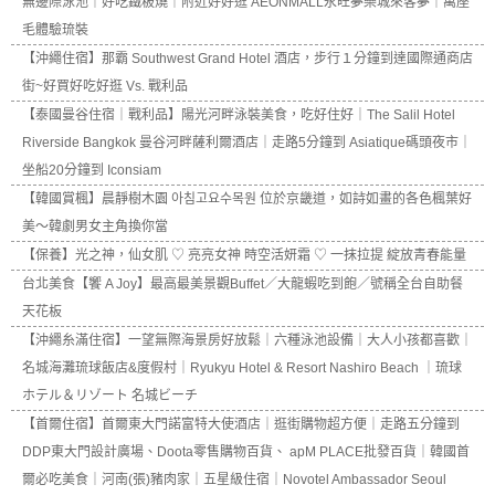
無邊際泳池｜好吃鐵板燒｜附近好好逛 AEONMALL永旺夢樂城來客夢｜萬座
毛體驗琉裝
【沖繩住宿】那霸 Southwest Grand Hotel 酒店，步行１分鐘到達國際通商店
街~好買好吃好逛 Vs. 戰利品
【泰國曼谷住宿｜戰利品】陽光河畔泳裝美食，吃好住好｜The Salil Hotel
Riverside Bangkok 曼谷河畔薩利爾酒店｜走路5分鐘到 Asiatique碼頭夜市｜
坐船20分鐘到 Iconsiam
【韓國賞楓】晨靜樹木園 아침고요수목원 位於京畿道，如詩如畫的各色楓葉好
美～韓劇男女主角換你當
【保養】光之神，仙女肌 ♡ 亮亮女神 時空活妍霜 ♡ 一抹拉提 綻放青春能量
台北美食【饗 A Joy】最高最美景觀Buffet／大龍蝦吃到飽／號稱全台自助餐
天花板
【沖繩糸滿住宿】一望無際海景房好放鬆｜六種泳池設備｜大人小孩都喜歡｜
名城海灘琉球飯店&度假村｜Ryukyu Hotel & Resort Nashiro Beach ｜琉球
ホテル＆リゾート 名城ビーチ
【首爾住宿】首爾東大門諾富特大使酒店｜逛街購物超方便｜走路五分鐘到
DDP東大門設計廣場、Doota零售購物百貨、 apM PLACE批發百貨｜韓國首
爾必吃美食｜河南(張)豬肉家｜五星級住宿｜Novotel Ambassador Seoul