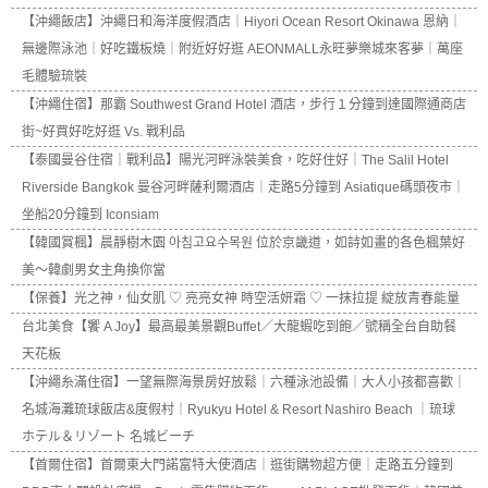
【沖繩飯店】沖繩日和海洋度假酒店｜Hiyori Ocean Resort Okinawa 恩納｜
無邊際泳池｜好吃鐵板燒｜附近好好逛 AEONMALL永旺夢樂城來客夢｜萬座
毛體驗琉裝
【沖繩住宿】那霸 Southwest Grand Hotel 酒店，步行１分鐘到達國際通商店
街~好買好吃好逛 Vs. 戰利品
【泰國曼谷住宿｜戰利品】陽光河畔泳裝美食，吃好住好｜The Salil Hotel
Riverside Bangkok 曼谷河畔薩利爾酒店｜走路5分鐘到 Asiatique碼頭夜市｜
坐船20分鐘到 Iconsiam
【韓國賞楓】晨靜樹木園 아침고요수목원 位於京畿道，如詩如畫的各色楓葉好
美～韓劇男女主角換你當
【保養】光之神，仙女肌 ♡ 亮亮女神 時空活妍霜 ♡ 一抹拉提 綻放青春能量
台北美食【饗 A Joy】最高最美景觀Buffet／大龍蝦吃到飽／號稱全台自助餐
天花板
【沖繩糸滿住宿】一望無際海景房好放鬆｜六種泳池設備｜大人小孩都喜歡｜
名城海灘琉球飯店&度假村｜Ryukyu Hotel & Resort Nashiro Beach ｜琉球
ホテル＆リゾート 名城ビーチ
【首爾住宿】首爾東大門諾富特大使酒店｜逛街購物超方便｜走路五分鐘到