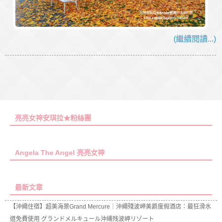
(繼續閱讀...)
亮亮女神安琪拉★粉絲團
Angela The Angel 亮亮女神
最新文章
【沖繩住宿】超美海景Grand Mercure｜沖繩殘波岬美爵度假酒店：最狂滑水
道免費使用 グランドメルキュール沖縄残波岬リゾート