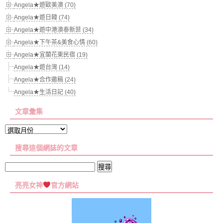
Angela★遊歐美澳 (70)
Angela★遊日韓 (74)
Angela★遊中港澳泰新菲 (34)
Angela★下午茶&美食心情 (60)
Angela★宜蘭花東民宿 (19)
Angela★遊台灣 (14)
Angela★合作邀稿 (24)
Angela★生活日記 (40)
文章彙集
文
章
搜尋這個網誌的文章
彙
集
搜
尋
亮亮女神
官方網站
關
鍵
字: