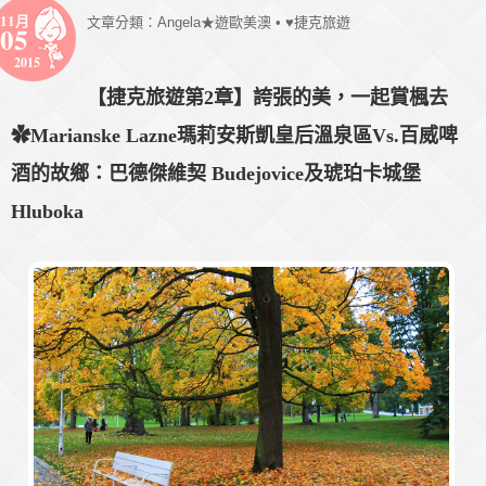
11月
文章分類：
Angela★遊歐美澳
•
♥捷克旅遊
05
2015
【捷克旅遊第2章】誇張的美，一起賞楓去
✿Marianske Lazne瑪莉安斯凱皇后溫泉區Vs.百威啤
酒的故鄉：巴德傑維契 Budejovice及琥珀卡城堡
Hluboka