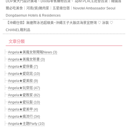
DDP東大門設計廣場、Doota零售購物百貨、 apM PLACE批發百貨｜韓國首
爾必吃美食｜河南(張)豬肉家｜五星級住宿｜Novotel Ambassador Seoul
Dongdaemun Hotels & Residences
【沖繩住宿】無邊際泳池超級美~沖繩王子大飯店海景宜野灣 ♡ 泳裝 ♡
CHANEL戰利品
文章分類
Angela★美魔女新聞報News (3)
Angela★美魔女新書 (3)
Angela★愛保養 (7)
Angela★愛窈窕 (10)
Angela★愛美妝 (9)
Angela★玩穿搭 (47)
Angela★愛敗家 (82)
Angela★愛玩髮 (10)
Angela★愛美甲 (4)
Angela★瘋流行 (34)
Angela★主題Party (10)