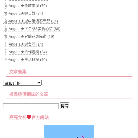
Angela★遊歐美澳 (70)
Angela★遊日韓 (74)
Angela★遊中港澳泰新菲 (34)
Angela★下午茶&美食心情 (60)
Angela★宜蘭花東民宿 (19)
Angela★遊台灣 (14)
Angela★合作邀稿 (24)
Angela★生活日記 (40)
文章彙集
文
章
搜尋這個網誌的文章
彙
集
搜
尋
亮亮女神
官方網站
關
鍵
字: