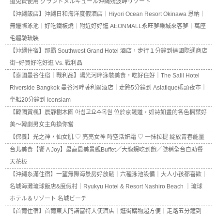
道免費使用 グランドメルキュール沖縄残波岬リゾート
【沖繩飯店】沖繩日和海洋度假酒店｜Hiyori Ocean Resort Okinawa 恩納｜
無邊際泳池｜好吃鐵板燒｜附近好好逛 AEONMALL永旺夢樂城來客夢｜萬座
毛體驗琉裝
【沖繩住宿】那霸 Southwest Grand Hotel 酒店，步行１分鐘到達國際通商店
街~好買好吃好逛 Vs. 戰利品
【泰國曼谷住宿｜戰利品】陽光河畔泳裝美食，吃好住好｜The Salil Hotel
Riverside Bangkok 曼谷河畔薩利爾酒店｜走路5分鐘到 Asiatique碼頭夜市｜
坐船20分鐘到 Iconsiam
【韓國賞楓】晨靜樹木園 아침고요수목원 位於京畿道，如詩如畫的各色楓葉好
美～韓劇男女主角換你當
【保養】光之神，仙女肌 ♡ 亮亮女神 時空活妍霜 ♡ 一抹拉提 綻放青春能量
台北美食【饗 A Joy】最高最美景觀Buffet／大龍蝦吃到飽／號稱全台自助餐
天花板
【沖繩糸滿住宿】一望無際海景房好放鬆｜六種泳池設備｜大人小孩都喜歡｜
名城海灘琉球飯店&度假村｜Ryukyu Hotel & Resort Nashiro Beach ｜琉球
ホテル＆リゾート 名城ビーチ
【首爾住宿】首爾東大門諾富特大使酒店｜逛街購物超方便｜走路五分鐘到