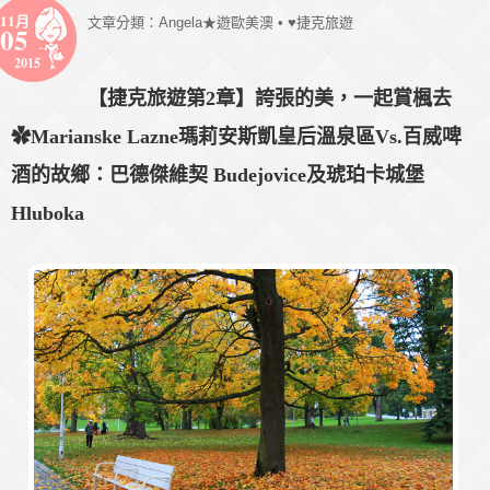
11月
文章分類：
Angela★遊歐美澳
•
♥捷克旅遊
05
2015
【捷克旅遊第2章】誇張的美，一起賞楓去
✿Marianske Lazne瑪莉安斯凱皇后溫泉區Vs.百威啤
酒的故鄉：巴德傑維契 Budejovice及琥珀卡城堡
Hluboka