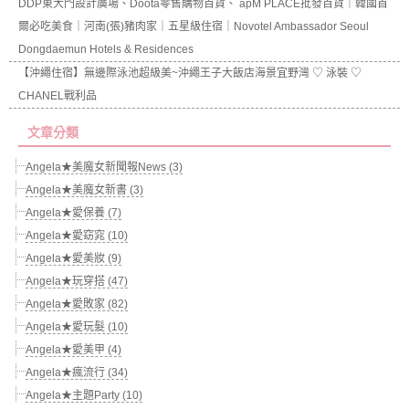
DDP東大門設計廣場、Doota零售購物百貨、 apM PLACE批發百貨｜韓國首
爾必吃美食｜河南(張)豬肉家｜五星級住宿｜Novotel Ambassador Seoul
Dongdaemun Hotels & Residences
【沖繩住宿】無邊際泳池超級美~沖繩王子大飯店海景宜野灣 ♡ 泳裝 ♡
CHANEL戰利品
文章分類
Angela★美魔女新聞報News (3)
Angela★美魔女新書 (3)
Angela★愛保養 (7)
Angela★愛窈窕 (10)
Angela★愛美妝 (9)
Angela★玩穿搭 (47)
Angela★愛敗家 (82)
Angela★愛玩髮 (10)
Angela★愛美甲 (4)
Angela★瘋流行 (34)
Angela★主題Party (10)