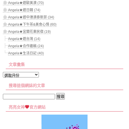
Angela★遊歐美澳 (70)
Angela★遊日韓 (74)
Angela★遊中港澳泰新菲 (34)
Angela★下午茶&美食心情 (60)
Angela★宜蘭花東民宿 (19)
Angela★遊台灣 (14)
Angela★合作邀稿 (24)
Angela★生活日記 (40)
文章彙集
文
章
搜尋這個網誌的文章
彙
集
搜
尋
亮亮女神
官方網站
關
鍵
字: