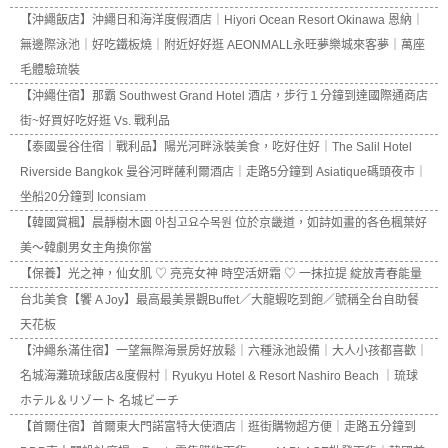
【沖繩飯店】沖繩日和海洋度假酒店｜Hiyori Ocean Resort Okinawa 恩納｜
無邊際泳池｜好吃鐵板燒｜附近好好逛 AEONMALL永旺夢樂城來客夢｜萬座
毛體驗琉裝
【沖繩住宿】那霸 Southwest Grand Hotel 酒店，步行１分鐘到達國際通商店
街~好買好吃好逛 Vs. 戰利品
【泰國曼谷住宿｜戰利品】陽光河畔泳裝美食，吃好住好｜The Salil Hotel
Riverside Bangkok 曼谷河畔薩利爾酒店｜走路5分鐘到 Asiatique碼頭夜市｜
坐船20分鐘到 Iconsiam
【韓國賞楓】晨靜樹木園 아침고요수목원 位於京畿道，如詩如畫的各色楓葉好
美～韓劇男女主角換你當
【保養】光之神，仙女肌 ♡ 亮亮女神 時空活妍霜 ♡ 一抹拉提 綻放青春能量
台北美食【饗 A Joy】最高最美景觀Buffet／大龍蝦吃到飽／號稱全台自助餐
天花板
【沖繩糸滿住宿】一望無際海景房好放鬆｜六種泳池設備｜大人小孩都喜歡｜
名城海灘琉球飯店&度假村｜Ryukyu Hotel & Resort Nashiro Beach ｜琉球
ホテル＆リゾート 名城ビーチ
【首爾住宿】首爾東大門諾富特大使酒店｜逛街購物超方便｜走路五分鐘到