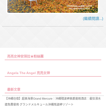
(繼續閱讀...)
亮亮女神安琪拉★粉絲團
Angela The Angel 亮亮女神
最新文章
【沖繩住宿】超美海景Grand Mercure｜沖繩殘波岬美爵度假酒店：最狂滑水
道免費使用 グランドメルキュール沖縄残波岬リゾート