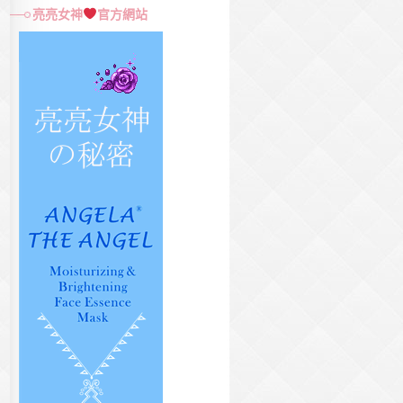
尋
亮亮女神
官方網站
關
鍵
字: