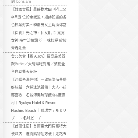
到 Iconsiam
【韓國賞楓】晨靜樹木園 아침고요
수목원 位於京畿道，如詩如畫的各
色楓葉好美～韓劇男女主角換你當
【保養】光之神，仙女肌 ♡ 亮亮
女神 時空活妍霜 ♡ 一抹拉提 綻放
青春能量
台北美食【饗 A Joy】最高最美景
觀Buffet／大龍蝦吃到飽／號稱全
台自助餐天花板
【沖繩糸滿住宿】一望無際海景房
好放鬆｜六種泳池設備｜大人小孩
都喜歡｜名城海灘琉球飯店&度假
村｜Ryukyu Hotel & Resort
Nashiro Beach ｜琉球ホテル＆リ
ゾート 名城ビーチ
【首爾住宿】首爾東大門諾富特大
使酒店｜逛街購物超方便｜走路五