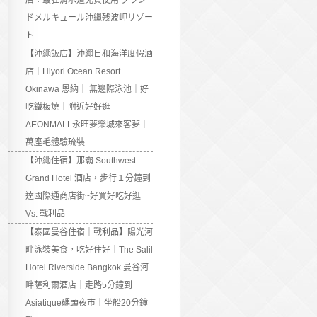
店：最狂滑水道免費使用 グラン
ドメルキュール沖縄残波岬リゾー
ト
【沖繩飯店】沖繩日和海洋度假酒
店｜Hiyori Ocean Resort
Okinawa 恩納｜ 無邊際泳池｜好
吃鐵板燒｜附近好好逛
AEONMALL永旺夢樂城來客夢｜
萬座毛體驗琉裝
【沖繩住宿】那霸 Southwest
Grand Hotel 酒店，步行１分鐘到
達國際通商店街~好買好吃好逛
Vs. 戰利品
【泰國曼谷住宿｜戰利品】陽光河
畔泳裝美食，吃好住好｜The Salil
Hotel Riverside Bangkok 曼谷河
畔薩利爾酒店｜走路5分鐘到
Asiatique碼頭夜市｜坐船20分鐘