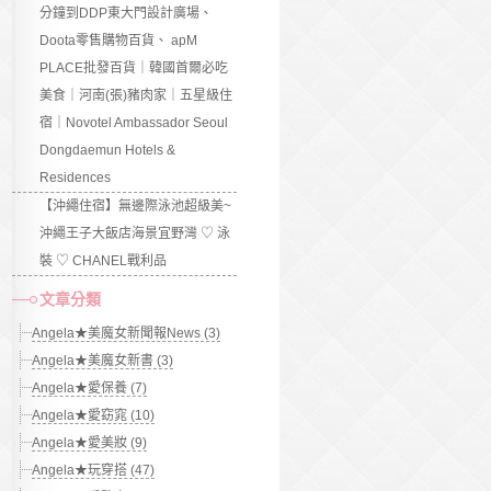
分鐘到DDP東大門設計廣場、
Doota零售購物百貨、 apM
PLACE批發百貨｜韓國首爾必吃
美食｜河南(張)豬肉家｜五星級住
宿｜Novotel Ambassador Seoul
Dongdaemun Hotels &
Residences
【沖繩住宿】無邊際泳池超級美~
沖繩王子大飯店海景宜野灣 ♡ 泳
裝 ♡ CHANEL戰利品
文章分類
Angela★美魔女新聞報News (3)
Angela★美魔女新書 (3)
Angela★愛保養 (7)
Angela★愛窈窕 (10)
Angela★愛美妝 (9)
Angela★玩穿搭 (47)