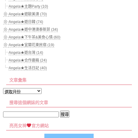
Angela★主題Party (10)
Angela★遊歐美澳 (70)
Angela★遊日韓 (74)
Angela★遊中港澳泰新菲 (34)
Angela★下午茶&美食心情 (60)
Angela★宜蘭花東民宿 (19)
Angela★遊台灣 (14)
Angela★合作邀稿 (24)
Angela★生活日記 (40)
文章彙集
文
章
搜尋這個網誌的文章
彙
集
搜
尋
亮亮女神
官方網站
關
鍵