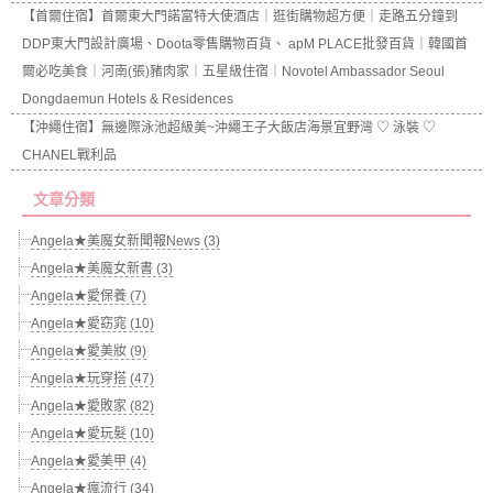
【首爾住宿】首爾東大門諾富特大使酒店｜逛街購物超方便｜走路五分鐘到
DDP東大門設計廣場、Doota零售購物百貨、 apM PLACE批發百貨｜韓國首
爾必吃美食｜河南(張)豬肉家｜五星級住宿｜Novotel Ambassador Seoul
Dongdaemun Hotels & Residences
【沖繩住宿】無邊際泳池超級美~沖繩王子大飯店海景宜野灣 ♡ 泳裝 ♡
CHANEL戰利品
文章分類
Angela★美魔女新聞報News (3)
Angela★美魔女新書 (3)
Angela★愛保養 (7)
Angela★愛窈窕 (10)
Angela★愛美妝 (9)
Angela★玩穿搭 (47)
Angela★愛敗家 (82)
Angela★愛玩髮 (10)
Angela★愛美甲 (4)
Angela★瘋流行 (34)