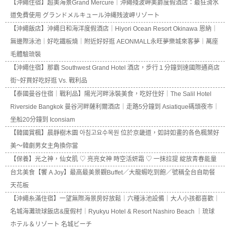
【沖繩住宿】超美海景Grand Mercure｜沖繩殘波岬美爵度假酒店：最狂滑水
道免費使用 グランドメルキュール沖縄残波岬リゾート
【沖繩飯店】沖繩日和海洋度假酒店｜Hiyori Ocean Resort Okinawa 恩納｜
無邊際泳池｜好吃鐵板燒｜附近好好逛 AEONMALL永旺夢樂城來客夢｜萬座
毛體驗琉裝
【沖繩住宿】那霸 Southwest Grand Hotel 酒店，步行１分鐘到達國際通商店
街~好買好吃好逛 Vs. 戰利品
【泰國曼谷住宿｜戰利品】陽光河畔泳裝美食，吃好住好｜The Salil Hotel
Riverside Bangkok 曼谷河畔薩利爾酒店｜走路5分鐘到 Asiatique碼頭夜市｜
坐船20分鐘到 Iconsiam
【韓國賞楓】晨靜樹木園 아침고요수목원 位於京畿道，如詩如畫的各色楓葉好
美～韓劇男女主角換你當
【保養】光之神，仙女肌 ♡ 亮亮女神 時空活妍霜 ♡ 一抹拉提 綻放青春能量
台北美食【饗 A Joy】最高最美景觀Buffet／大龍蝦吃到飽／號稱全台自助餐
天花板
【沖繩糸滿住宿】一望無際海景房好放鬆｜六種泳池設備｜大人小孩都喜歡｜
名城海灘琉球飯店&度假村｜Ryukyu Hotel & Resort Nashiro Beach ｜琉球
ホテル＆リゾート 名城ビーチ