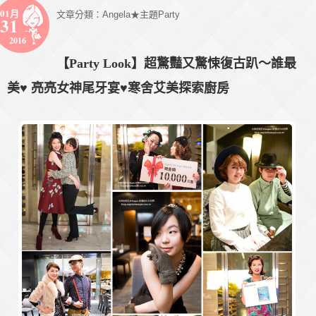
01月
文章分類：
Angela★主題Party
31
2016
【Party Look】超驚豔又驚悚復古趴～誰最
美♥ 亮亮女神尾牙宴♥寒舍艾美探索廚房