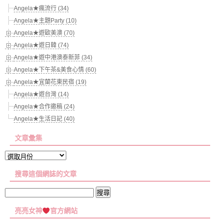
Angela★瘋流行 (34)
Angela★主題Party (10)
Angela★遊歐美澳 (70)
Angela★遊日韓 (74)
Angela★遊中港澳泰新菲 (34)
Angela★下午茶&美食心情 (60)
Angela★宜蘭花東民宿 (19)
Angela★遊台灣 (14)
Angela★合作邀稿 (24)
Angela★生活日記 (40)
文章彙集
文
章
搜尋這個網誌的文章
彙
集
搜
尋
亮亮女神
官方網站
關