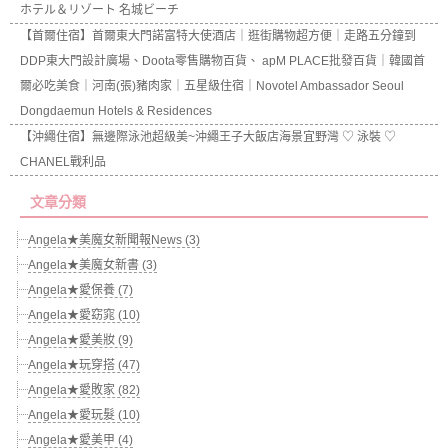
ホテル＆リゾート 名城ビーチ
【首爾住宿】首爾東大門諾富特大使酒店｜逛街購物超方便｜走路五分鐘到
DDP東大門設計廣場、Doota零售購物百貨、 apM PLACE批發百貨｜韓國首
爾必吃美食｜河南(張)豬肉家｜五星級住宿｜Novotel Ambassador Seoul
Dongdaemun Hotels & Residences
【沖繩住宿】無邊際泳池超級美~沖繩王子大飯店海景宜野灣 ♡ 泳裝 ♡
CHANEL戰利品
文章分類
Angela★美魔女新聞報News (3)
Angela★美魔女新書 (3)
Angela★愛保養 (7)
Angela★愛窈窕 (10)
Angela★愛美妝 (9)
Angela★玩穿搭 (47)
Angela★愛敗家 (82)
Angela★愛玩髮 (10)
Angela★愛美甲 (4)