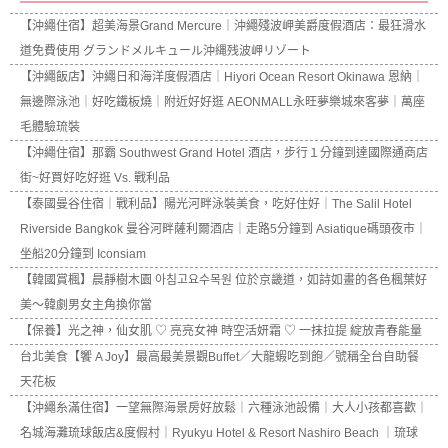
【沖繩住宿】超美海景Grand Mercure｜沖繩殘波岬美爵度假酒店：最狂滑水
道免費使用 グランドメルキュール沖縄残波岬リゾート
【沖繩飯店】沖繩日和海洋度假酒店｜Hiyori Ocean Resort Okinawa 恩納｜
無邊際泳池｜好吃鐵板燒｜附近好好逛 AEONMALL永旺夢樂城來客夢｜萬座
毛體驗琉裝
【沖繩住宿】那霸 Southwest Grand Hotel 酒店，步行１分鐘到達國際通商店
街~好買好吃好逛 Vs. 戰利品
【泰國曼谷住宿｜戰利品】陽光河畔泳裝美食，吃好住好｜The Salil Hotel
Riverside Bangkok 曼谷河畔薩利爾酒店｜走路5分鐘到 Asiatique碼頭夜市｜
坐船20分鐘到 Iconsiam
【韓國賞楓】晨靜樹木園 아침고요수목원 位於京畿道，如詩如畫的各色楓葉好
美～韓劇男女主角換你當
【保養】光之神，仙女肌 ♡ 亮亮女神 時空活妍霜 ♡ 一抹拉提 綻放青春能量
台北美食【饗 A Joy】最高最美景觀Buffet／大龍蝦吃到飽／號稱全台自助餐
天花板
【沖繩糸滿住宿】一望無際海景房好放鬆｜六種泳池設備｜大人小孩都喜歡｜
名城海灘琉球飯店&度假村｜Ryukyu Hotel & Resort Nashiro Beach ｜琉球