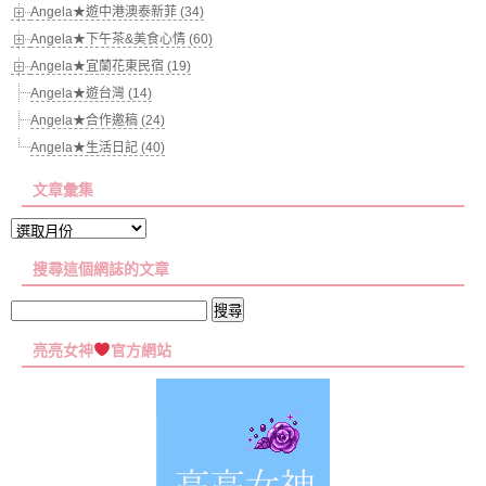
Angela★遊中港澳泰新菲 (34)
Angela★下午茶&美食心情 (60)
Angela★宜蘭花東民宿 (19)
Angela★遊台灣 (14)
Angela★合作邀稿 (24)
Angela★生活日記 (40)
文章彙集
文
章
搜尋這個網誌的文章
彙
集
搜
尋
亮亮女神
官方網站
關
鍵
字: