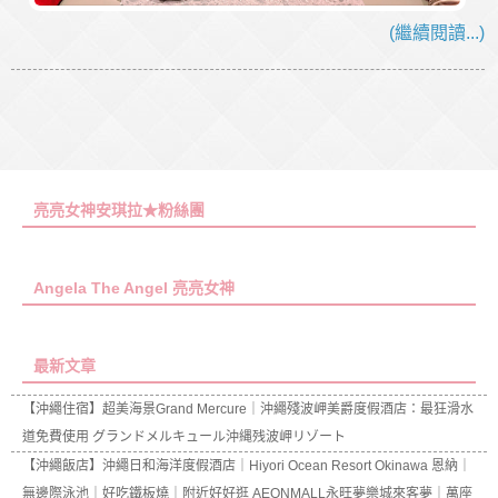
(繼續閱讀...)
亮亮女神安琪拉★粉絲團
Angela The Angel 亮亮女神
最新文章
【沖繩住宿】超美海景Grand Mercure｜沖繩殘波岬美爵度假酒店：最狂滑水
道免費使用 グランドメルキュール沖縄残波岬リゾート
【沖繩飯店】沖繩日和海洋度假酒店｜Hiyori Ocean Resort Okinawa 恩納｜
無邊際泳池｜好吃鐵板燒｜附近好好逛 AEONMALL永旺夢樂城來客夢｜萬座