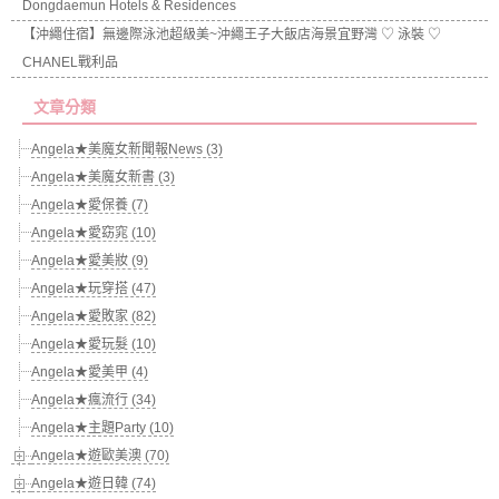
Dongdaemun Hotels & Residences
【沖繩住宿】無邊際泳池超級美~沖繩王子大飯店海景宜野灣 ♡ 泳裝 ♡
CHANEL戰利品
文章分類
Angela★美魔女新聞報News (3)
Angela★美魔女新書 (3)
Angela★愛保養 (7)
Angela★愛窈窕 (10)
Angela★愛美妝 (9)
Angela★玩穿搭 (47)
Angela★愛敗家 (82)
Angela★愛玩髮 (10)
Angela★愛美甲 (4)
Angela★瘋流行 (34)
Angela★主題Party (10)
Angela★遊歐美澳 (70)
Angela★遊日韓 (74)