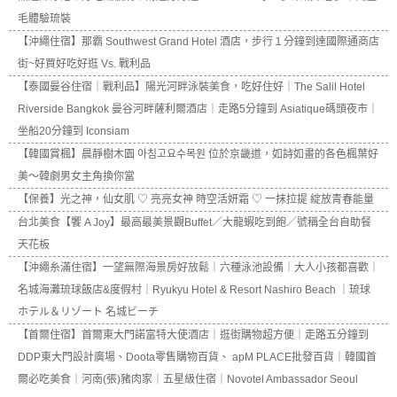
毛體驗琉裝
【沖繩住宿】那霸 Southwest Grand Hotel 酒店，步行１分鐘到達國際通商店
街~好買好吃好逛 Vs. 戰利品
【泰國曼谷住宿｜戰利品】陽光河畔泳裝美食，吃好住好｜The Salil Hotel
Riverside Bangkok 曼谷河畔薩利爾酒店｜走路5分鐘到 Asiatique碼頭夜市｜
坐船20分鐘到 Iconsiam
【韓國賞楓】晨靜樹木園 아침고요수목원 位於京畿道，如詩如畫的各色楓葉好
美～韓劇男女主角換你當
【保養】光之神，仙女肌 ♡ 亮亮女神 時空活妍霜 ♡ 一抹拉提 綻放青春能量
台北美食【饗 A Joy】最高最美景觀Buffet／大龍蝦吃到飽／號稱全台自助餐
天花板
【沖繩糸滿住宿】一望無際海景房好放鬆｜六種泳池設備｜大人小孩都喜歡｜
名城海灘琉球飯店&度假村｜Ryukyu Hotel & Resort Nashiro Beach ｜琉球
ホテル＆リゾート 名城ビーチ
【首爾住宿】首爾東大門諾富特大使酒店｜逛街購物超方便｜走路五分鐘到
DDP東大門設計廣場、Doota零售購物百貨、 apM PLACE批發百貨｜韓國首
爾必吃美食｜河南(張)豬肉家｜五星級住宿｜Novotel Ambassador Seoul