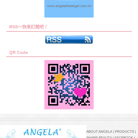
RSS～快來訂閱吧！
QR Code
ABOUT ANGELA
|
PRODUCTS
|
SHARE BEAUTY
|
FACEBOOK
|