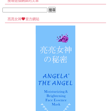
搜尋這個網誌的文章
彙
集
搜
尋
亮亮女神
官方網站
關
鍵
字: