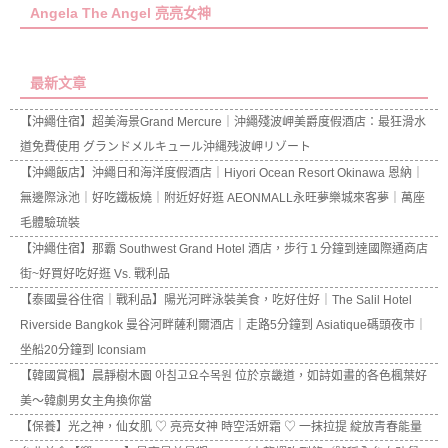
Angela The Angel 亮亮女神
最新文章
【沖繩住宿】超美海景Grand Mercure｜沖繩殘波岬美爵度假酒店：最狂滑水
道免費使用 グランドメルキュール沖縄残波岬リゾート
【沖繩飯店】沖繩日和海洋度假酒店｜Hiyori Ocean Resort Okinawa 恩納｜
無邊際泳池｜好吃鐵板燒｜附近好好逛 AEONMALL永旺夢樂城來客夢｜萬座
毛體驗琉裝
【沖繩住宿】那霸 Southwest Grand Hotel 酒店，步行１分鐘到達國際通商店
街~好買好吃好逛 Vs. 戰利品
【泰國曼谷住宿｜戰利品】陽光河畔泳裝美食，吃好住好｜The Salil Hotel
Riverside Bangkok 曼谷河畔薩利爾酒店｜走路5分鐘到 Asiatique碼頭夜市｜
坐船20分鐘到 Iconsiam
【韓國賞楓】晨靜樹木園 아침고요수목원 位於京畿道，如詩如畫的各色楓葉好
美～韓劇男女主角換你當
【保養】光之神，仙女肌 ♡ 亮亮女神 時空活妍霜 ♡ 一抹拉提 綻放青春能量