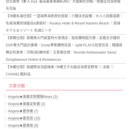
台北美食【饗 A Joy】最高最美景觀Buffet／大龍蝦吃到飽／號稱全台自助餐
天花板
【沖繩糸滿住宿】一望無際海景房好放鬆｜六種泳池設備｜大人小孩都喜歡｜
名城海灘琉球飯店&度假村｜Ryukyu Hotel & Resort Nashiro Beach ｜琉球
ホテル＆リゾート 名城ビーチ
【首爾住宿】首爾東大門諾富特大使酒店｜逛街購物超方便｜走路五分鐘到
DDP東大門設計廣場、Doota零售購物百貨、 apM PLACE批發百貨｜韓國首
爾必吃美食｜河南(張)豬肉家｜五星級住宿｜Novotel Ambassador Seoul
Dongdaemun Hotels & Residences
【沖繩住宿】無邊際泳池超級美~沖繩王子大飯店海景宜野灣 ♡ 泳裝 ♡
CHANEL戰利品
文章分類
Angela★美魔女新聞報News (3)
Angela★美魔女新書 (3)
Angela★愛保養 (7)
Angela★愛窈窕 (10)
Angela★愛美妝 (9)