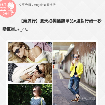
05月
文章分類：
Angela★瘋流行
22
2014
【瘋流行】夏天必備墨鏡單品♥選對行頭一秒
變巨星｡◕‿◠｡