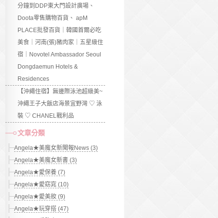
分鐘到DDP東大門設計廣場、
Doota零售購物百貨、 apM
PLACE批發百貨｜韓國首爾必吃
美食｜河南(張)豬肉家｜五星級住
宿｜Novotel Ambassador Seoul
Dongdaemun Hotels &
Residences
【沖繩住宿】無邊際泳池超級美~
沖繩王子大飯店海景宜野灣 ♡ 泳
裝 ♡ CHANEL戰利品
文章分類
Angela★美魔女新聞報News (3)
Angela★美魔女新書 (3)
Angela★愛保養 (7)
Angela★愛窈窕 (10)
Angela★愛美妝 (9)
Angela★玩穿搭 (47)