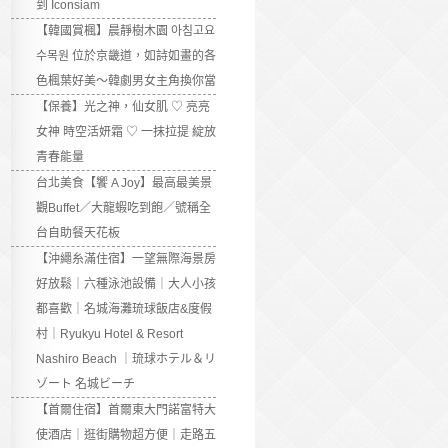
到 Iconsiam
【韓國賞楓】晨靜樹木園 아침고요
수목원 位於京畿道，如詩如畫的各
色楓葉好美～韓劇男女主角換你當
【保養】光之神，仙女肌 ♡ 亮亮
女神 時空活妍霜 ♡ 一抹拉提 綻放
青春能量
台北美食【饗 A Joy】最高最美景
觀Buffet／大龍蝦吃到飽／號稱全
台自助餐天花板
【沖繩糸滿住宿】一望無際海景房
好放鬆｜六種泳池設備｜大人小孩
都喜歡｜名城海灘琉球飯店&度假
村｜Ryukyu Hotel & Resort
Nashiro Beach ｜琉球ホテル＆リ
ゾート 名城ビーチ
【首爾住宿】首爾東大門諾富特大
使酒店｜逛街購物超方便｜走路五