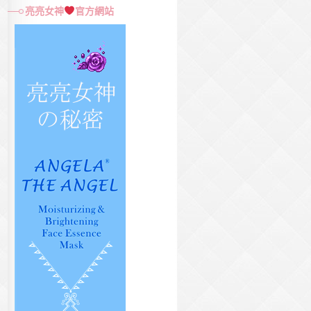
尋
亮亮女神
官方網站
關
鍵
字: