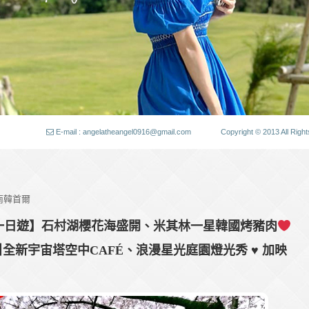
E-mail : angelatheangel0916@gmail.com
Copyright © 2013 All
南韓首爾
櫻一日遊】石村湖櫻花海盛開、米其林一星韓國烤豬肉
워全新宇宙塔空中CAFÉ、浪漫星光庭園燈光秀
♥
加映