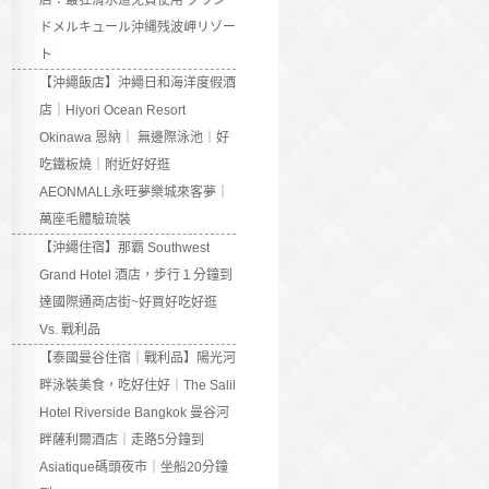
店：最狂滑水道免費使用 グラン
ドメルキュール沖縄残波岬リゾー
ト
【沖繩飯店】沖繩日和海洋度假酒
店｜Hiyori Ocean Resort
Okinawa 恩納｜ 無邊際泳池｜好
吃鐵板燒｜附近好好逛
AEONMALL永旺夢樂城來客夢｜
萬座毛體驗琉裝
【沖繩住宿】那霸 Southwest
Grand Hotel 酒店，步行１分鐘到
達國際通商店街~好買好吃好逛
Vs. 戰利品
【泰國曼谷住宿｜戰利品】陽光河
畔泳裝美食，吃好住好｜The Salil
Hotel Riverside Bangkok 曼谷河
畔薩利爾酒店｜走路5分鐘到
Asiatique碼頭夜市｜坐船20分鐘