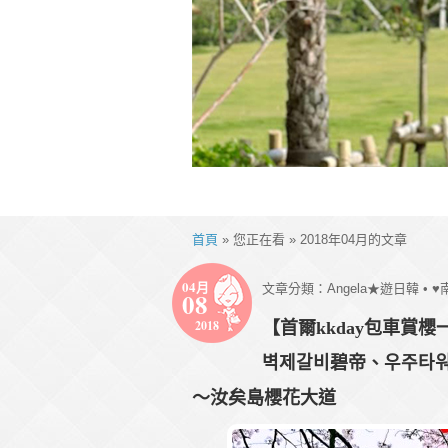
首頁
» 您正在看 » 2018年04月的文章
04月
文章分類：
Angela★遊日韓
•
♥
08
2018
【首爾kkday包車賞
벽제갈비碧帝、우주타
～汝矣島櫻花大道