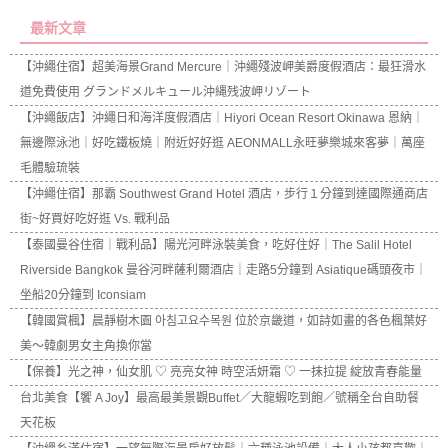
最新文章
【沖繩住宿】超美海景Grand Mercure｜沖繩殘波岬美爵度假酒店：最狂滑水
道免費使用 グランドメルキュール沖縄残波岬リゾート
【沖繩飯店】沖繩日和海洋度假酒店｜Hiyori Ocean Resort Okinawa 恩納｜
無邊際泳池｜好吃鐵板燒｜附近好好逛 AEONMALL永旺夢樂城來客夢｜萬座
毛體驗琉裝
【沖繩住宿】那霸 Southwest Grand Hotel 酒店，步行１分鐘到達國際通商店
街~好買好吃好逛 Vs. 戰利品
【泰國曼谷住宿｜戰利品】陽光河畔泳裝美食，吃好住好｜The Salil Hotel
Riverside Bangkok 曼谷河畔薩利爾酒店｜走路5分鐘到 Asiatique碼頭夜市｜
坐船20分鐘到 Iconsiam
【韓國賞楓】晨靜樹木園 아침고요수목원 位於京畿道，如詩如畫的各色楓葉好
美～韓劇男女主角換你當
【保養】光之神，仙女肌 ♡ 亮亮女神 時空活妍霜 ♡ 一抹拉提 綻放青春能量
台北美食【饗 A Joy】最高最美景觀Buffet／大龍蝦吃到飽／號稱全台自助餐
天花板