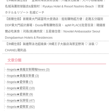
【沖繩糸滿住宿】一望無際海景房好放鬆｜六種泳池設備｜大人小孩都喜歡｜
名城海灘琉球飯店&度假村｜Ryukyu Hotel & Resort Nashiro Beach ｜琉球
ホテル＆リゾート 名城ビーチ
【首爾住宿】首爾東大門諾富特大使酒店｜逛街購物超方便｜走路五分鐘到
DDP東大門設計廣場、Doota零售購物百貨、 apM PLACE批發百貨｜韓國首
爾必吃美食｜河南(張)豬肉家｜五星級住宿｜Novotel Ambassador Seoul
Dongdaemun Hotels & Residences
【沖繩住宿】無邊際泳池超級美~沖繩王子大飯店海景宜野灣 ♡ 泳裝 ♡
CHANEL戰利品
文章分類
Angela★美魔女新聞報News (3)
Angela★美魔女新書 (3)
Angela★愛保養 (7)
Angela★愛窈窕 (10)
Angela★愛美妝 (9)
Angela★玩穿搭 (47)
Angela★愛敗家 (82)