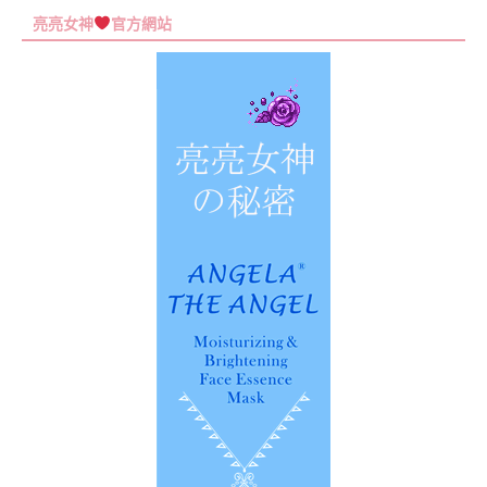
尋
亮亮女神
官方網站
關
鍵
字: