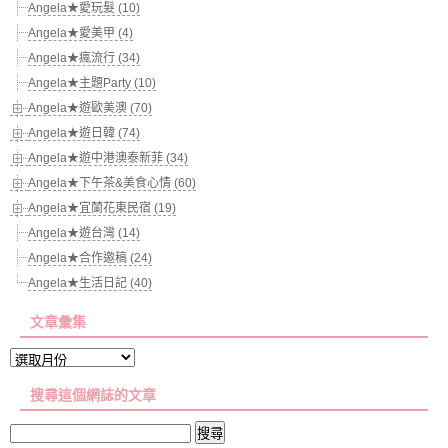
Angela★愛玩髮 (10)
Angela★愛美甲 (4)
Angela★瘋流行 (34)
Angela★主題Party (10)
Angela★遊歐美澳 (70)
Angela★遊日韓 (74)
Angela★遊中港澳泰新菲 (34)
Angela★下午茶&美食心情 (60)
Angela★宜蘭花東民宿 (19)
Angela★遊台灣 (14)
Angela★合作邀稿 (24)
Angela★生活日記 (40)
文章彙集
文
章
搜尋這個網誌的文章
彙
集
搜