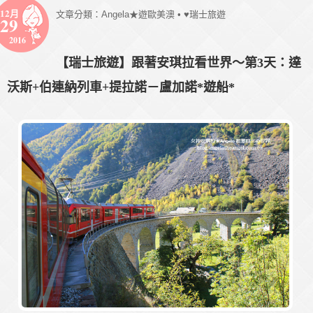
12月
文章分類：
Angela★遊歐美澳
•
♥瑞士旅遊
29
2016
【瑞士旅遊】跟著安琪拉看世界～第3天：達
沃斯+伯連納列車+提拉諾－盧加諾*遊船*