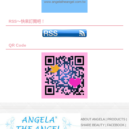
RSS～快來訂閱吧！
QR Code
ABOUT ANGELA
|
PRODUCTS
|
SHARE BEAUTY
|
FACEBOOK
|