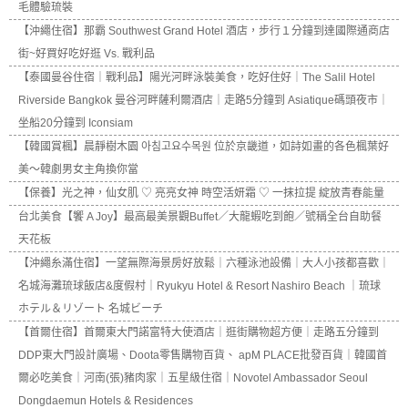
毛體驗琉裝
【沖繩住宿】那霸 Southwest Grand Hotel 酒店，步行１分鐘到達國際通商店
街~好買好吃好逛 Vs. 戰利品
【泰國曼谷住宿｜戰利品】陽光河畔泳裝美食，吃好住好｜The Salil Hotel
Riverside Bangkok 曼谷河畔薩利爾酒店｜走路5分鐘到 Asiatique碼頭夜市｜
坐船20分鐘到 Iconsiam
【韓國賞楓】晨靜樹木園 아침고요수목원 位於京畿道，如詩如畫的各色楓葉好
美～韓劇男女主角換你當
【保養】光之神，仙女肌 ♡ 亮亮女神 時空活妍霜 ♡ 一抹拉提 綻放青春能量
台北美食【饗 A Joy】最高最美景觀Buffet／大龍蝦吃到飽／號稱全台自助餐
天花板
【沖繩糸滿住宿】一望無際海景房好放鬆｜六種泳池設備｜大人小孩都喜歡｜
名城海灘琉球飯店&度假村｜Ryukyu Hotel & Resort Nashiro Beach ｜琉球
ホテル＆リゾート 名城ビーチ
【首爾住宿】首爾東大門諾富特大使酒店｜逛街購物超方便｜走路五分鐘到
DDP東大門設計廣場、Doota零售購物百貨、 apM PLACE批發百貨｜韓國首
爾必吃美食｜河南(張)豬肉家｜五星級住宿｜Novotel Ambassador Seoul
Dongdaemun Hotels & Residences