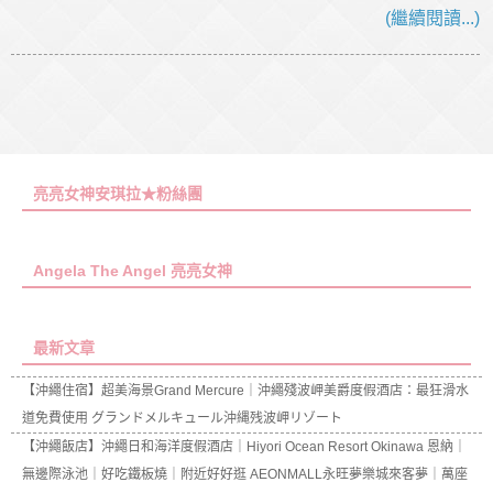
(繼續閱讀...)
亮亮女神安琪拉★粉絲團
Angela The Angel 亮亮女神
最新文章
【沖繩住宿】超美海景Grand Mercure｜沖繩殘波岬美爵度假酒店：最狂滑水
道免費使用 グランドメルキュール沖縄残波岬リゾート
【沖繩飯店】沖繩日和海洋度假酒店｜Hiyori Ocean Resort Okinawa 恩納｜
無邊際泳池｜好吃鐵板燒｜附近好好逛 AEONMALL永旺夢樂城來客夢｜萬座