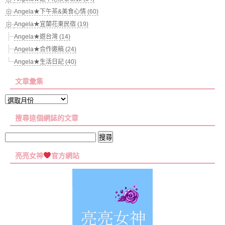
Angela★下午茶&美食心情 (60)
Angela★宜蘭花東民宿 (19)
Angela★遊台灣 (14)
Angela★合作邀稿 (24)
Angela★生活日記 (40)
文章彙集
文
章
搜尋這個網誌的文章
彙
集
搜
尋
亮亮女神
官方網站
關
鍵
字: