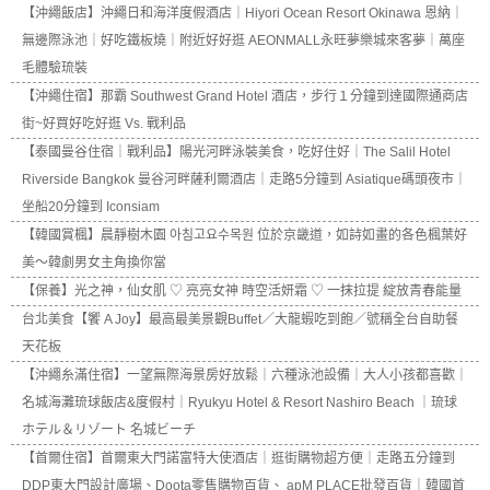
【沖繩飯店】沖繩日和海洋度假酒店｜Hiyori Ocean Resort Okinawa 恩納｜
無邊際泳池｜好吃鐵板燒｜附近好好逛 AEONMALL永旺夢樂城來客夢｜萬座
毛體驗琉裝
【沖繩住宿】那霸 Southwest Grand Hotel 酒店，步行１分鐘到達國際通商店
街~好買好吃好逛 Vs. 戰利品
【泰國曼谷住宿｜戰利品】陽光河畔泳裝美食，吃好住好｜The Salil Hotel
Riverside Bangkok 曼谷河畔薩利爾酒店｜走路5分鐘到 Asiatique碼頭夜市｜
坐船20分鐘到 Iconsiam
【韓國賞楓】晨靜樹木園 아침고요수목원 位於京畿道，如詩如畫的各色楓葉好
美～韓劇男女主角換你當
【保養】光之神，仙女肌 ♡ 亮亮女神 時空活妍霜 ♡ 一抹拉提 綻放青春能量
台北美食【饗 A Joy】最高最美景觀Buffet／大龍蝦吃到飽／號稱全台自助餐
天花板
【沖繩糸滿住宿】一望無際海景房好放鬆｜六種泳池設備｜大人小孩都喜歡｜
名城海灘琉球飯店&度假村｜Ryukyu Hotel & Resort Nashiro Beach ｜琉球
ホテル＆リゾート 名城ビーチ
【首爾住宿】首爾東大門諾富特大使酒店｜逛街購物超方便｜走路五分鐘到
DDP東大門設計廣場、Doota零售購物百貨、 apM PLACE批發百貨｜韓國首