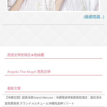
(繼續閱讀...)
亮亮女神安琪拉★粉絲團
Angela The Angel 亮亮女神
最新文章
【沖繩住宿】超美海景Grand Mercure｜沖繩殘波岬美爵度假酒店：最狂滑水
道免費使用 グランドメルキュール沖縄残波岬リゾート