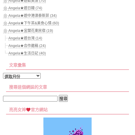
Angela★遊歐美澳 (70)
Angela★遊日韓 (74)
Angela★遊中港澳泰新菲 (34)
Angela★下午茶&美食心情 (60)
Angela★宜蘭花東民宿 (19)
Angela★遊台灣 (14)
Angela★合作邀稿 (24)
Angela★生活日記 (40)
文章彙集
文
章
搜尋這個網誌的文章
彙
集
搜
尋
亮亮女神
官方網站
關
鍵
字: